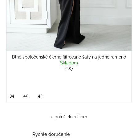
Dlhé spoločenské čierne flitrované šaty na jedno rameno
Skladom
€87
34
40
42
2
položiek celkom
O
v
l
Rýchle doručenie