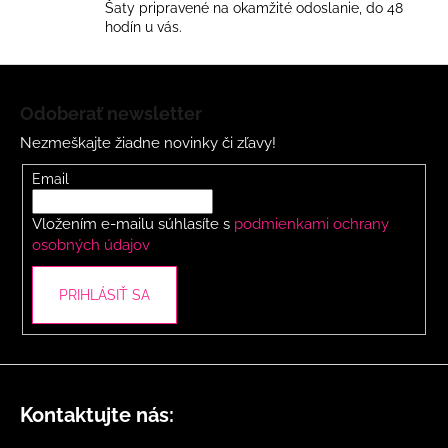
á
Šaty pripravené na okamžité odoslanie, do 48
d
hodín u vás.
a
c
Z
i
á
Odoberať newsletter
e
p
p
Nezmeškajte žiadne novinky či zľavy!
ä
r
t
Email
v
i
k
Vložením e-mailu súhlasíte s
podmienkami ochrany
y
e
osobných údajov
v
ý
p
PRIHLÁSIŤ SA
i
s
u
Kontaktujte nás: