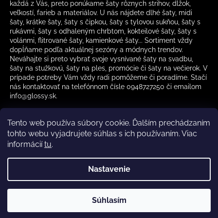
každá z Vás, preto ponúkame šaty rôznych strihov, dĺžok,
veľkostí, farieb a materiálov. U nás nájdete dlhé šaty, midi
šaty, krátke šaty, šaty s čipkou, šaty s tylovou sukňou, šaty s
rukávmi, šaty s odhaleným chrbtom, kokteilové šaty, šaty s
volánmi, flitrované šaty, kamienkové šaty... Sortiment vždy
dopĺňame podľa aktuálnej sezóny a módnych trendov.
Neváhajte si preto vybrať svoje vysnívané šaty na svadbu,
šaty na stužkovú, šaty na ples, promócie či šaty na večierok. V
prípade potreby Vám vždy radi pomôžeme či poradíme. Stačí
nás kontaktovať na telefónnom čísle 0948727250 či emailom
info@glossy.sk.
Tento web používa súbory cookie. Ďalším prechádzaním
tohto webu vyjadrujete súhlas s ich používaním. Viac
informácií
tu
.
Kamenná predajňa otváracia doba
CZ
Nastavenie
Vytvoril Shoptet
Súhlasím
Copyright 2026
Glossy.sk
. Všetky práva vyhradené.
✔️ Skladom – rýchle doručenie