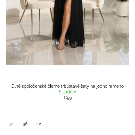
č
v
a
m
e
BLEDOMODRÝ
ŠTRUKTÚROVANÝ
KOSTÝM
€139
Dlhé spoločenské čierne trblietavé šaty na jedno rameno
Skladom
€99
34
38
42