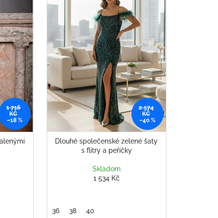
1 716
2 574
KČ
KČ
–18 %
–40 %
halenými
Dlouhé společenské zelené šaty
s flitry a peříčky
Skladom
1 534 Kč
36
38
40