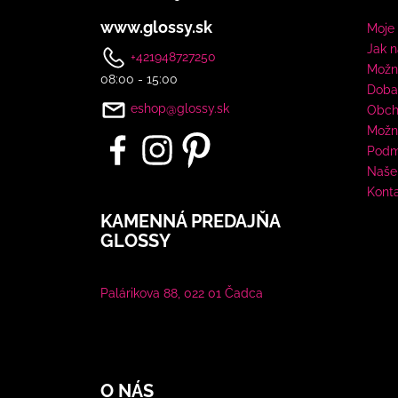
www.glossy.sk
Moje
Jak 
+421948727250
Možno
08:00 - 15:00
Doba
eshop@glossy.sk
Obch
Možn
Podm
Naše 
Kont
KAMENNÁ PREDAJŇA
GLOSSY
Palárikova 88, 022 01 Čadca
O NÁS