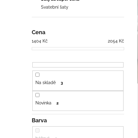
PÁSKEM
n
Svatební šaty
676 Kč
e
Původně:
936 Kč
l
Cena
1404
Kč
2054
Kč
Na skladě
3
Novinka
2
Barva