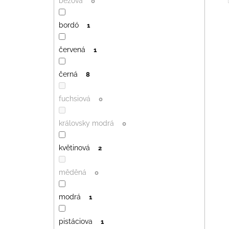
béžová
0
bordó
1
červená
1
černá
8
fuchsiová
0
královsky modrá
0
květinová
2
měděná
0
modrá
1
pistáciova
1