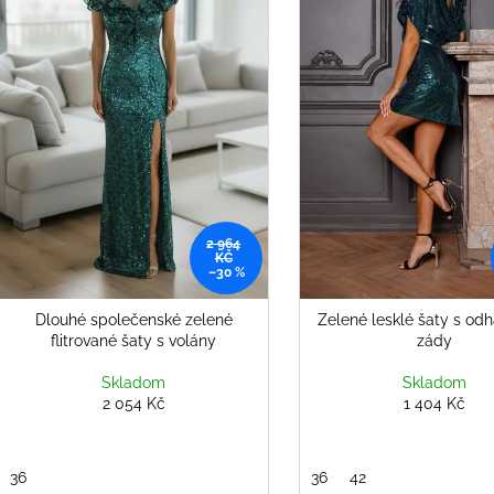
s
ŠATY S FLITRY A PADLÝMI RAMENY
2 808 Kč
o
p
2 340 Kč
d
r
u
o
k
d
t
u
ů
k
t
ů
2 964
KČ
–30 %
Dlouhé společenské zelené
Zelené lesklé šaty s od
flitrované šaty s volány
zády
Skladom
Skladom
2 054 Kč
1 404 Kč
36
36
42