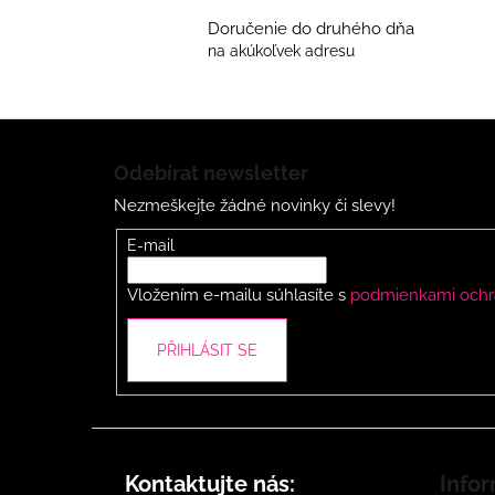
Doručenie do druhého dňa
na akúkoľvek adresu
Z
á
Odebírat newsletter
p
Nezmeškejte žádné novinky či slevy!
a
t
E-mail
í
Vložením e-mailu súhlasíte s
podmienkami ochr
PŘIHLÁSIT SE
Kontaktujte nás:
Infor