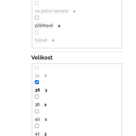
na jedno rameno
0
přiléhavé
2
tylové
0
Velikost
34
0
36
3
38
2
40
1
42
3