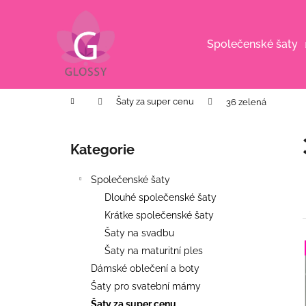
K
Přejít
na
o
obsah
Zpět
Zpět
š
Společenské šaty
do
do
í
k
obchodu
obchodu
Domů
Šaty za super cenu
36 zelená
P
o
Kategorie
Přeskočit
s
kategorie
t
Společenské šaty
r
Dlouhé společenské šaty
a
Krátke společenské šaty
n
Šaty na svadbu
n
Šaty na maturitní ples
í
í
Dámské oblečení a boty
p
Šaty pro svatební mámy
i
KVĚTINOVÉ KOŠILOVÉ ŠATY S
a
Šaty za super cenu