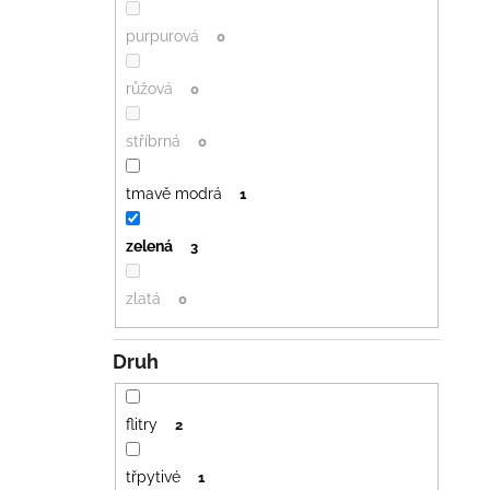
purpurová
0
růžová
0
stříbrná
0
tmavě modrá
1
zelená
3
zlatá
0
Druh
flitry
2
třpytivé
1