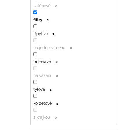
saténové
0
flitry
1
třpytivé
1
na jedno rameno
0
přiléhavé
2
na vázání
0
tylové
1
korzetové
1
s krajkou
0