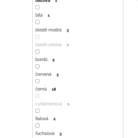
béžová
1
bílá
1
bledě modrá
3
bledě zelená
0
bordó
5
červená
3
černá
18
cyklámenová
0
fialová
2
fuchsiová
3