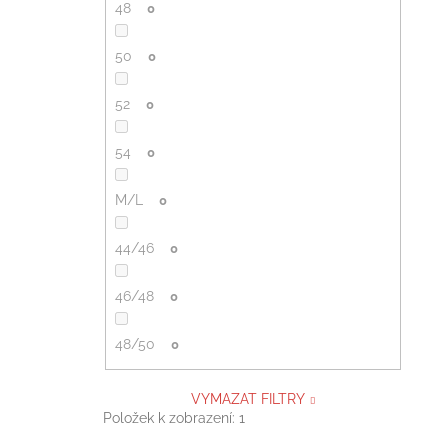
48
0
50
0
52
0
54
0
M/L
0
44/46
0
46/48
0
48/50
0
VYMAZAT FILTRY
Položek k zobrazení:
1