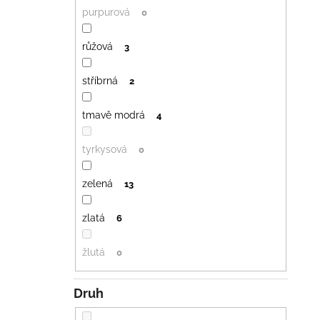
purpurová
0
růžová
3
stříbrná
2
tmavě modrá
4
tyrkysová
0
zelená
13
zlatá
6
žlutá
0
Druh