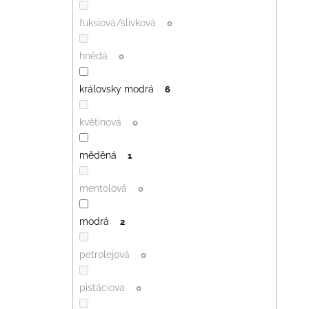
fuksiová/slivková
0
hnědá
0
královsky modrá
6
květinová
0
měděná
1
mentolová
0
modrá
2
petrolejová
0
pistáciova
0