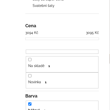
ČOKOLÁDOVÉ ŠATY S RUKÁVY
n
Svatební šaty
2 418 Kč
e
l
Cena
3094
Kč
3095
Kč
Na skladě
1
Novinka
1
Barva