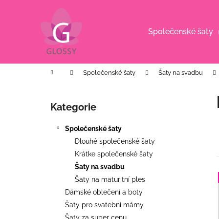
K
Přejít
na
o
obsah
Zpět
Zpět
š
Společenské šaty
do
do
í
k
obchodu
obchodu
Domů
Společenské šaty
Šaty na svadbu
P
o
Kategorie
Přeskočit
s
kategorie
t
Společenské šaty
r
Dlouhé společenské šaty
a
Krátke společenské šaty
n
Šaty na svadbu
n
Šaty na maturitní ples
í
í
Dámské oblečení a boty
p
Šaty pro svatební mámy
i
DLOUHÉ SPOLEČENSKÉ
a
Šaty za super cenu