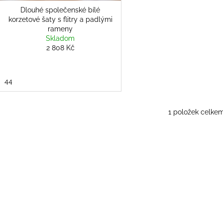
Dlouhé společenské bílé
korzetové šaty s flitry a padlými
rameny
Skladom
2 808 Kč
44
1
položek celke
O
v
l
á
d
a
c
í
p
r