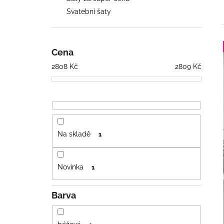
PÁSKEM
n
Svatební šaty
676 Kč
e
Původně:
936 Kč
l
Cena
í
2808
Kč
2809
Kč
i
Na skladě
1
Novinka
1
Barva