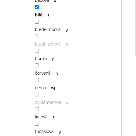
béžová
1
bílá
1
bledě modrá
3
bledě zelená
0
bordó
7
červená
3
černá
24
cyklámenová
0
fialová
2
fuchsiová
3