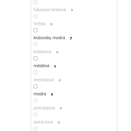
fuksiová/slivková
0
hnědá
0
královsky modrá
7
květinová
0
měděná
1
mentolová
0
modrá
2
petrolejová
0
pistáciova
0