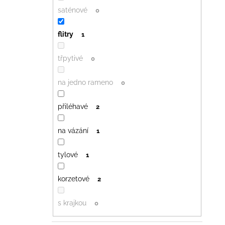
saténové
0
flitry
1
třpytivé
0
na jedno rameno
0
přiléhavé
2
na vázání
1
tylové
1
korzetové
2
s krajkou
0