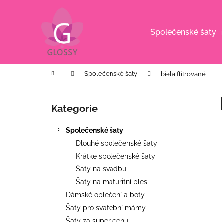
K
Přejít
na
o
obsah
Zpět
Zpět
š
Společenské šaty
do
do
í
k
obchodu
obchodu
Domů
Společenské šaty
biela flitrované
P
o
Kategorie
Přeskočit
s
kategorie
t
Společenské šaty
r
Dlouhé společenské šaty
a
Krátke společenské šaty
n
Šaty na svadbu
n
Šaty na maturitní ples
í
Dámské oblečení a boty
p
Šaty pro svatební mámy
KVĚTINOVÉ KOŠILOVÉ ŠATY S
a
Šaty za super cenu