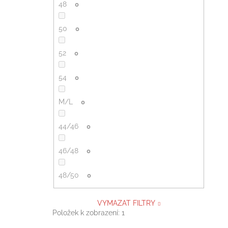
48
0
50
0
52
0
54
0
M/L
0
44/46
0
46/48
0
48/50
0
VYMAZAT FILTRY
Položek k zobrazení:
1