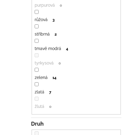
purpurová
0
růžová
3
stříbrná
2
tmavě modrá
4
tyrkysová
0
zelená
14
zlatá
7
žlutá
0
Druh