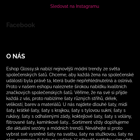
Sledovat na Instagramu
Facebook
O NÁS
Eshop Glossy.sk nabízí nejnovější módní trendy ze světa
společenských šatů. Chceme, aby každá žena na společenské
události byla právě ta, která bude nepřehlédnutelná a oslnivá.
Proto v našem eshopu naleznete širokou nabídku kvalitních
značkových společenských šatů. Věříme, že na své si přijde
každá z vás, proto nabízíme šaty různých střihů, délek,
velikostí, barev a materiálů. U nás najdete dlouhé šaty, midi
šaty, krátké šaty, šaty s krajkou, šaty s tylovou sukní, šaty s
rukávy, šaty s odhalenými zády, koktejlové šaty, šaty s volány,
flitrované šaty, kamínkové šaty... Sortiment vždy doplňujeme
dle aktuální sezóny a módních trendů. Neváhejte si proto
vybrat své vysněné šaty na svatbu, šaty na stužkovou, šaty na
ples, promoce či šaty na večírek. V případě potřeby vám vždy