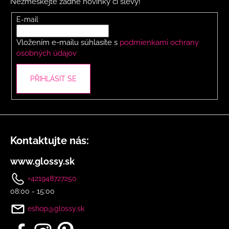
č
Nezmeškejte žádné novinky či slevy!
a
u
t
E-mail
j
í
e
Vložením e-mailu súhlasíte s
podmienkami ochrany
m
osobných údajov
e
PŘIHLÁSIT SE
BLEDĚMODRÝ
STRUKTUROVANÝ
KOSTÝM
3
614
Kč
Kontaktujte nás:
www.glossy.sk
+421948727250
08:00 - 15:00
eshop@glossy.sk