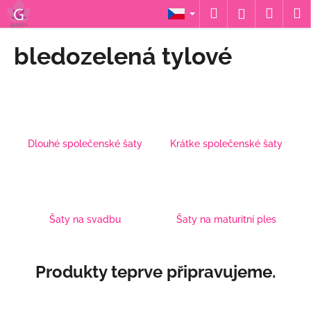
K
Přejít
Hledat
Nákup
M
Přihlášení
na
o
obsah
Zpět
Zpět
košík
š
bledozelená tylové
í
C
k
o
p
o
Dlouhé společenské šaty
Krátke společenské šaty
t
ř
e
b
u
Šaty na svadbu
Šaty na maturitní ples
j
e
Produkty teprve připravujeme.
t
e
n