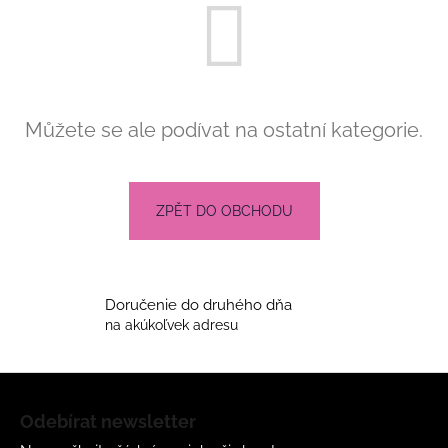
a
j
í
t
?
Můžete se ale podívat na ostatní kategorie.
ZPĚT DO OBCHODU
HLEDAT
Doručenie do druhého dňa
D
na akúkoľvek adresu
o
p
Z
o
r
á
Odebírat newsletter
u
p