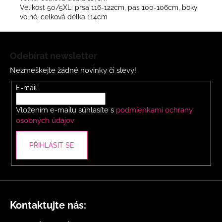
Velikost 50/5XL: prsa 116-122cm, pas 100-106cm, boky
volné, celková délka 114cm
Z
á
Odebírat newsletter
p
Nezmeškejte žádné novinky či slevy!
a
t
E-mail
í
Vložením e-mailu súhlasíte s
podmienkami ochrany
osobných údajov
PŘIHLÁSIT SE
Kontaktujte nás: