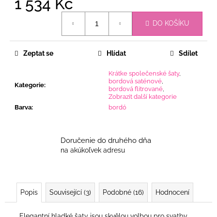
1 534 Kč
Měrná
DO KOŠÍKU
cena:
Zeptat se
Hlídat
Sdílet
Krátke společenské šaty
,
bordová saténové
,
Kategorie
:
bordová flitrované
,
Zobrazit další kategorie
Barva
:
bordó
Doručenie do druhého dňa
na akúkoľvek adresu
Popis
Související (3)
Podobné (16)
Hodnocení
Elegantní hladké šaty jsou skvělou volbou pro svatby,