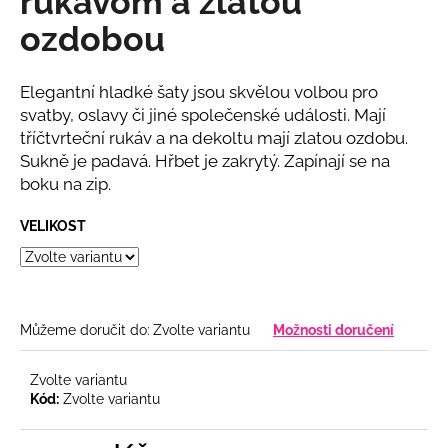
rukávom a zlatou
č
z
u
ozdobou
5
j
hvězdiček.
e
m
Elegantní hladké šaty jsou skvělou volbou pro
e
svatby, oslavy či jiné společenské události. Mají
tříčtvrteční rukáv a na dekoltu mají zlatou ozdobu.
Sukně je padavá. Hřbet je zakrytý. Zapínají se na
RŮŽOVÝ
boku na zip.
KOMPLET
S
KVĚTINOU
VELIKOST
2
808
Kč
Můžeme doručit do:
Zvolte variantu
Možnosti doručení
Zvolte variantu
Kód:
Zvolte variantu