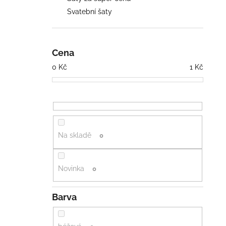
2 028 Kč
n
Svatební šaty
e
l
Cena
0
Kč
1
Kč
Na skladě
0
Novinka
0
Barva