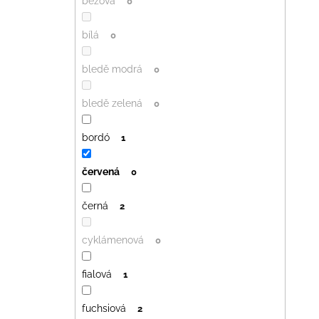
béžová
0
bílá
0
bledě modrá
0
bledě zelená
0
bordó
1
červená
0
černá
2
cyklámenová
0
fialová
1
fuchsiová
2