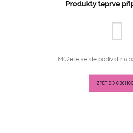
Produkty teprve při
2 808 Kč
2 808 Kč
Můžete se ale podívat na os
ZPĚT DO OBCHO