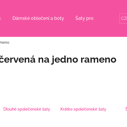
Dámské oblečení a boty
Šaty pro svatební mám
CZ
Co potřebujete najít?
ameno
HLEDAT
červená na jedno rameno
Doporučujeme
Dlouhé společenské šaty
Krátke společenské šaty
RŮŽOVÝ KOMPLET S KVĚTINOU
BÉŽOVÝ KOMPL