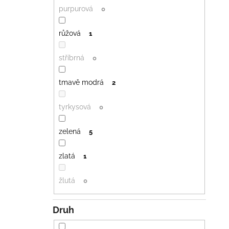
purpurová
0
růžová
1
stříbrná
0
tmavě modrá
2
tyrkysová
0
zelená
5
zlatá
1
žlutá
0
Druh