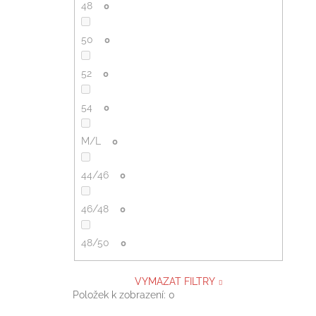
48
0
50
0
52
0
54
0
M/L
0
44/46
0
46/48
0
48/50
0
VYMAZAT FILTRY
Položek k zobrazení:
0