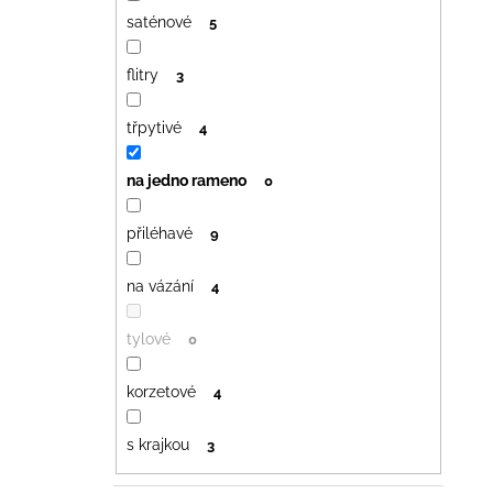
saténové
5
flitry
3
třpytivé
4
na jedno rameno
0
přiléhavé
9
na vázání
4
tylové
0
korzetové
4
s krajkou
3