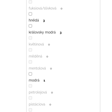
fuksiová/slivková
0
hnědá
3
královsky modrá
3
květinová
0
měděná
0
mentolová
0
modrá
1
petrolejová
0
pistáciova
0