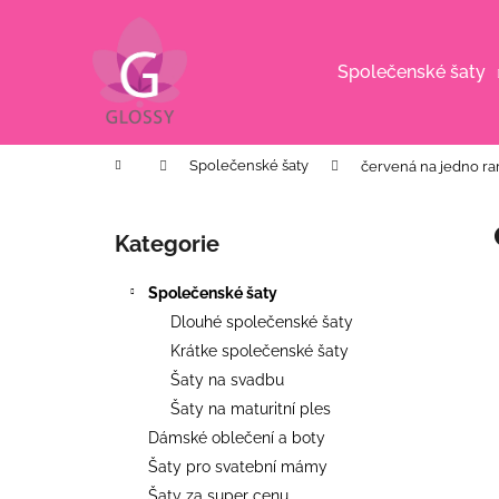
K
Přejít
na
o
obsah
Zpět
Zpět
š
Společenské šaty
do
do
í
k
obchodu
obchodu
Domů
Společenské šaty
červená na jedno r
P
o
Kategorie
Přeskočit
s
kategorie
t
Společenské šaty
r
Dlouhé společenské šaty
a
Krátke společenské šaty
n
Šaty na svadbu
n
Šaty na maturitní ples
í
Dámské oblečení a boty
p
Šaty pro svatební mámy
BÍLÉ MIDI ŠATY S PUFF RUKÁVY
a
Šaty za super cenu