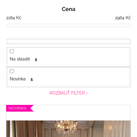
e
a
n
Cena
j
í
2184
Kč
2964
Kč
í
p
t
r
?
o
d
u
Na skladě
5
k
t
HLEDAT
ů
Novinka
5
ROZBALIŤ FILTER
D
o
V
NOVINKA
p
ý
o
p
r
u
i