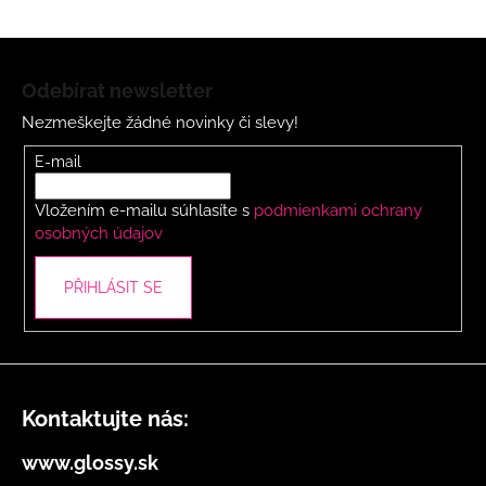
a
c
Z
í
á
Odebírat newsletter
p
p
r
Nezmeškejte žádné novinky či slevy!
a
v
t
E-mail
k
í
y
Vložením e-mailu súhlasíte s
podmienkami ochrany
v
osobných údajov
ý
p
i
PŘIHLÁSIT SE
s
u
Kontaktujte nás:
www.glossy.sk