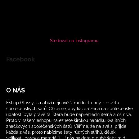
Sledovat na Instagramu
Facebook
O NÁS
Eshop Glossy.sk nabízí nejnovější módní trendy ze světa
společenských šatů. Chceme, aby každá žena na společenské
události byla právě ta, která bude nepřehlédnutelná a oslnivá.
Proto v našem eshopu naleznete širokou nabídku kvalitních
značkových společenských šatů. Věříme, že na své si přijde
každá z vás, proto nabízíme šaty různých střihů, délek,
velikostí, barev a materiálů. U nás najdete dlouhé šaty, midi