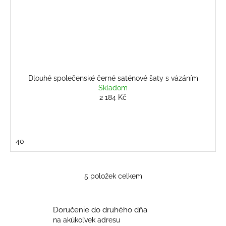
Dlouhé společenské černé saténové šaty s vázáním
Skladom
2 184 Kč
40
5
položek celkem
O
v
l
Doručenie do druhého dňa
á
na akúkoľvek adresu
d