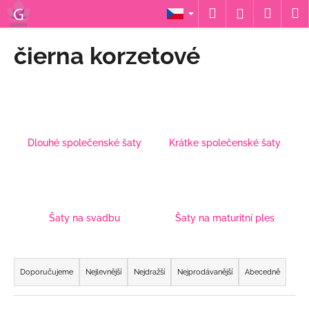
K
Přejít
Hledat
Nákup
M
Přihlášení
na
o
obsah
Zpět
Zpět
košík
š
čierna korzetové
í
C
k
o
p
o
Dlouhé společenské šaty
Krátke společenské šaty
t
ř
e
b
u
Šaty na svadbu
Šaty na maturitní ples
j
e
Ř
t
a
Doporučujeme
Nejlevnější
Nejdražší
Nejprodávanější
Abecedně
e
z
n