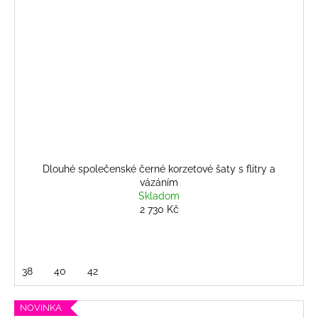
Dlouhé společenské černé korzetové šaty s flitry a
vázáním
Skladom
2 730 Kč
38
40
42
NOVINKA