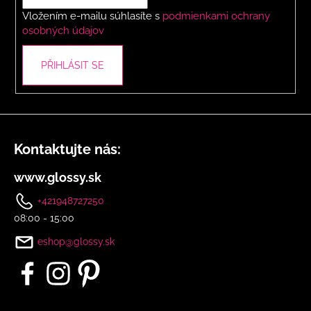
í
Vložením e-mailu súhlasíte s
podmienkami ochrany
osobných údajov
PŘIHLÁSIT SE
Kontaktujte nás:
www.glossy.sk
+421948727250
08:00 - 15:00
eshop@glossy.sk