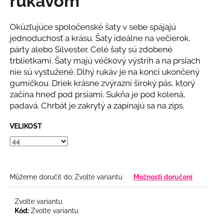
rukávom
č
z
u
5
j
hvězdiček.
Okúzľujúce spoločenské šaty v sebe spájajú
e
jednoduchosť a krásu. Šaty ideálne na večierok,
m
párty alebo Silvester. Celé šaty sú zdobené
e
trblietkami. Šaty majú véčkový výstrih a na prsiach
nie sú vystužené. Dlhý rukáv je na konci ukončený
gumičkou. Driek krásne zvýrazní široký pás, ktorý
BÉŽOVÝ
KOMPLET
začína hneď pod prsiami. Sukňa je pod kolená,
S
padavá. Chrbát je zakrytý a zapínajú sa na zips.
KVĚTINOU
2
VELIKOST
808
Kč
Můžeme doručit do:
Zvolte variantu
Možnosti doručení
Zvolte variantu
Kód:
Zvolte variantu