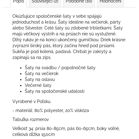
Popis
Související (2)
Podobné (16)
Hodnocení
Okúzľujúce spoločenské šaty v sebe spájajú
jednoduchosť a krásu. Šaty ideálne na večierok, párty
alebo Silvester. Celé šaty sú zdobené trblietkami. Šaty
majú véčkový výstrih a na prsiach nie sú vystužené.
Dlhý rukáv je na konci ukončený gumičkou. Driek krásne
zvýrazní široký pás, ktorý začína hneď pod prsiami.
Sukňa je pod kolená, padavá. Chrbát je zakrytý a
zapínajú sa na zips.
Šaty na svadbu / popolnočné šaty
Šaty na večierok
Šaty na oslavu
Večerné šaty
Šaty na spoločenské udalosti
Vyrobené v Poľsku.
- materiál: 80% polyester, 20% viskóza
Tabuľka rozmerov
Veľkosť 34: prsia 80-85cm, pás 60-65cm, boky voľné,
celková dĺžka 150cm