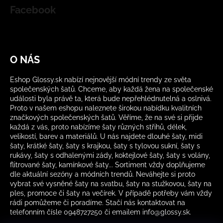
Facebook
O NÁS
Eshop Glossy.sk nabízí nejnovější módní trendy ze světa
společenských šatů. Chceme, aby každá žena na společenské
události byla právě ta, která bude nepřehlédnutelná a oslnivá.
Proto v našem eshopu naleznete širokou nabídku kvalitních
značkových společenských šatů. Věříme, že na své si přijde
každá z vás, proto nabízíme šaty různých střihů, délek,
velikostí, barev a materiálů. U nás najdete dlouhé šaty, midi
šaty, krátké šaty, šaty s krajkou, šaty s tylovou sukní, šaty s
rukávy, šaty s odhalenými zády, koktejlové šaty, šaty s volány,
flitrované šaty, kamínkové šaty... Sortiment vždy doplňujeme
dle aktuální sezóny a módních trendů. Neváhejte si proto
vybrat své vysněné šaty na svatbu, šaty na stužkovou, šaty na
ples, promoce či šaty na večírek. V případě potřeby vám vždy
rádi pomůžeme či poradíme. Stačí nás kontaktovat na
telefonním čísle 0948727250 či emailem info@glossy.sk.