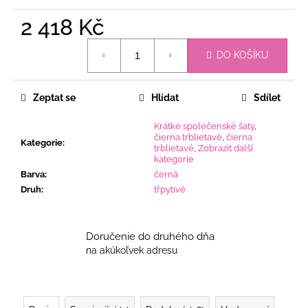
2 418 Kč
Měrná
DO KOŠÍKU
cena:
Zeptat se
Hlídat
Sdílet
Krátke společenské šaty
,
čierna trblietavé
,
čierna
Kategorie
:
trblietavé
,
Zobrazit další
kategorie
Barva
:
černá
Druh
:
třpytivé
Doručenie do druhého dňa
na akúkoľvek adresu