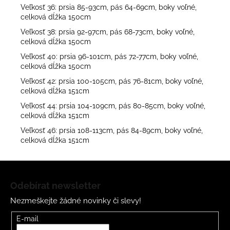
Veľkosť 36: prsia 85-93cm, pás 64-69cm, boky voľné,
celková dĺžka 150cm
Veľkosť 38: prsia 92-97cm, pás 68-73cm, boky voľné,
celková dĺžka 150cm
Veľkosť 40: prsia 96-101cm, pás 72-77cm, boky voľné,
celková dĺžka 150cm
Veľkosť 42: prsia 100-105cm, pás 76-81cm, boky voľné,
celková dĺžka 151cm
Veľkosť 44: prsia 104-109cm, pás 80-85cm, boky voľné,
celková dĺžka 151cm
Veľkosť 46: prsia 108-113cm, pás 84-89cm, boky voľné,
celková dĺžka 151cm
Z
á
Odebírat newsletter
p
Nezmeškejte žádné novinky či slevy!
a
t
E-mail