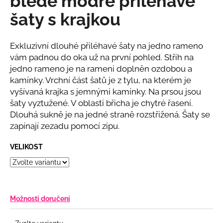
bledě modré přiléhavé
č
z
u
šaty s krajkou
5
j
hvězdiček.
e
m
Exkluzivní dlouhé přiléhavé šaty na jedno rameno
e
vám padnou do oka už na první pohled. Střih na
jedno rameno je na rameni doplněn ozdobou a
kamínky. Vrchní část šatů je z tylu, na kterém je
BÉŽOVÝ
vyšívaná krajka s jemnými kamínky. Na prsou jsou
KOMPLET
S
šaty vyztužené. V oblasti břicha je chytré řasení.
KVĚTINOU
Dlouhá sukně je na jedné straně rozstřižená. Šaty se
2
zapínají zezadu pomocí zipu.
808
Kč
VELIKOST
Možnosti doručení