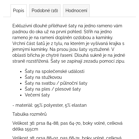
Popis
Podobné (16)
Hodnocení
Exkluzivní dlouhé přiléhavé šaty na jedno rameno vám
padnou do oka už na první pohled. Střih na jedno
rameno je na rameni doplněn ozdobou a kamínky.
Vrchní část šatů je z tylu, na kterém je vyšívaná krajka s
jemnými kamínky. Na prsou jsou šaty vyztužené. V
oblasti břicha je chytré řasení. Dlouhá sukně je na jedné
straně rozstřižená. Šaty se zapínají zezadu pomocí zipu.
Šaty na společenské události
Šaty na stužkovou
Šaty na svatbu / půlnoční šaty
Šaty na ples / plesové šaty
Večerní šaty
- materiál: 95% polyester, 5% elastan
Tabulka rozměrů
Velikost 36: prsa 84-88, pas 64-70, boky volné, celková
délka 155cm
Velikost 38: prsa 88-92, pas 68-74, boky volné, celková