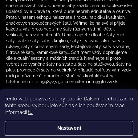
společenských šatů. Chceme, aby každá žena na společenské
události byla právě ta, která bude nepřehlédnutelná a oslnivá.
Proto v našem eshopu naleznete širokou nabídku kvalitních
značkových společenských šatů. Věříme, že na své si přijde
každá z vás, proto nabízíme šaty různých střihů, délek,
velikostí, barev a materiálů. U nás najdete dlouhé šaty, midi
šaty, krátké šaty, šaty s krajkou, šaty s tylovou sukní, šaty s
rukávy, šaty s odhalenými zády, koktejlové šaty, šaty s volány,
flitrované šaty, kamínkové šaty... Sortiment vždy doplňujeme
dle aktuální sezóny a módních trendů. Neváhejte si proto
vybrat své vysněné šaty na svatbu, šaty na stužkovou, šaty na
ples, promoce či šaty na večírek. V případě potřeby vám vždy
rádi pomůžeme či poradíme. Stačí nás kontaktovat na
telefonním čísle 0948727250 či emailem info@glossy.sk.
Tento web používa súbory cookie. Ďalším prechádzaním
tohto webu vyjadrujete súhlas s ich používaním. Viac
informácií
tu
.
Kamenná prodejna otevírací doba
CZ
Nastavení