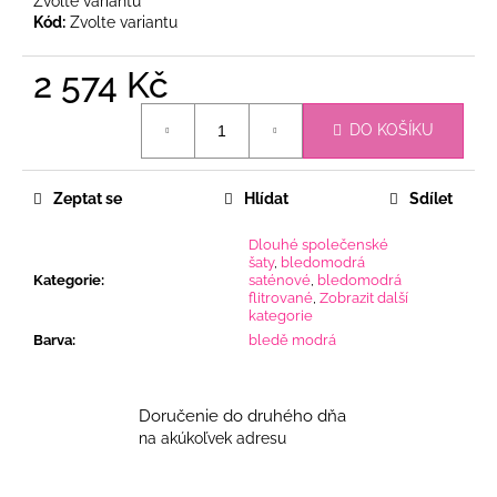
Zvolte variantu
Kód:
Zvolte variantu
2 574 Kč
Měrná
DO KOŠÍKU
cena:
Zeptat se
Hlídat
Sdílet
Dlouhé společenské
šaty
,
bledomodrá
Kategorie
:
saténové
,
bledomodrá
flitrované
,
Zobrazit další
kategorie
Barva
:
bledě modrá
Doručenie do druhého dňa
na akúkoľvek adresu