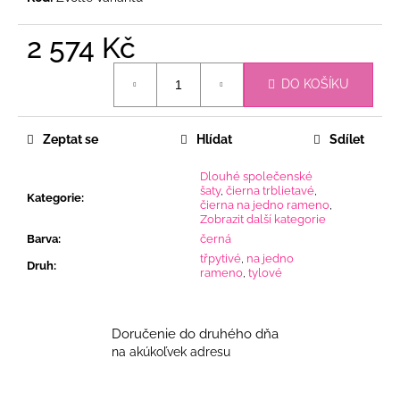
2 574 Kč
Měrná
DO KOŠÍKU
cena:
Zeptat se
Hlídat
Sdílet
Dlouhé společenské
šaty
,
čierna trblietavé
,
Kategorie
:
čierna na jedno rameno
,
Zobrazit další kategorie
Barva
:
černá
třpytivé
,
na jedno
Druh
:
rameno
,
tylové
Doručenie do druhého dňa
na akúkoľvek adresu