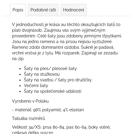
Popis
Podobné (16)
Hodnocení
V jednoduchosti je krása au těchto okouzlujících šatů to
platí dvojnásob. Zaujmou vás svým výjimečným
provedením. Celé šaty jsou zdobeny jemnými třpytkami.
Jsou na jedno rameno a na prsou nejsou vyztužené.
Rameno zdobí dominantní ozdoba. Sukně je padavá,
vrchní vrstva je z tylu. Má rozparek. Zapínají se zezadu
na zip.
Šaty na ples/ plesové šaty
Šaty na stužkovou
Šaty na svatbu / šaty pro družičky
Večerní šaty
Šaty na společenské události
Vyrobeno v Polsku.
- materiál: 96% polyamid, 4% elastan
Tabulka rozměrů
Velikost 34/XS: prsa 80-84, pas 60-64, boky volné,
celková délka 155cm