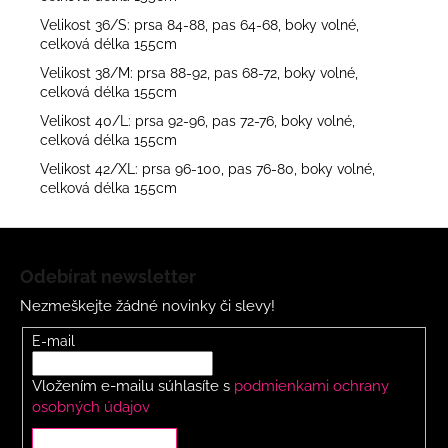
Velikost 36/S: prsa 84-88, pas 64-68, boky volné,
celková délka 155cm
Velikost 38/M: prsa 88-92, pas 68-72, boky volné,
celková délka 155cm
Velikost 40/L: prsa 92-96, pas 72-76, boky volné,
celková délka 155cm
Velikost 42/XL: prsa 96-100, pas 76-80, boky volné,
celková délka 155cm
Z
á
Odebírat newsletter
p
Nezmeškejte žádné novinky či slevy!
a
t
E-mail
í
Vložením e-mailu súhlasíte s
podmienkami ochrany
osobných údajov