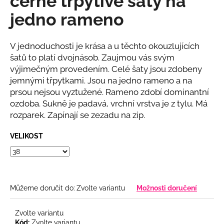
černé třpytivé šaty na
č
z
u
jedno rameno
5
j
hvězdiček.
e
m
V jednoduchosti je krása a u těchto okouzlujících
e
šatů to platí dvojnásob. Zaujmou vás svým
výjimečným provedením. Celé šaty jsou zdobeny
jemnými třpytkami. Jsou na jedno rameno a na
BÉŽOVÝ
prsou nejsou vyztužené. Rameno zdobí dominantní
KOMPLET
S
ozdoba. Sukně je padavá, vrchní vrstva je z tylu. Má
KVĚTINOU
rozparek. Zapínají se zezadu na zip.
2
808
VELIKOST
Kč
Můžeme doručit do:
Zvolte variantu
Možnosti doručení
Zvolte variantu
Kód:
Zvolte variantu