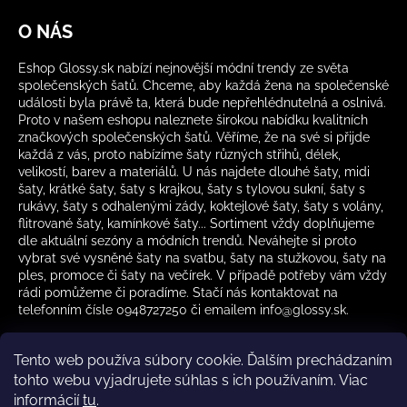
O NÁS
Eshop Glossy.sk nabízí nejnovější módní trendy ze světa
společenských šatů. Chceme, aby každá žena na společenské
události byla právě ta, která bude nepřehlédnutelná a oslnivá.
Proto v našem eshopu naleznete širokou nabídku kvalitních
značkových společenských šatů. Věříme, že na své si přijde
každá z vás, proto nabízíme šaty různých střihů, délek,
velikostí, barev a materiálů. U nás najdete dlouhé šaty, midi
šaty, krátké šaty, šaty s krajkou, šaty s tylovou sukní, šaty s
rukávy, šaty s odhalenými zády, koktejlové šaty, šaty s volány,
flitrované šaty, kamínkové šaty... Sortiment vždy doplňujeme
dle aktuální sezóny a módních trendů. Neváhejte si proto
vybrat své vysněné šaty na svatbu, šaty na stužkovou, šaty na
ples, promoce či šaty na večírek. V případě potřeby vám vždy
rádi pomůžeme či poradíme. Stačí nás kontaktovat na
telefonním čísle 0948727250 či emailem info@glossy.sk.
Tento web používa súbory cookie. Ďalším prechádzaním
tohto webu vyjadrujete súhlas s ich používaním. Viac
informácií
tu
.