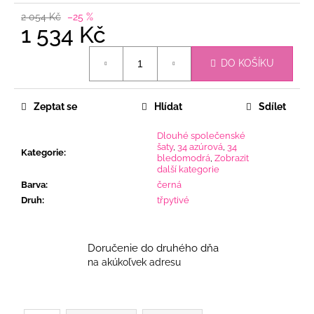
2 054 Kč
–25 %
1 534 Kč
Měrná
DO KOŠÍKU
cena:
Zeptat se
Hlídat
Sdílet
Dlouhé společenské
šaty
,
34 azúrová
,
34
Kategorie
:
bledomodrá
,
Zobrazit
další kategorie
Barva
:
černá
Druh
:
třpytivé
Doručenie do druhého dňa
na akúkoľvek adresu