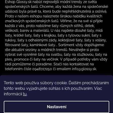
Eshop Glossy.sk nabízí nejnovější módní trendy ze světa
společenských šatů. Chceme, aby každá žena na společenské
události byla právě ta, která bude nepřehlédnutelná a oslnivá.
Proto v našem eshopu naleznete širokou nabídku kvalitních
značkových společenských šatů. Věříme, že na své si přijde
každá z vás, proto nabízíme šaty různých střihů, délek,
velikostí, barev a materiálů. U nás najdete dlouhé šaty, midi
šaty, krátké šaty, šaty s krajkou, šaty s tylovou sukní, šaty s
rukávy, šaty s odhalenými zády, koktejlové šaty, šaty s volány,
flitrované šaty, kamínkové šaty... Sortiment vždy doplňujeme
dle aktuální sezóny a módních trendů. Neváhejte si proto
vybrat své vysněné šaty na svatbu, šaty na stužkovou, šaty na
ples, promoce či šaty na večírek. V případě potřeby vám vždy
rádi pomůžeme či poradíme. Stačí nás kontaktovat na
telefonním čísle 0948727250 či emailem info@glossy.sk.
Tento web používa súbory cookie. Ďalším prechádzaním
tohto webu vyjadrujete súhlas s ich používaním. Viac
informácií
tu
.
Kamenná prodejna otevírací doba
CZ
Nastavení