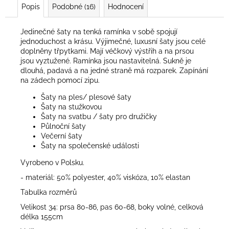
Popis
Podobné (16)
Hodnocení
Jedinečné šaty na tenká ramínka v sobě spojují
jednoduchost a krásu. Výjimečné, luxusní šaty jsou celé
doplněny třpytkami. Mají véčkový výstřih a na prsou
jsou vyztužené. Ramínka jsou nastavitelná. Sukně je
dlouhá, padavá a na jedné straně má rozparek. Zapínání
na zádech pomocí zipu.
Šaty na ples/ plesové šaty
Šaty na stužkovou
Šaty na svatbu / šaty pro družičky
Půlnoční šaty
Večerní šaty
Šaty na společenské události
Vyrobeno v Polsku.
- materiál: 50% polyester, 40% viskóza, 10% elastan
Tabulka rozměrů
Velikost 34: prsa 80-86, pas 60-68, boky volné, celková
délka 155cm