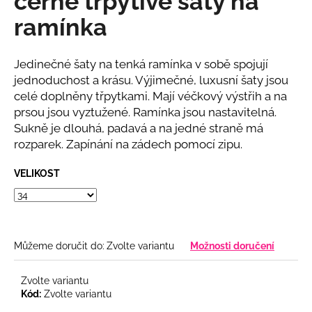
černé třpytivé šaty na
č
z
u
ramínka
5
j
hvězdiček.
e
m
Jedinečné šaty na tenká ramínka v sobě spojují
e
jednoduchost a krásu. Výjimečné, luxusní šaty jsou
celé doplněny třpytkami. Mají véčkový výstřih a na
prsou jsou vyztužené. Ramínka jsou nastavitelná.
DLOUHÉ
Sukně je dlouhá, padavá a na jedné straně má
SPOLEČENSKÉ
VÍNOVÉ
rozparek. Zapínání na zádech pomocí zipu.
LESKLÉ
ŠATY
VELIKOST
S
PADLÝMI
RAMENY
2
340
Kč
Můžeme doručit do:
Zvolte variantu
Možnosti doručení
Zvolte variantu
Kód:
Zvolte variantu