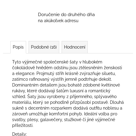
Doručenie do druhého dňa
na akúkoľvek adresu
Popis
Podobné (16)
Hodnocení
Tyto výjimečné společenské šaty v hlubokém
čokoládově hnědém odstínu jsou ztělesněním ženskosti
a elegance. Projmutý střih krásně zvýrazňuje siluetu,
zatímco rafinovaný výstřih jemně podtrhuje dekolt.
Dominantním detailem jsou bohatě zdobené květinové
rukávy, které dodávají šatům luxusní a romantický
vzhled. Šaty jsou vyrobeny z příjemného, ​​splývavého
materiálu, který se pohodlně přizpůsobí postavě. Dlouhá
sukně s decentním rozparkem dodává outfitu noblesu a
zároveň umožňuje komfortní pohyb. Ideální volba pro
svatby, plesy, galavečery, stužkové či jiné výjimečné
příležitosti.
Detaily: