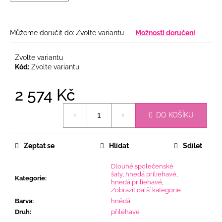
Můžeme doručit do:
Zvolte variantu
Možnosti doručení
Zvolte variantu
Kód:
Zvolte variantu
2 574 Kč
Měrná
DO KOŠÍKU
cena:
Zeptat se
Hlídat
Sdílet
Dlouhé společenské
šaty
,
hnedá priliehavé
,
Kategorie
:
hnedá priliehavé
,
Zobrazit další kategorie
Barva
:
hnědá
Druh
:
přiléhavé