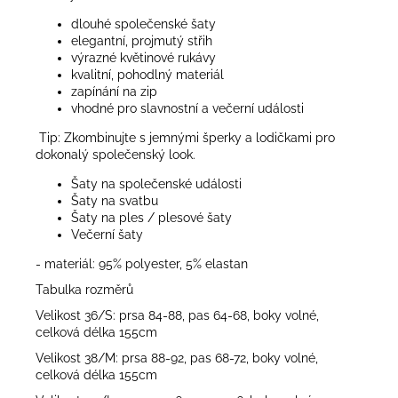
dlouhé společenské šaty
elegantní, projmutý střih
výrazné květinové rukávy
kvalitní, pohodlný materiál
zapínání na zip
vhodné pro slavnostní a večerní události
Tip: Zkombinujte s jemnými šperky a lodičkami pro
dokonalý společenský look.
Šaty na společenské události
Šaty na svatbu
Šaty na ples / plesové šaty
Večerní šaty
- materiál: 95% polyester, 5% elastan
Tabulka rozměrů
Velikost 36/S: prsa 84-88, pas 64-68, boky volné,
celková délka 155cm
Velikost 38/M: prsa 88-92, pas 68-72, boky volné,
celková délka 155cm