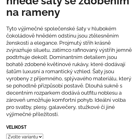
hnědé šaty se zdobením
č
z
u
na rameny
5
j
hvězdiček.
e
m
Tyto výjimečné společenské šaty v hlubokém
e
čokoládově hnědém odstínu jsou ztělesněním
ženskosti a elegance. Projmutý střih krásně
zvýrazňuje siluetu, zatímco rafinovaný výstřih jemně
BÉŽOVÝ
podtrhuje dekolt. Dominantním detailem jsou
KOMPLET
S
bohatě zdobené květinové rukávy, které dodávají
KVĚTINOU
šatům luxusní a romantický vzhled. Šaty jsou
2
vyrobeny z příjemného, ​​splývavého materiálu, který
808
se pohodlně přizpůsobí postavě. Dlouhá sukně s
Kč
decentním rozparkem dodává outfitu noblesu a
zároveň umožňuje komfortní pohyb. Ideální volba
pro svatby, plesy, galavečery, stužkové či jiné
výjimečné příležitosti.
VELIKOST