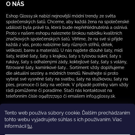
O NÁS
Eshop Glossy.sk nabízí nejnovější módní trendy ze světa
společenských šatů. Chceme, aby každá žena na společenské
události byla právě ta, která bude nepřehlédnutelná a oslnivá.
Proto v našem eshopu naleznete širokou nabídku kvalitních
značkových společenských šatů. Věříme, že na své si přijde
každá z vás, proto nabízíme šaty různých střihů, délek,
velikostí, barev a materiálů. U nás najdete dlouhé šaty, midi
šaty, krátké šaty, šaty s krajkou, šaty s tylovou sukní, šaty s
rukávy, šaty s odhalenými zády, koktejlové šaty, šaty s volány,
flitrované šaty, kamínkové šaty... Sortiment vždy doplňujeme
dle aktuální sezóny a módních trendů. Neváhejte si proto
vybrat své vysněné šaty na svatbu, šaty na stužkovou, šaty na
ples, promoce či šaty na večírek. V případě potřeby vám vždy
rádi pomůžeme či poradíme. Stačí nás kontaktovat na
telefonním čísle 0948727250 či emailem info@glossy.sk.
Tento web používa súbory cookie. Ďalším prechádzaním
tohto webu vyjadrujete súhlas s ich používaním. Viac
informácií
tu
.
Kamenná prodejna otevírací doba
CZ