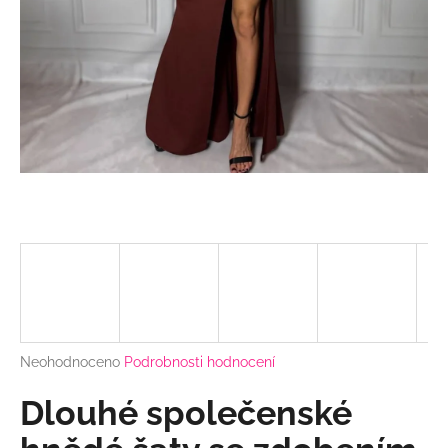
a
j
í
t
?
HLEDAT
D
o
p
Průměrné
Neohodnoceno
Podrobnosti hodnocení
hodnocení
o
produktu
Dlouhé společenské
r
je
u
0,0