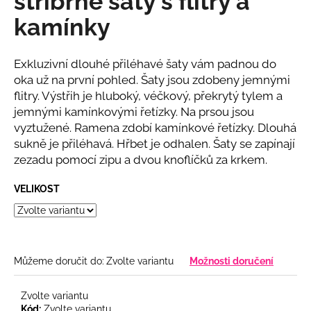
stříbrné šaty s flitry a
č
z
u
kamínky
5
j
hvězdiček.
e
m
Exkluzivní dlouhé přiléhavé šaty vám padnou do
e
oka už na první pohled. Šaty jsou zdobeny jemnými
flitry. Výstřih je hluboký, véčkový, překrytý tylem a
jemnými kamínkovými řetízky. Na prsou jsou
BÉŽOVÝ
vyztužené. Ramena zdobí kamínkové řetízky. Dlouhá
KOMPLET
S
sukně je přiléhavá. Hřbet je odhalen. Šaty se zapínají
KVĚTINOU
zezadu pomocí zipu a dvou knoflíčků za krkem.
2
808
VELIKOST
Kč
Můžeme doručit do:
Zvolte variantu
Možnosti doručení
Zvolte variantu
Kód:
Zvolte variantu