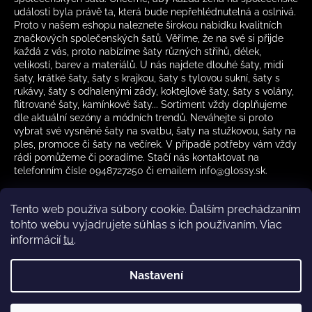
události byla právě ta, která bude nepřehlédnutelná a oslnivá.
Proto v našem eshopu naleznete širokou nabídku kvalitních
značkových společenských šatů. Věříme, že na své si přijde
každá z vás, proto nabízíme šaty různých střihů, délek,
velikostí, barev a materiálů. U nás najdete dlouhé šaty, midi
šaty, krátké šaty, šaty s krajkou, šaty s tylovou sukní, šaty s
rukávy, šaty s odhalenými zády, koktejlové šaty, šaty s volány,
flitrované šaty, kamínkové šaty... Sortiment vždy doplňujeme
dle aktuální sezóny a módních trendů. Neváhejte si proto
vybrat své vysněné šaty na svatbu, šaty na stužkovou, šaty na
ples, promoce či šaty na večírek. V případě potřeby vám vždy
rádi pomůžeme či poradíme. Stačí nás kontaktovat na
telefonním čísle 0948727250 či emailem info@glossy.sk.
Tento web používa súbory cookie. Ďalším prechádzaním
tohto webu vyjadrujete súhlas s ich používaním. Viac
informácií
tu
.
Kamenná prodejna otevírací doba
CZ
Nastavení
Vytvořil Shoptet