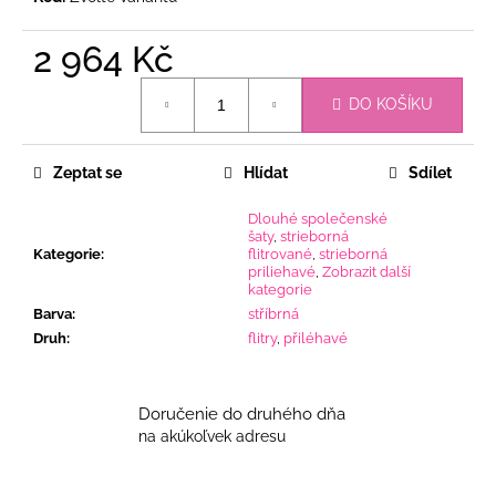
2 964 Kč
Měrná
DO KOŠÍKU
cena:
Zeptat se
Hlídat
Sdílet
Dlouhé společenské
šaty
,
strieborná
Kategorie
:
flitrované
,
strieborná
priliehavé
,
Zobrazit další
kategorie
Barva
:
stříbrná
Druh
:
flitry
,
přiléhavé
Doručenie do druhého dňa
na akúkoľvek adresu