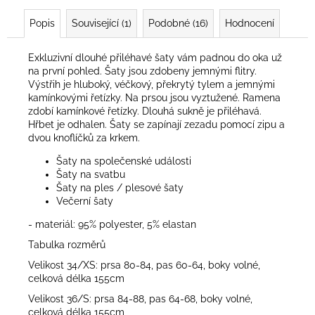
Popis
Související (1)
Podobné (16)
Hodnocení
Exkluzivní dlouhé přiléhavé šaty vám padnou do oka už
na první pohled. Šaty jsou zdobeny jemnými flitry.
Výstřih je hluboký, véčkový, překrytý tylem a jemnými
kamínkovými řetízky. Na prsou jsou vyztužené. Ramena
zdobí kamínkové řetízky. Dlouhá sukně je přiléhavá.
Hřbet je odhalen. Šaty se zapínají zezadu pomocí zipu a
dvou knoflíčků za krkem.
Šaty na společenské události
Šaty na svatbu
Šaty na ples / plesové šaty
Večerní šaty
- materiál: 95% polyester, 5% elastan
Tabulka rozměrů
Velikost 34/XS: prsa 80-84, pas 60-64, boky volné,
celková délka 155cm
Velikost 36/S: prsa 84-88, pas 64-68, boky volné,
celková délka 155cm