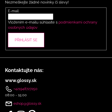
Nezmeškejte žádné novinky či slevy!
a
t
E-mail
í
Vložením e-mailu súhlasíte s
podmienkami ochrany
osobných údajov
PŘIHLÁSIT SE
Kontaktujte nás:
www.glossy.sk
+421948727250
08:00 - 15:00
eshop@glossy.sk