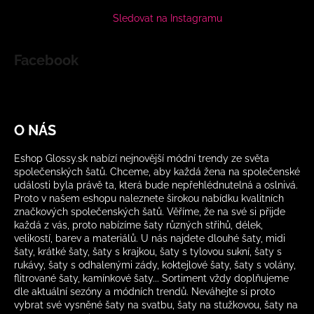
Sledovat na Instagramu
Facebook
O NÁS
Eshop Glossy.sk nabízí nejnovější módní trendy ze světa
společenských šatů. Chceme, aby každá žena na společenské
události byla právě ta, která bude nepřehlédnutelná a oslnivá.
Proto v našem eshopu naleznete širokou nabídku kvalitních
značkových společenských šatů. Věříme, že na své si přijde
každá z vás, proto nabízíme šaty různých střihů, délek,
velikostí, barev a materiálů. U nás najdete dlouhé šaty, midi
šaty, krátké šaty, šaty s krajkou, šaty s tylovou sukní, šaty s
rukávy, šaty s odhalenými zády, koktejlové šaty, šaty s volány,
flitrované šaty, kamínkové šaty... Sortiment vždy doplňujeme
dle aktuální sezóny a módních trendů. Neváhejte si proto
vybrat své vysněné šaty na svatbu, šaty na stužkovou, šaty na