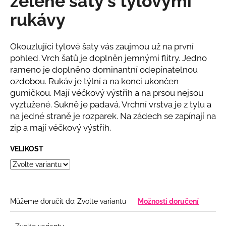
zelené šaty s tylovými
č
z
u
rukávy
5
j
hvězdiček.
e
m
Okouzlující tylové šaty vás zaujmou už na první
e
pohled. Vrch šatů je doplněn jemnými flitry. Jedno
rameno je doplněno dominantní odepínatelnou
ozdobou. Rukáv je týlní a na konci ukončen
DLOUHÉ
gumičkou. Mají véčkový výstřih a na prsou nejsou
SPOLEČENSKÉ
PÚDROVĚ-
vyztužené. Sukně je padavá. Vrchní vrstva je z tylu a
RŮŽOVÉ
na jedné straně je rozparek. Na zádech se zapínají na
LESKLÉ
zip a mají véčkový výstřih.
ŠATY
S
RUKÁVEM
VELIKOST
A
KVĚTINOU
2
340
Kč
Můžeme doručit do:
Zvolte variantu
Možnosti doručení