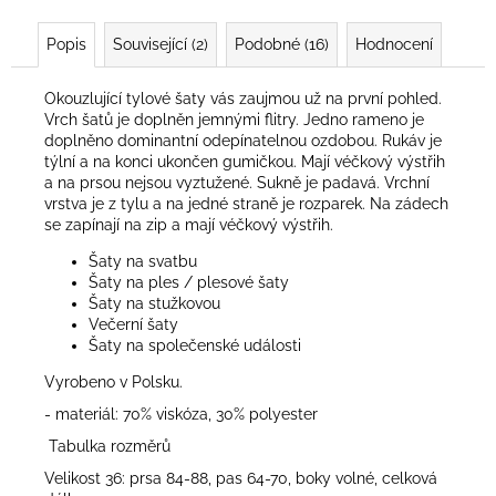
Popis
Související (2)
Podobné (16)
Hodnocení
Okouzlující tylové šaty vás zaujmou už na první pohled.
Vrch šatů je doplněn jemnými flitry. Jedno rameno je
doplněno dominantní odepínatelnou ozdobou. Rukáv je
týlní a na konci ukončen gumičkou. Mají véčkový výstřih
a na prsou nejsou vyztužené. Sukně je padavá. Vrchní
vrstva je z tylu a na jedné straně je rozparek. Na zádech
se zapínají na zip a mají véčkový výstřih.
Šaty na svatbu
Šaty na ples / plesové šaty
Šaty na stužkovou
Večerní šaty
Šaty na společenské události
Vyrobeno v Polsku.
- materiál: 70% viskóza, 30% polyester
Tabulka rozměrů
Velikost 36: prsa 84-88, pas 64-70, boky volné, celková