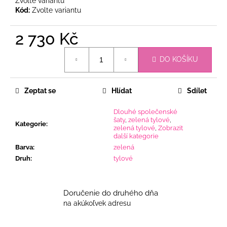
Zvolte variantu
Kód:
Zvolte variantu
2 730 Kč
Měrná
DO KOŠÍKU
cena:
Zeptat se
Hlídat
Sdílet
Dlouhé společenské
šaty
,
zelená tylové
,
Kategorie
:
zelená tylové
,
Zobrazit
další kategorie
Barva
:
zelená
Druh
:
tylové
Doručenie do druhého dňa
na akúkoľvek adresu