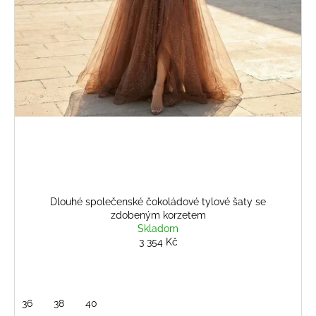
č
u
j
e
m
e
BLEDĚ
MODRÝ
NOHAVICOVÝ
KOMPLET
1
794
Kč
Dlouhé společenské čokoládové tylové šaty se
zdobeným korzetem
Skladom
3 354 Kč
36
38
40