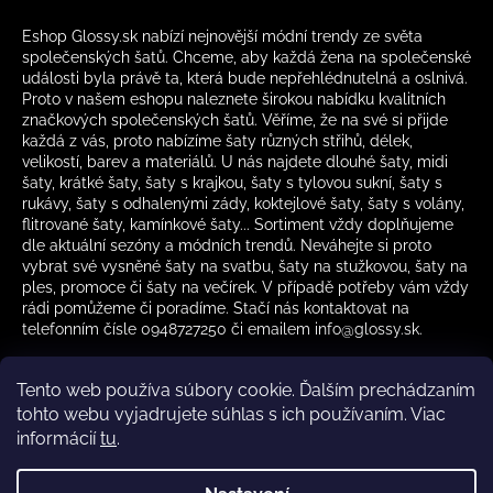
Eshop Glossy.sk nabízí nejnovější módní trendy ze světa
společenských šatů. Chceme, aby každá žena na společenské
události byla právě ta, která bude nepřehlédnutelná a oslnivá.
Proto v našem eshopu naleznete širokou nabídku kvalitních
značkových společenských šatů. Věříme, že na své si přijde
každá z vás, proto nabízíme šaty různých střihů, délek,
velikostí, barev a materiálů. U nás najdete dlouhé šaty, midi
šaty, krátké šaty, šaty s krajkou, šaty s tylovou sukní, šaty s
rukávy, šaty s odhalenými zády, koktejlové šaty, šaty s volány,
flitrované šaty, kamínkové šaty... Sortiment vždy doplňujeme
dle aktuální sezóny a módních trendů. Neváhejte si proto
vybrat své vysněné šaty na svatbu, šaty na stužkovou, šaty na
ples, promoce či šaty na večírek. V případě potřeby vám vždy
rádi pomůžeme či poradíme. Stačí nás kontaktovat na
telefonním čísle 0948727250 či emailem info@glossy.sk.
Tento web používa súbory cookie. Ďalším prechádzaním
tohto webu vyjadrujete súhlas s ich používaním. Viac
informácií
tu
.
Kamenná prodejna otevírací doba
CZ