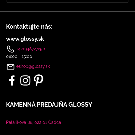
u
Kontaktujte nás:
www.glossy.sk
+421948727250
08:00 - 15:00
eshop@glossy.sk
KAMENNÁ PREDAJŇA GLOSSY
Palárikova 88, 022 01 Čadca