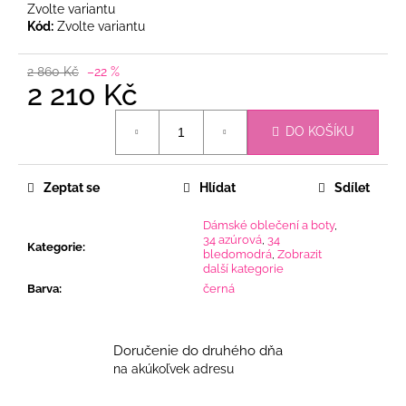
Zvolte variantu
Kód:
Zvolte variantu
2 860 Kč
–22 %
2 210 Kč
Měrná
DO KOŠÍKU
cena:
Zeptat se
Hlídat
Sdílet
Dámské oblečení a boty
,
34 azúrová
,
34
Kategorie
:
bledomodrá
,
Zobrazit
další kategorie
Barva
:
černá
Doručenie do druhého dňa
na akúkoľvek adresu