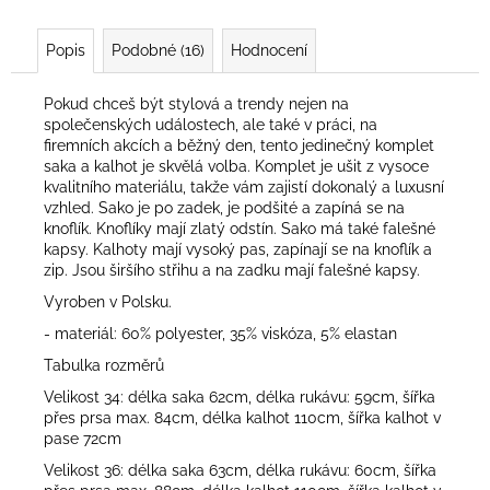
Popis
Podobné (16)
Hodnocení
Pokud chceš být stylová a trendy nejen na
společenských událostech, ale také v práci, na
firemních akcích a běžný den, tento jedinečný komplet
saka a kalhot je skvělá volba. Komplet je ušit z vysoce
kvalitního materiálu, takže vám zajistí dokonalý a luxusní
vzhled. Sako je po zadek, je podšité a zapíná se na
knoflík. Knoflíky mají zlatý odstín. Sako má také falešné
kapsy. Kalhoty mají vysoký pas, zapínají se na knoflík a
zip. Jsou širšího střihu a na zadku mají falešné kapsy.
Vyroben v Polsku.
- materiál: 60% polyester, 35% viskóza, 5% elastan
Tabulka rozměrů
Velikost 34: délka saka 62cm, délka rukávu: 59cm, šířka
přes prsa max. 84cm, délka kalhot 110cm, šířka kalhot v
pase 72cm
Velikost 36: délka saka 63cm, délka rukávu: 60cm, šířka