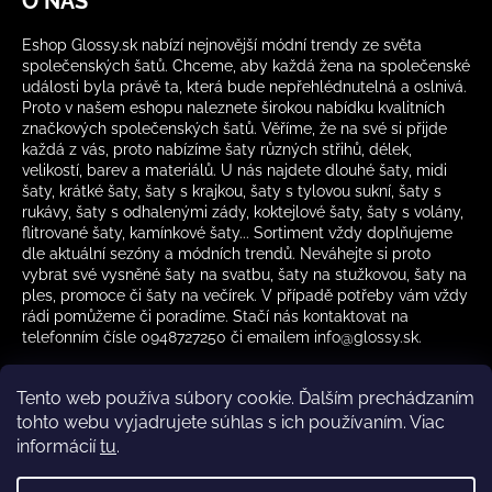
O NÁS
Eshop Glossy.sk nabízí nejnovější módní trendy ze světa
společenských šatů. Chceme, aby každá žena na společenské
události byla právě ta, která bude nepřehlédnutelná a oslnivá.
Proto v našem eshopu naleznete širokou nabídku kvalitních
značkových společenských šatů. Věříme, že na své si přijde
každá z vás, proto nabízíme šaty různých střihů, délek,
velikostí, barev a materiálů. U nás najdete dlouhé šaty, midi
šaty, krátké šaty, šaty s krajkou, šaty s tylovou sukní, šaty s
rukávy, šaty s odhalenými zády, koktejlové šaty, šaty s volány,
flitrované šaty, kamínkové šaty... Sortiment vždy doplňujeme
dle aktuální sezóny a módních trendů. Neváhejte si proto
vybrat své vysněné šaty na svatbu, šaty na stužkovou, šaty na
ples, promoce či šaty na večírek. V případě potřeby vám vždy
rádi pomůžeme či poradíme. Stačí nás kontaktovat na
telefonním čísle 0948727250 či emailem info@glossy.sk.
Tento web používa súbory cookie. Ďalším prechádzaním
tohto webu vyjadrujete súhlas s ich používaním. Viac
informácií
tu
.
Kamenná prodejna otevírací doba
CZ