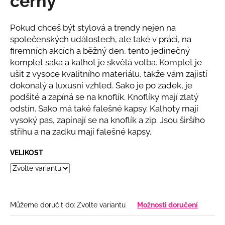
černý
č
z
u
5
j
hvězdiček.
Pokud chceš být stylová a trendy nejen na
e
společenských událostech, ale také v práci, na
m
firemních akcích a běžný den, tento jedinečný
e
komplet saka a kalhot je skvělá volba. Komplet je
ušit z vysoce kvalitního materiálu, takže vám zajistí
dokonalý a luxusní vzhled. Sako je po zadek, je
BÍLÉ
MIDI
podšité a zapíná se na knoflík. Knoflíky mají zlatý
ŠATY
odstín. Sako má také falešné kapsy. Kalhoty mají
S
vysoký pas, zapínají se na knoflík a zip. Jsou širšího
PUFF
RUKÁVY
střihu a na zadku mají falešné kapsy.
2
028
VELIKOST
Kč
Můžeme doručit do:
Zvolte variantu
Možnosti doručení