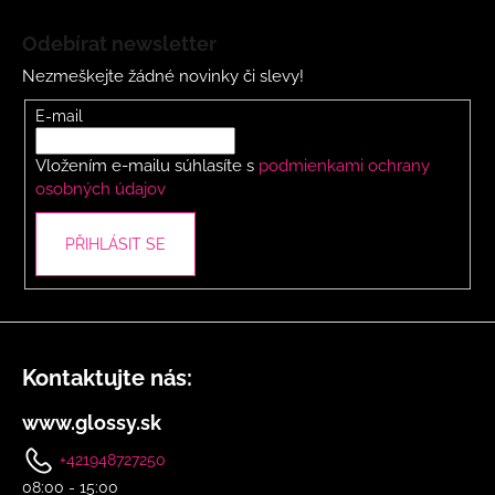
Z
í
á
Odebírat newsletter
p
p
r
Nezmeškejte žádné novinky či slevy!
a
v
t
E-mail
k
í
y
Vložením e-mailu súhlasíte s
podmienkami ochrany
v
osobných údajov
ý
p
i
PŘIHLÁSIT SE
s
u
Kontaktujte nás:
www.glossy.sk
+421948727250
08:00 - 15:00