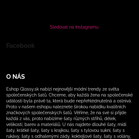
Sledovat na Instagramu
Facebook
O NÁS
Eshop Glossy.sk nabízí nejnovější módní trendy ze světa
společenských šatů. Chceme, aby každá žena na společenské
události byla právě ta, která bude nepřehlédnutelná a oslnivá.
Proto v našem eshopu naleznete širokou nabídku kvalitních
značkových společenských šatů. Věříme, že na své si přijde
každá z vás, proto nabízíme šaty různých střihů, délek,
velikostí, barev a materiálů. U nás najdete dlouhé šaty, midi
šaty, krátké šaty, šaty s krajkou, šaty s tylovou sukní, šaty s
rukávy, šaty s odhalenými zády, koktejlové šaty, šaty s volány,