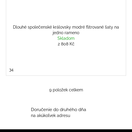
Dlouhé společenské královsky modré flitrované šaty na
jedno rameno
Skladom
2 808 Kč
34
9
položek celkem
O
v
l
Doručenie do druhého dňa
á
na akúkoľvek adresu
d
a
c