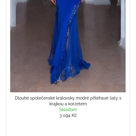
č
ů
u
j
e
m
e
DLOUHÉ
SPOLEČENSKÉ
RŮŽOVÉ
ŠATY
S
FLITRY
A
PADLÝMI
RAMENY
Dlouhé společenské královsky modré přiléhavé šaty s
2
krajkou a korzetem
340
Skladom
Kč
3 094 Kč