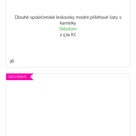
Dlouhé společenské královsky modré přiléhavé šaty s
kamínky
Skladom
2 574 Kč
36
NOVINKA