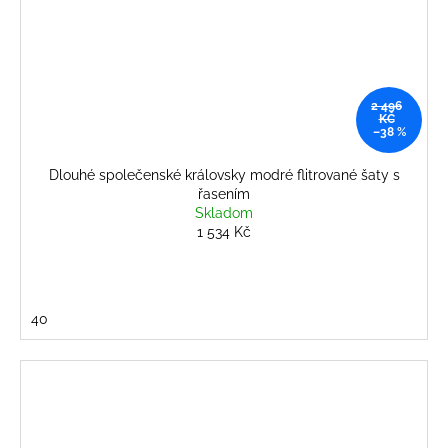
2 496
KČ
–38 %
Dlouhé společenské královsky modré flitrované šaty s
řasením
Skladom
1 534 Kč
40