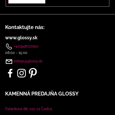
s
u
Kontaktujte nás:
www.glossy.sk
+421948727250
08:00 - 15:00
eshop@glossy.sk
KAMENNÁ PREDAJŇA GLOSSY
Palárikova 88, 022 01 Čadca