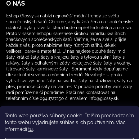
O NÁS
Eshop Glossy.sk nabízí nejnovější módní trendy ze světa
společenských šatů. Chceme, aby každá žena na společenské
události byla právě ta, která bude nepřehlédnutelná a oslnivá.
Proto v našem eshopu naleznete širokou nabídku kvalitních
značkových společenských šatů. Věříme, že na své si přijde
každá z vás, proto nabízíme šaty různých střihů, délek,
velikostí, barev a materiálů. U nás najdete dlouhé šaty, midi
šaty, krátké šaty, šaty s krajkou, šaty s tylovou sukní, šaty s
rukávy, šaty s odhalenými zády, koktejlové šaty, šaty s volány,
flitrované šaty, kamínkové šaty... Sortiment vždy doplňujeme
dle aktuální sezóny a módních trendů. Neváhejte si proto
vybrat své vysněné šaty na svatbu, šaty na stužkovou, šaty na
ples, promoce či šaty na večírek. V případě potřeby vám vždy
rádi pomůžeme či poradíme. Stačí nás kontaktovat na
telefonním čísle 0948727250 či emailem info@glossy.sk.
Tento web používa súbory cookie. Ďalším prechádzaním
tohto webu vyjadrujete súhlas s ich používaním. Viac
informácií
tu
.
Kamenná prodejna otevírací doba
CZ