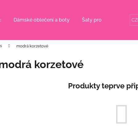
Dámské oblečení a boty
Šaty pro svatební mám
CZ
Co potřebujete najít?
es
modrá korzetové
HLEDAT
modrá korzetové
Doporučujeme
Produkty teprve při
DLOUHÉ ŽLUTÉ KVĚTINOVÉ ŠATY S
RŮŽOVÉ KVĚTI