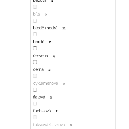
béžová
1
bílá
0
bledě modrá
11
bordó
2
červená
4
černá
2
cyklámenová
0
fialová
2
fuchsiová
2
fuksiová/slivková
0