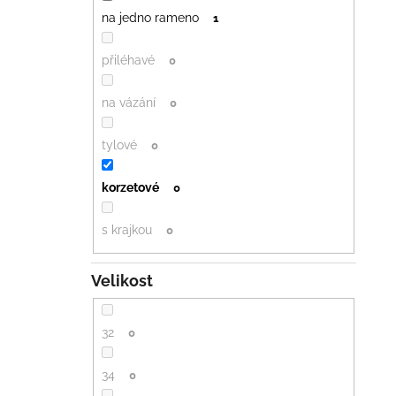
na jedno rameno
1
přiléhavé
0
na vázání
0
tylové
0
korzetové
0
s krajkou
0
Velikost
32
0
34
0