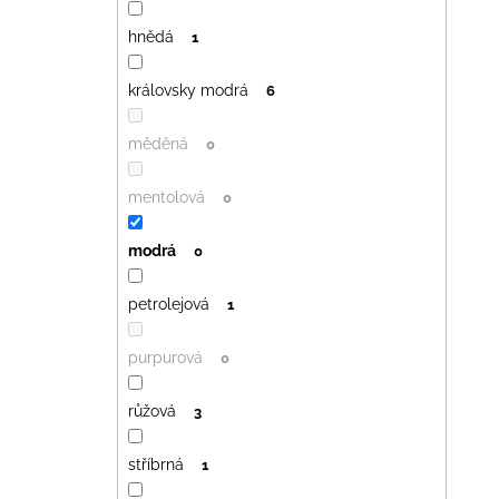
hnědá
1
královsky modrá
6
měděná
0
mentolová
0
modrá
0
petrolejová
1
purpurová
0
růžová
3
stříbrná
1