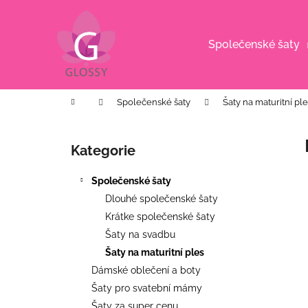
K
Přejít
na
o
obsah
Zpět
Zpět
š
Společenské šaty
do
do
í
k
obchodu
obchodu
Domů
Společenské šaty
Šaty na maturitní pl
P
o
Kategorie
Přeskočit
s
kategorie
t
Společenské šaty
r
Dlouhé společenské šaty
a
Krátke společenské šaty
n
Šaty na svadbu
n
Šaty na maturitní ples
í
Dámské oblečení a boty
p
Šaty pro svatební mámy
DLOUHÉ SPOLEČENSKÉ
a
Šaty za super cenu