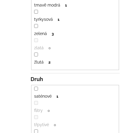
tmavě modrá
1
tyrkysová
1
zelená
3
zlatá
0
žlutá
2
Druh
saténové
1
flitry
0
třpytivé
0