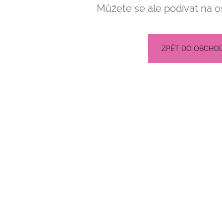
RUKÁVEM
OPASKEM
Můžete se ale podívat na os
2 236 Kč
2 054 Kč
ZPĚT DO OBCHO