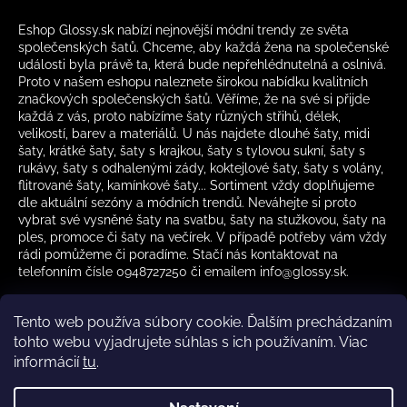
Eshop Glossy.sk nabízí nejnovější módní trendy ze světa
společenských šatů. Chceme, aby každá žena na společenské
události byla právě ta, která bude nepřehlédnutelná a oslnivá.
Proto v našem eshopu naleznete širokou nabídku kvalitních
značkových společenských šatů. Věříme, že na své si přijde
každá z vás, proto nabízíme šaty různých střihů, délek,
velikostí, barev a materiálů. U nás najdete dlouhé šaty, midi
šaty, krátké šaty, šaty s krajkou, šaty s tylovou sukní, šaty s
rukávy, šaty s odhalenými zády, koktejlové šaty, šaty s volány,
flitrované šaty, kamínkové šaty... Sortiment vždy doplňujeme
dle aktuální sezóny a módních trendů. Neváhejte si proto
vybrat své vysněné šaty na svatbu, šaty na stužkovou, šaty na
ples, promoce či šaty na večírek. V případě potřeby vám vždy
rádi pomůžeme či poradíme. Stačí nás kontaktovat na
telefonním čísle 0948727250 či emailem info@glossy.sk.
Tento web používa súbory cookie. Ďalším prechádzaním
tohto webu vyjadrujete súhlas s ich používaním. Viac
informácií
tu
.
Kamenná prodejna otevírací doba
CZ