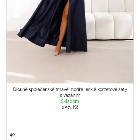
č
u
j
e
m
e
BÉŽOVÝ
KOMPLET
S
KVĚTINOU
2
808
Kč
Dlouhé společenské tmavě modré lesklé korzetové šaty
s vázáním
Skladom
2 574 Kč
40