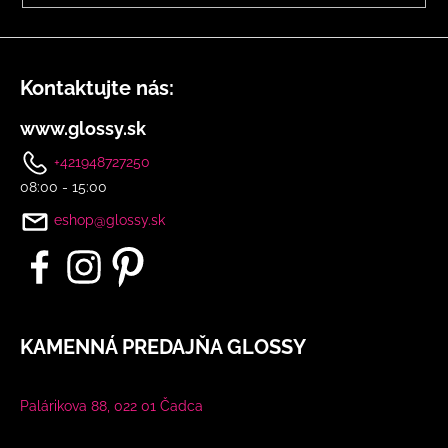
u
Kontaktujte nás:
www.glossy.sk
+421948727250
08:00 - 15:00
eshop@glossy.sk
KAMENNÁ PREDAJŇA GLOSSY
Palárikova 88, 022 01 Čadca