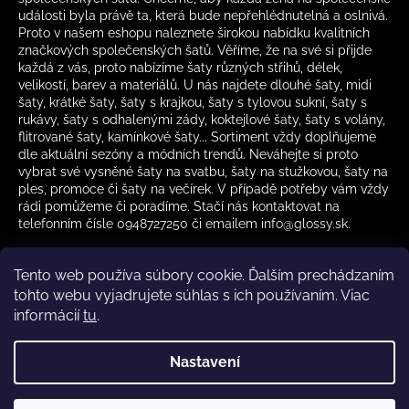
události byla právě ta, která bude nepřehlédnutelná a oslnivá.
Proto v našem eshopu naleznete širokou nabídku kvalitních
značkových společenských šatů. Věříme, že na své si přijde
každá z vás, proto nabízíme šaty různých střihů, délek,
velikostí, barev a materiálů. U nás najdete dlouhé šaty, midi
šaty, krátké šaty, šaty s krajkou, šaty s tylovou sukní, šaty s
rukávy, šaty s odhalenými zády, koktejlové šaty, šaty s volány,
flitrované šaty, kamínkové šaty... Sortiment vždy doplňujeme
dle aktuální sezóny a módních trendů. Neváhejte si proto
vybrat své vysněné šaty na svatbu, šaty na stužkovou, šaty na
ples, promoce či šaty na večírek. V případě potřeby vám vždy
rádi pomůžeme či poradíme. Stačí nás kontaktovat na
telefonním čísle 0948727250 či emailem info@glossy.sk.
Tento web používa súbory cookie. Ďalším prechádzaním
tohto webu vyjadrujete súhlas s ich používaním. Viac
informácií
tu
.
Kamenná prodejna otevírací doba
CZ
Nastavení
Vytvořil Shoptet