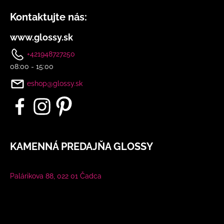
č
u
Kontaktujte nás:
j
e
www.glossy.sk
m
+421948727250
e
08:00 - 15:00
eshop@glossy.sk
BÍLÝ
KOMPLET
S
KVĚTINOU
2
808
Kč
KAMENNÁ PREDAJŇA GLOSSY
Palárikova 88, 022 01 Čadca