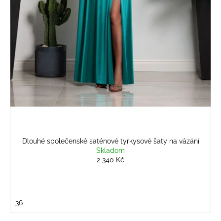
č
u
j
e
m
e
BÍLÝ
KOMPLET
S
KVĚTINOU
2
808
Kč
Dlouhé společenské saténové tyrkysové šaty na vázání
Skladom
2 340 Kč
36