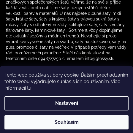
značkových společenských šatů. Věříme, že na své si přijde
každá z vás, proto nabízíme šaty různých střihů, délek,
velikostí, barev a materiálů. U nás najdete dlouhé šaty, midi
šaty, krátké šaty, šaty s krajkou, šaty s tylovou sukní, šaty s
rukávy, šaty s odhalenými zády, koktejlové šaty, šaty s volány,
flitrované šaty, kamínkové šaty... Sortiment vždy doplňujeme
dle aktuální sezóny a módních trendů. Neváhejte si proto
vybrat své vysněné šaty na svatbu, šaty na stužkovou, šaty na
ples, promoce či šaty na večírek. V případě potřeby vám vždy
rádi pomůžeme či poradíme. Stačí nás kontaktovat na
telefonním čísle 0948727250 či emailem info@glossy.sk.
Tento web používa súbory cookie. Ďalším prechádzaním
tohto webu vyjadrujete súhlas s ich používaním. Viac
informácií
tu
.
Kamenná prodejna otevírací doba
CZ
Nastavení
Vytvořil Shoptet
Souhlasím
Copyright 2026
Glossy.sk
. Všechna práva vyhrazena.
✔️ Skladem – rychlé doručení •