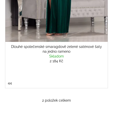
Dlouhé společenské smaragdově zelené saténové šaty
na jedno rameno
Skladom
2 184 Kč
44
2
položek celkem
O
v