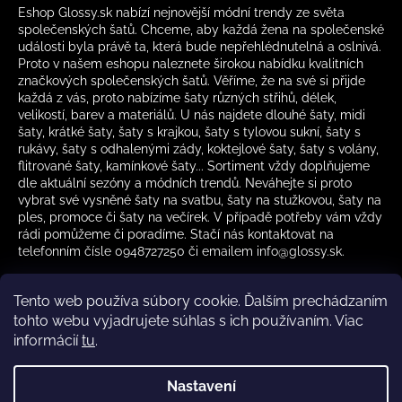
Eshop Glossy.sk nabízí nejnovější módní trendy ze světa
společenských šatů. Chceme, aby každá žena na společenské
události byla právě ta, která bude nepřehlédnutelná a oslnivá.
Proto v našem eshopu naleznete širokou nabídku kvalitních
značkových společenských šatů. Věříme, že na své si přijde
každá z vás, proto nabízíme šaty různých střihů, délek,
velikostí, barev a materiálů. U nás najdete dlouhé šaty, midi
šaty, krátké šaty, šaty s krajkou, šaty s tylovou sukní, šaty s
rukávy, šaty s odhalenými zády, koktejlové šaty, šaty s volány,
flitrované šaty, kamínkové šaty... Sortiment vždy doplňujeme
dle aktuální sezóny a módních trendů. Neváhejte si proto
vybrat své vysněné šaty na svatbu, šaty na stužkovou, šaty na
ples, promoce či šaty na večírek. V případě potřeby vám vždy
rádi pomůžeme či poradíme. Stačí nás kontaktovat na
telefonním čísle 0948727250 či emailem info@glossy.sk.
Tento web používa súbory cookie. Ďalším prechádzaním
tohto webu vyjadrujete súhlas s ich používaním. Viac
informácií
tu
.
Kamenná prodejna otevírací doba
CZ
Nastavení