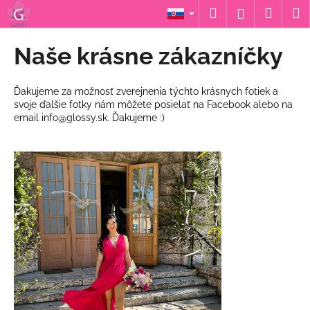
K
Prejsť
Hľadať
Náku
M
Prihláseni
na
o
obsah
Späť
Späť
košík
š
Naše krásne zákazníčky
í
Č
k
o
Ďakujeme za možnosť zverejnenia týchto krásnych fotiek a
svoje ďalšie fotky nám môžete posielať na Facebook alebo na
p
email info@glossy.sk. Ďakujeme :)
o
t
r
e
b
u
j
e
t
e
n