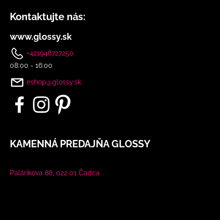
č
a
Kontaktujte nás:
m
e
www.glossy.sk
+421948727250
DLHÉ
08:00 - 16:00
SPOLOČENSKÉ
RUŽOVÉ
eshop@glossy.sk
ŠATY
S
FLITRAMI
A
PADNUTÝMI
RAMENAMI
KAMENNÁ PREDAJŇA GLOSSY
€90
Palárikova 88, 022 01 Čadca