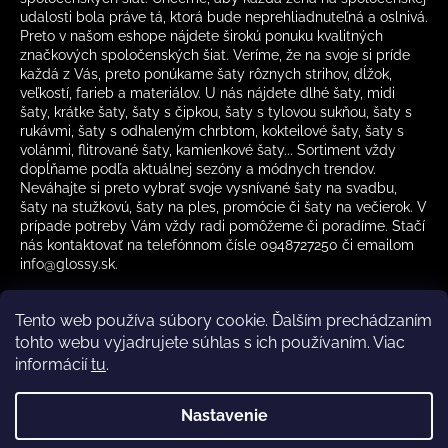
udalosti bola práve tá, ktorá bude neprehliadnuteľná a oslnivá.
Preto v našom eshope nájdete širokú ponuku kvalitných
značkových spoločenských šiat. Veríme, že na svoje si príde
každá z Vás, preto ponúkame šaty rôznych strihov, dĺžok,
veľkostí, farieb a materiálov. U nás nájdete dlhé šaty, midi
šaty, krátke šaty, šaty s čipkou, šaty s tylovou sukňou, šaty s
rukávmi, šaty s odhaleným chrbtom, kokteilové šaty, šaty s
volánmi, flitrované šaty, kamienkové šaty... Sortiment vždy
dopĺňame podľa aktuálnej sezóny a módnych trendov.
Neváhajte si preto vybrať svoje vysnívané šaty na svadbu,
šaty na stužkovú, šaty na ples, promócie či šaty na večierok. V
prípade potreby Vám vždy radi pomôžeme či poradíme. Stačí
nás kontaktovať na telefónnom čísle 0948727250 či emailom
info@glossy.sk.
Tento web používa súbory cookie. Ďalším prechádzaním
tohto webu vyjadrujete súhlas s ich používaním. Viac
informácií
tu
.
Kamenná predajňa otváracia doba
CZ
Nastavenie