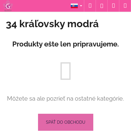
K
Prejsť
Hľadať
Náku
M
Prihláseni
na
o
obsah
Späť
Späť
košík
š
34 kráľovsky modrá
í
Č
k
o
Produkty ešte len pripravujeme.
p
o
t
r
e
b
u
Môžete sa ale pozrieť na ostatné kategórie.
j
e
t
e
SPÄŤ DO OBCHODU
n