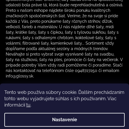
udalosti bola práve tá, ktorá bude neprehliadnuteľná a oslnivá.
Preto v našom eshope nájdete širokú ponuku kvalitných
značkových spoločenských šiat. Veríme, že na svoje si príde
každá z Vás, preto ponúkame šaty rôznych strihov, dĺžok,
veľkostí, farieb a materiálov. U nás nájdete dlhé šaty, midi
šaty, krátke šaty, šaty s čipkou, šaty s tylovou sukňou, šaty s
rukávmi, šaty s odhaleným chrbtom, kokteilové šaty, šaty s
volánmi, flitrované šaty, kamienkové šaty... Sortiment vždy
dopĺňame podľa aktuálnej sezóny a módnych trendov.
Neváhajte si preto vybrať svoje vysnívané šaty na svadbu,
šaty na stužkovú, šaty na ples, promócie či šaty na večierok. V
prípade potreby Vám vždy radi pomôžeme či poradíme. Stačí
nás kontaktovať na telefónnom čísle 0948727250 či emailom
info@glossy.sk.
Tento web používa súbory cookie. Ďalším prechádzaním
tohto webu vyjadrujete súhlas s ich používaním. Viac
informácií
tu
.
Kamenná predajňa otváracia doba
CZ
Nastavenie