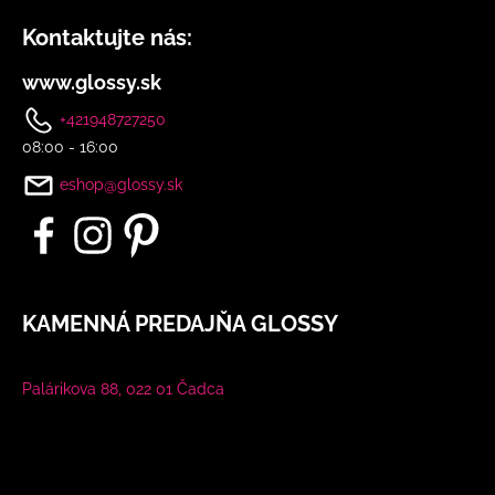
č
a
Kontaktujte nás:
m
e
www.glossy.sk
+421948727250
BÉŽOVÝ
08:00 - 16:00
KOMPLET
S
eshop@glossy.sk
KVETINOU
€108
KAMENNÁ PREDAJŇA GLOSSY
Palárikova 88, 022 01 Čadca