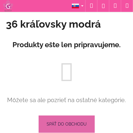
K
Prejsť
Hľadať
Náku
M
Prihláseni
na
o
obsah
Späť
Späť
košík
š
36 kráľovsky modrá
í
Č
k
o
Produkty ešte len pripravujeme.
p
o
t
r
e
b
u
Môžete sa ale pozrieť na ostatné kategórie.
j
e
t
e
SPÄŤ DO OBCHODU
n