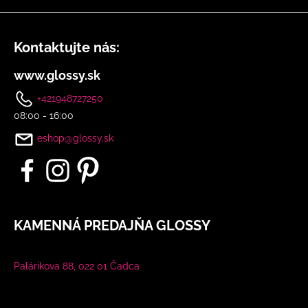
u
Kontaktujte nás:
www.glossy.sk
+421948727250
08:00 - 16:00
eshop@glossy.sk
KAMENNÁ PREDAJŇA GLOSSY
Palárikova 88, 022 01 Čadca