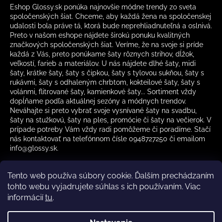
Eshop Glossy.sk ponúka najnovšie módne trendy zo sveta
spoločenských šiat. Chceme, aby každá žena na spoločenskej
udalosti bola práve tá, ktorá bude neprehliadnuteľná a oslnivá.
Preto v našom eshope nájdete širokú ponuku kvalitných
značkových spoločenských šiat. Veríme, že na svoje si príde
každá z Vás, preto ponúkame šaty rôznych strihov, dĺžok,
veľkostí, farieb a materiálov. U nás nájdete dlhé šaty, midi
šaty, krátke šaty, šaty s čipkou, šaty s tylovou sukňou, šaty s
rukávmi, šaty s odhaleným chrbtom, kokteilové šaty, šaty s
volánmi, flitrované šaty, kamienkové šaty... Sortiment vždy
dopĺňame podľa aktuálnej sezóny a módnych trendov.
Neváhajte si preto vybrať svoje vysnívané šaty na svadbu,
šaty na stužkovú, šaty na ples, promócie či šaty na večierok. V
prípade potreby Vám vždy radi pomôžeme či poradíme. Stačí
nás kontaktovať na telefónnom čísle 0948727250 či emailom
info@glossy.sk.
Tento web používa súbory cookie. Ďalším prechádzaním
tohto webu vyjadrujete súhlas s ich používaním. Viac
informácií
tu
.
Kamenná predajňa otváracia doba
CZ