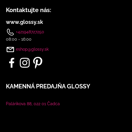
č
a
Kontaktujte nás:
m
e
www.glossy.sk
+421948727250
DLHÉ
08:00 - 16:00
SPOLOČENSKÉ
RUŽOVÉ
eshop@glossy.sk
ŠATY
S
FLITRAMI
A
PADNUTÝMI
RAMENAMI
KAMENNÁ PREDAJŇA GLOSSY
€90
Palárikova 88, 022 01 Čadca