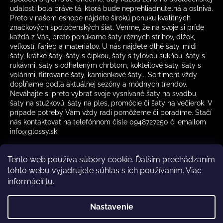
udalosti bola práve tá, ktorá bude neprehliadnuteľná a oslnivá.
Preto v našom eshope nájdete širokú ponuku kvalitných
značkových spoločenských šiat. Veríme, že na svoje si príde
každá z Vás, preto ponúkame šaty rôznych strihov, dĺžok,
veľkostí, farieb a materiálov. U nás nájdete dlhé šaty, midi
šaty, krátke šaty, šaty s čipkou, šaty s tylovou sukňou, šaty s
rukávmi, šaty s odhaleným chrbtom, kokteilové šaty, šaty s
volánmi, flitrované šaty, kamienkové šaty... Sortiment vždy
dopĺňame podľa aktuálnej sezóny a módnych trendov.
Neváhajte si preto vybrať svoje vysnívané šaty na svadbu,
šaty na stužkovú, šaty na ples, promócie či šaty na večierok. V
prípade potreby Vám vždy radi pomôžeme či poradíme. Stačí
nás kontaktovať na telefónnom čísle 0948727250 či emailom
info@glossy.sk.
Tento web používa súbory cookie. Ďalším prechádzaním
tohto webu vyjadrujete súhlas s ich používaním. Viac
informácií
tu
.
Kamenná predajňa otváracia doba
CZ
Nastavenie