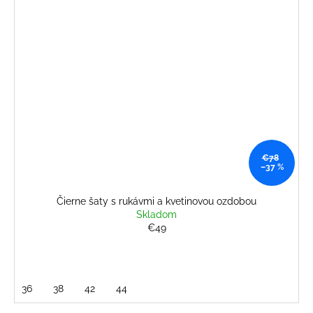
€78
–37 %
Čierne šaty s rukávmi a kvetinovou ozdobou
Skladom
€49
36
38
42
44