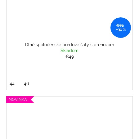
€72
–31 %
Dlhé spoločenské bordové šaty s prehozom
Skladom
€49
44
46
NOVINKA