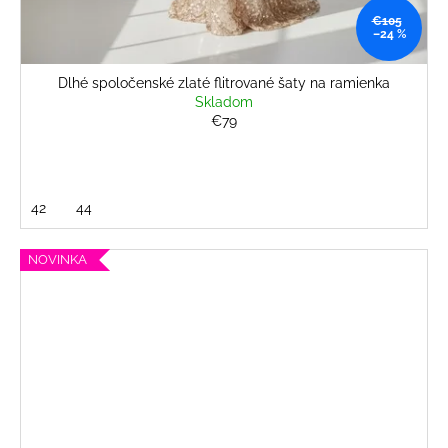
€105
–24 %
Dlhé spoločenské zlaté flitrované šaty na ramienka
Skladom
€79
42
44
NOVINKA