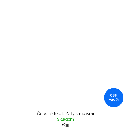
€66
–40 %
Červené lesklé šaty s rukávmi
Skladom
€39