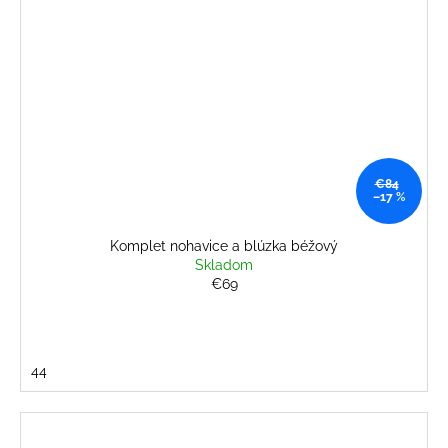
€84
–17 %
Komplet nohavice a blúzka béžový
Skladom
€69
44