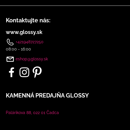
u
Kontaktujte nás:
www.glossy.sk
+421948727250
08:00 - 16:00
eshop@glossy.sk
KAMENNÁ PREDAJŇA GLOSSY
Palárikova 88, 022 01 Čadca