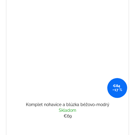
€84
–17 %
Komplet nohavice a blúzka béžovo-modrý
Skladom
€69