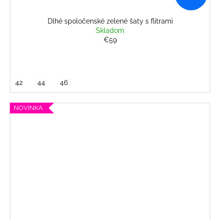
Dlhé spoločenské zelené šaty s flitrami
Skladom
€59
42
44
46
NOVINKA