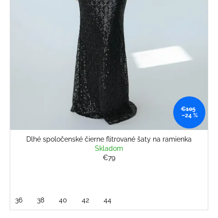
č
v
a
m
e
DLHÉ
SPOLOČENSKÉ
BLEDOMODRÉ
ŠATY
S
RUKÁVMI
€105
–24 %
€78
Dlhé spoločenské čierne flitrované šaty na ramienka
Skladom
€79
36
38
40
42
44