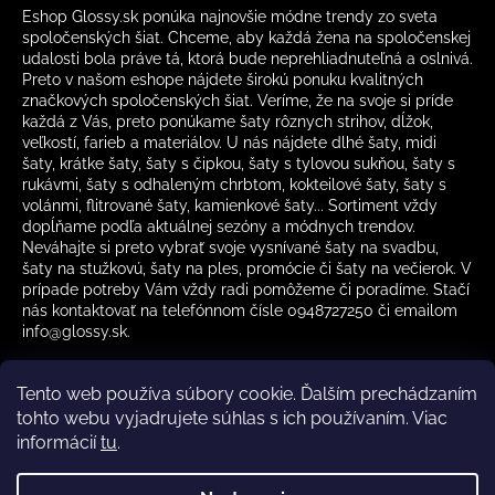
Eshop Glossy.sk ponúka najnovšie módne trendy zo sveta
spoločenských šiat. Chceme, aby každá žena na spoločenskej
udalosti bola práve tá, ktorá bude neprehliadnuteľná a oslnivá.
Preto v našom eshope nájdete širokú ponuku kvalitných
značkových spoločenských šiat. Veríme, že na svoje si príde
každá z Vás, preto ponúkame šaty rôznych strihov, dĺžok,
veľkostí, farieb a materiálov. U nás nájdete dlhé šaty, midi
šaty, krátke šaty, šaty s čipkou, šaty s tylovou sukňou, šaty s
rukávmi, šaty s odhaleným chrbtom, kokteilové šaty, šaty s
volánmi, flitrované šaty, kamienkové šaty... Sortiment vždy
dopĺňame podľa aktuálnej sezóny a módnych trendov.
Neváhajte si preto vybrať svoje vysnívané šaty na svadbu,
šaty na stužkovú, šaty na ples, promócie či šaty na večierok. V
prípade potreby Vám vždy radi pomôžeme či poradíme. Stačí
nás kontaktovať na telefónnom čísle 0948727250 či emailom
info@glossy.sk.
Tento web používa súbory cookie. Ďalším prechádzaním
tohto webu vyjadrujete súhlas s ich používaním. Viac
informácií
tu
.
Kamenná predajňa otváracia doba
CZ