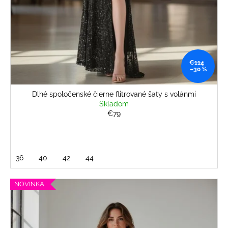
€114
–30 %
Dlhé spoločenské čierne flitrované šaty s volánmi
Skladom
€79
36
40
42
44
NOVINKA