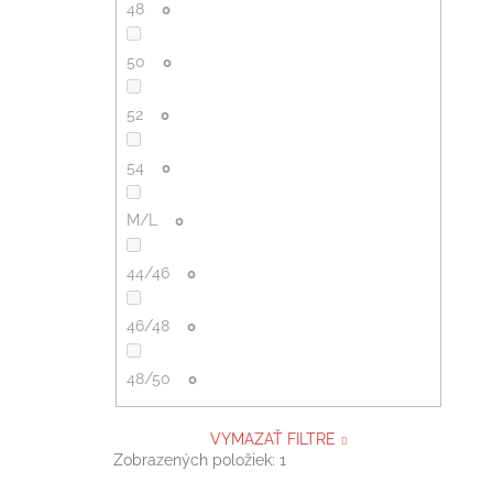
48
0
50
0
52
0
54
0
M/L
0
44/46
0
46/48
0
48/50
0
VYMAZAŤ FILTRE
Zobrazených položiek:
1