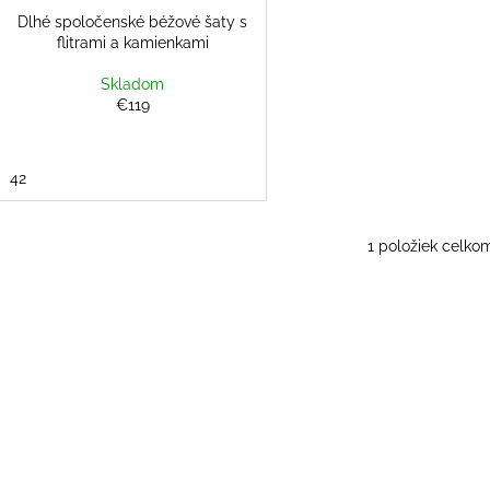
Dlhé spoločenské béžové šaty s
flitrami a kamienkami
Skladom
€119
42
1
položiek celko
O
v
l
á
d
a
c
i
e
p