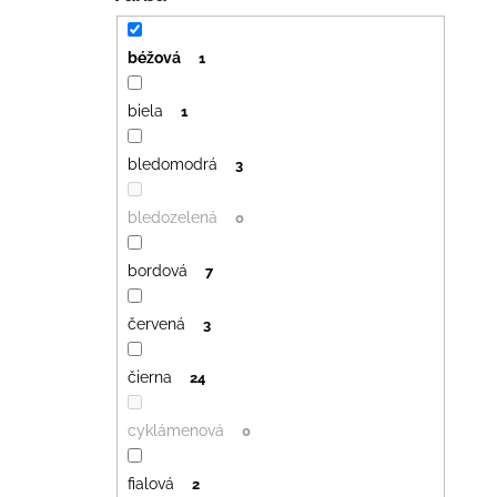
béžová
1
biela
1
bledomodrá
3
bledozelená
0
bordová
7
červená
3
čierna
24
cyklámenová
0
fialová
2