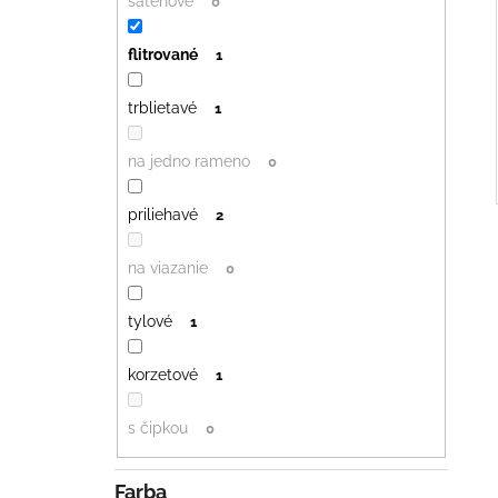
saténové
0
flitrované
1
trblietavé
1
na jedno rameno
0
priliehavé
2
na viazanie
0
tylové
1
korzetové
1
s čipkou
0
Farba