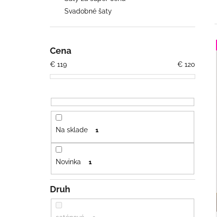
OPASKOM
Svadobné šaty
€26
Pôvodne:
€36
Cena
i
€
119
€
120
i
Na sklade
1
Novinka
1
Druh