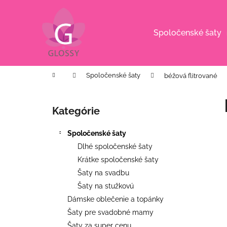
K
Prejsť
na
o
obsah
Späť
Späť
š
Spoločenské šaty
do
do
í
k
obchodu
obchodu
Domov
Spoločenské šaty
béžová flitrované
B
o
Kategórie
Preskočiť
č
kategórie
n
Spoločenské šaty
ý
Dlhé spoločenské šaty
p
Krátke spoločenské šaty
a
Šaty na svadbu
n
Šaty na stužkovú
e
Dámske oblečenie a topánky
l
Šaty pre svadobné mamy
KVETINOVÉ KOŠEĽOVÉ ŠATY S
Šaty za super cenu