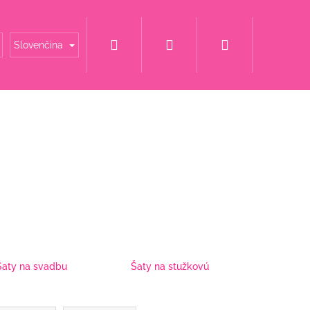
Hľadať
Prihlásenie
Nákupný
é mamy
Šaty za super cenu
Svadobné šaty
Slovenčina
košík
Šaty na svadbu
Šaty na stužkovú
ET S KVETINOU