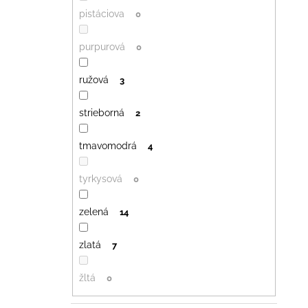
pistáciova
0
purpurová
0
ružová
3
strieborná
2
tmavomodrá
4
tyrkysová
0
zelená
14
zlatá
7
žltá
0