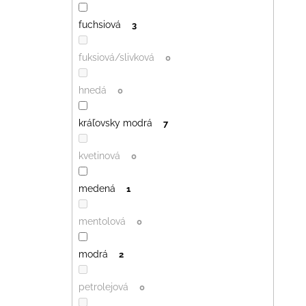
fuchsiová
3
fuksiová/slivková
0
hnedá
0
kráľovsky modrá
7
kvetinová
0
medená
1
mentolová
0
modrá
2
petrolejová
0