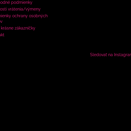
odné podmienky
osti vrátenia/výmeny
ienky ochrany osobných
ov
krásne zákazníčky
akt
Sledovať na Instagr