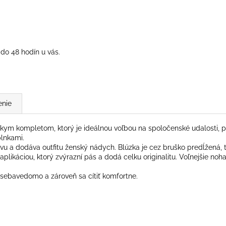
do 48 hodín u vás.
enie
ym kompletom, ktorý je ideálnou voľbou na spoločenské udalosti, pra
lnkami.
avu a dodáva outfitu ženský nádych. Blúzka je cez bruško predĺžená,
plikáciou, ktorý zvýrazní pás a dodá celku originalitu. Voľnejšie n
, sebavedomo a zároveň sa cítiť komfortne.