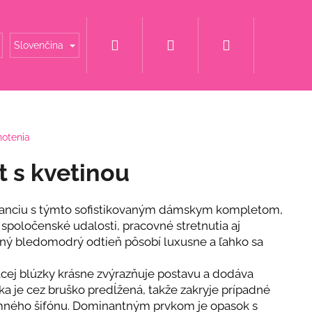
Hľadať
Prihlásenie
Nákupný
é mamy
Šaty za super cenu
Svadobné šaty
Slovenčina
košík
notenia
t s kvetinou
ganciu s týmto sofistikovaným dámskym kompletom,
 spoločenské udalosti, pracovné stretnutia aj
mný bledomodrý odtieň pôsobí luxusne a ľahko sa
acej blúzky krásne zvýrazňuje postavu a dodáva
ka je cez bruško predĺžená, takže zakryje prípadné
ET S KVETINOU
emného šifónu. Dominantným prvkom je opasok s