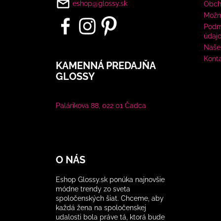
eshop@glossy.sk
Obch
Možn
Podm
údaj
Naše 
Kont
KAMENNÁ PREDAJŇA
GLOSSY
Palárikova 88, 022 01 Čadca
O NÁS
Eshop Glossy.sk ponúka najnovšie
módne trendy zo sveta
spoločenských šiat. Chceme, aby
každá žena na spoločenskej
udalosti bola práve tá, ktorá bude