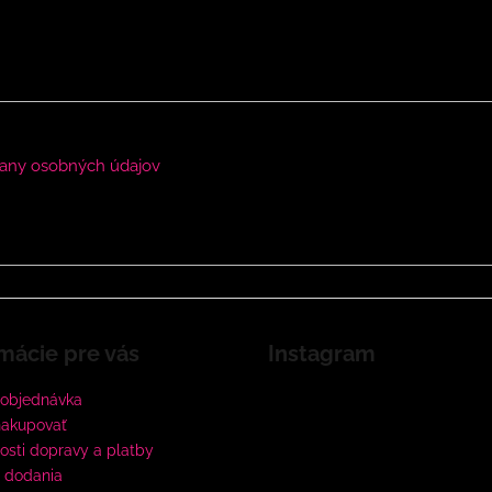
any osobných údajov
mácie pre vás
Instagram
 objednávka
nakupovať
sti dopravy a platby
 dodania