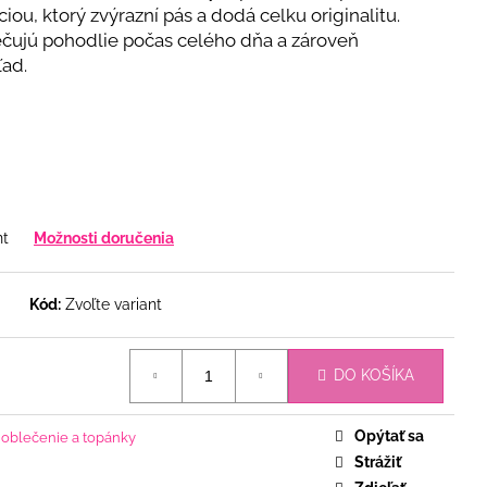
iou, ktorý zvýrazní pás a dodá celku originalitu.
ečujú pohodlie počas celého dňa a zároveň
ľad.
nt
Možnosti doručenia
Kód:
Zvoľte variant
DO KOŠÍKA
Opýtať sa
oblečenie a topánky
Strážiť