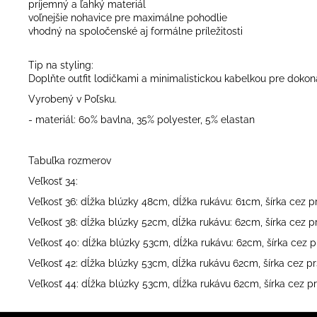
príjemný a ľahký materiál
voľnejšie nohavice pre maximálne pohodlie
vhodný na spoločenské aj formálne príležitosti
Tip na styling:
Doplňte outfit lodičkami a minimalistickou kabelkou pre dokon
Vyrobený v Poľsku.
- materiál: 60% bavlna, 35% polyester, 5% elastan
Tabuľka rozmerov
Veľkosť 34:
Veľkosť 36: dĺžka blúzky 48cm, dĺžka rukávu: 61cm, šírka cez 
Veľkosť 38: dĺžka blúzky 52cm, dĺžka rukávu: 62cm, šírka cez 
Veľkosť 40: dĺžka blúzky 53cm, dĺžka rukávu: 62cm, šírka cez 
Veľkosť 42: dĺžka blúzky 53cm, dĺžka rukávu 62cm, šírka cez p
Veľkosť 44: dĺžka blúzky 53cm, dĺžka rukávu 62cm, šírka cez p