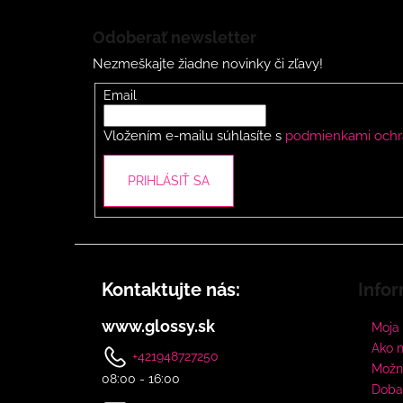
Z
á
Odoberať newsletter
p
Nezmeškajte žiadne novinky či zľavy!
ä
t
Email
i
Vložením e-mailu súhlasíte s
podmienkami ochr
e
PRIHLÁSIŤ SA
Kontaktujte nás:
Infor
www.glossy.sk
Moja
Ako 
+421948727250
Možno
08:00 - 16:00
Doba