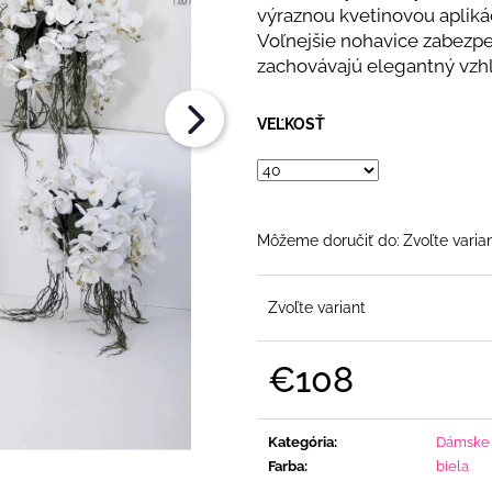
€108
€108
výraznou kvetinovou aplikác
Voľnejšie nohavice zabezp
zachovávajú elegantný vzh
VEĽKOSŤ
Môžeme doručiť do:
Zvoľte varia
Zvoľte variant
€108
Jednotková
cena:
Kategória
:
Dámske 
Farba
:
biela