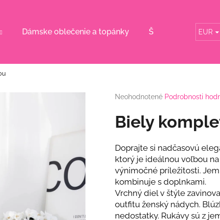
Dámske oblečenie a topánky
Šaty pre svadobn
EUR
Čo potrebujete nájsť?
ou
HĽADAŤ
Priemerné
Neohodnotené
Podrobnosti hod
hodnotenie
produktu
Biely komple
je
Odporúčame
0,0
z
Doprajte si nadčasovú ele
5
ktorý je ideálnou voľbou na
hviezdičiek.
výnimočné príležitosti. Je
kombinuje s doplnkami.
Vrchný diel v štýle zavinov
outfitu ženský nádych. Blúz
RUŽOVÝ KOMPLET S KVETINOU
BÉŽOVÝ KOMPL
nedostatky. Rukávy sú z j