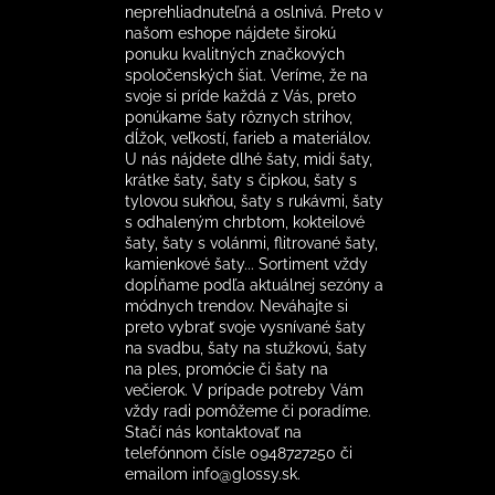
neprehliadnuteľná a oslnivá. Preto v
našom eshope nájdete širokú
ponuku kvalitných značkových
spoločenských šiat. Veríme, že na
svoje si príde každá z Vás, preto
ponúkame šaty rôznych strihov,
dĺžok, veľkostí, farieb a materiálov.
U nás nájdete dlhé šaty, midi šaty,
krátke šaty, šaty s čipkou, šaty s
tylovou sukňou, šaty s rukávmi, šaty
s odhaleným chrbtom, kokteilové
šaty, šaty s volánmi, flitrované šaty,
kamienkové šaty... Sortiment vždy
dopĺňame podľa aktuálnej sezóny a
módnych trendov. Neváhajte si
preto vybrať svoje vysnívané šaty
na svadbu, šaty na stužkovú, šaty
na ples, promócie či šaty na
večierok. V prípade potreby Vám
vždy radi pomôžeme či poradíme.
Stačí nás kontaktovať na
telefónnom čísle 0948727250 či
emailom info@glossy.sk.