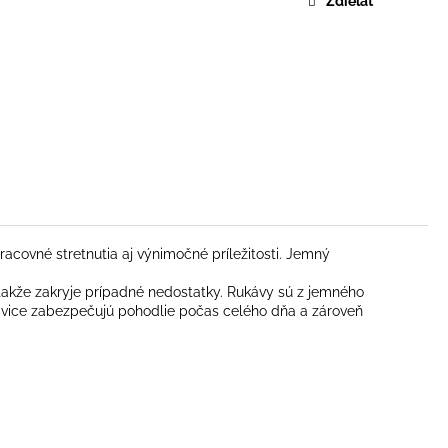
Zdieľať
covné stretnutia aj výnimočné príležitosti. Jemný
 takže zakryje prípadné nedostatky. Rukávy sú z jemného
ohavice zabezpečujú pohodlie počas celého dňa a zároveň