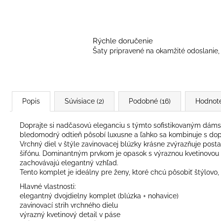
Rýchle doručenie
Šaty pripravené na okamžité odoslanie, 
Popis
Súvisiace (2)
Podobné (16)
Hodnot
Doprajte si nadčasovú eleganciu s týmto sofistikovaným dámsk
bledomodrý odtieň pôsobí luxusne a ľahko sa kombinuje s dop
Vrchný diel v štýle zavinovacej blúzky krásne zvýrazňuje post
šifónu. Dominantným prvkom je opasok s výraznou kvetinovou a
zachovávajú elegantný vzhľad.
Tento komplet je ideálny pre ženy, ktoré chcú pôsobiť štýlovo
Hlavné vlastnosti:
elegantný dvojdielny komplet (blúzka + nohavice)
zavinovací strih vrchného dielu
výrazný kvetinový detail v páse