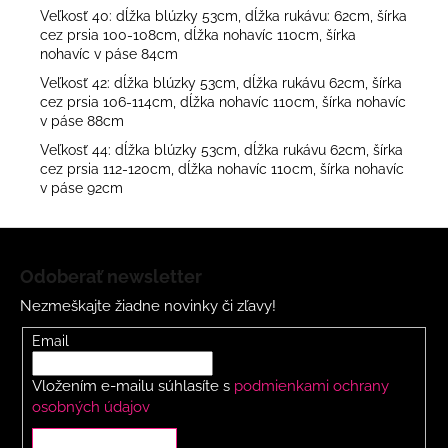
Veľkosť 40: dĺžka blúzky 53cm, dĺžka rukávu: 62cm, šírka
cez prsia 100-108cm, dĺžka nohavíc 110cm, šírka
nohavíc v páse 84cm
Veľkosť 42: dĺžka blúzky 53cm, dĺžka rukávu 62cm, šírka
cez prsia 106-114cm, dĺžka nohavíc 110cm, šírka nohavíc
v páse 88cm
Veľkosť 44: dĺžka blúzky 53cm, dĺžka rukávu 62cm, šírka
cez prsia 112-120cm, dĺžka nohavíc 110cm, šírka nohavíc
v páse 92cm
Z
á
Odoberať newsletter
p
Nezmeškajte žiadne novinky či zľavy!
ä
t
Email
i
Vložením e-mailu súhlasíte s
podmienkami ochrany
e
osobných údajov