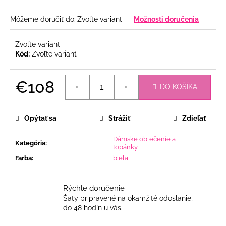
Môžeme doručiť do:
Zvoľte variant
Možnosti doručenia
Zvoľte variant
Kód:
Zvoľte variant
€108
DO KOŠÍKA
Jednotková
cena:
Opýtať sa
Strážiť
Zdieľať
Dámske oblečenie a
Kategória
:
topánky
Farba
:
biela
Rýchle doručenie
Šaty pripravené na okamžité odoslanie,
do 48 hodín u vás.