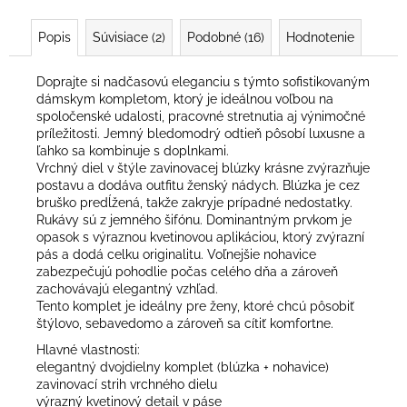
Popis
Súvisiace (2)
Podobné (16)
Hodnotenie
Doprajte si nadčasovú eleganciu s týmto sofistikovaným
dámskym kompletom, ktorý je ideálnou voľbou na
spoločenské udalosti, pracovné stretnutia aj výnimočné
príležitosti. Jemný bledomodrý odtieň pôsobí luxusne a
ľahko sa kombinuje s doplnkami.
Vrchný diel v štýle zavinovacej blúzky krásne zvýrazňuje
postavu a dodáva outfitu ženský nádych. Blúzka je cez
bruško predĺžená, takže zakryje prípadné nedostatky.
Rukávy sú z jemného šifónu. Dominantným prvkom je
opasok s výraznou kvetinovou aplikáciou, ktorý zvýrazní
pás a dodá celku originalitu. Voľnejšie nohavice
zabezpečujú pohodlie počas celého dňa a zároveň
zachovávajú elegantný vzhľad.
Tento komplet je ideálny pre ženy, ktoré chcú pôsobiť
štýlovo, sebavedomo a zároveň sa cítiť komfortne.
Hlavné vlastnosti:
elegantný dvojdielny komplet (blúzka + nohavice)
zavinovací strih vrchného dielu
výrazný kvetinový detail v páse