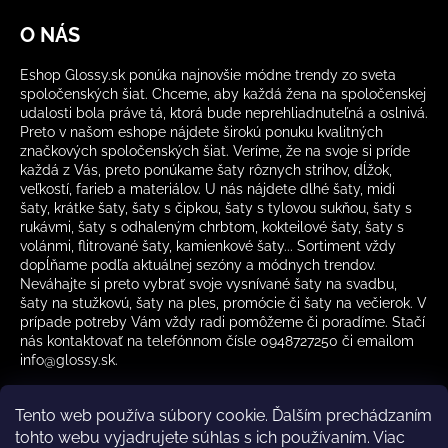
O NÁS
Eshop Glossy.sk ponúka najnovšie módne trendy zo sveta
spoločenských šiat. Chceme, aby každá žena na spoločenskej
udalosti bola práve tá, ktorá bude neprehliadnuteľná a oslnivá.
Preto v našom eshope nájdete širokú ponuku kvalitných
značkových spoločenských šiat. Veríme, že na svoje si príde
každá z Vás, preto ponúkame šaty rôznych strihov, dĺžok,
veľkostí, farieb a materiálov. U nás nájdete dlhé šaty, midi
šaty, krátke šaty, šaty s čipkou, šaty s tylovou sukňou, šaty s
rukávmi, šaty s odhaleným chrbtom, kokteilové šaty, šaty s
volánmi, flitrované šaty, kamienkové šaty... Sortiment vždy
dopĺňame podľa aktuálnej sezóny a módnych trendov.
Neváhajte si preto vybrať svoje vysnívané šaty na svadbu,
šaty na stužkovú, šaty na ples, promócie či šaty na večierok. V
prípade potreby Vám vždy radi pomôžeme či poradíme. Stačí
nás kontaktovať na telefónnom čísle 0948727250 či emailom
info@glossy.sk.
Tento web používa súbory cookie. Ďalším prechádzaním
tohto webu vyjadrujete súhlas s ich používaním. Viac