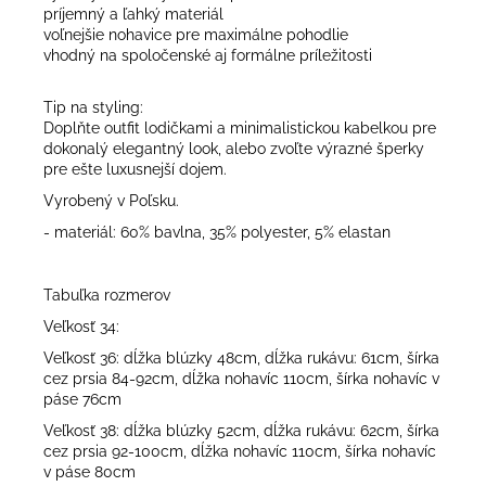
príjemný a ľahký materiál
voľnejšie nohavice pre maximálne pohodlie
vhodný na spoločenské aj formálne príležitosti
Tip na styling:
Doplňte outfit lodičkami a minimalistickou kabelkou pre
dokonalý elegantný look, alebo zvoľte výrazné šperky
pre ešte luxusnejší dojem.
Vyrobený v Poľsku.
- materiál: 60% bavlna, 35% polyester, 5% elastan
Tabuľka rozmerov
Veľkosť 34:
Veľkosť 36: dĺžka blúzky 48cm, dĺžka rukávu: 61cm, šírka
cez prsia 84-92cm, dĺžka nohavíc 110cm, šírka nohavíc v
páse 76cm
Veľkosť 38: dĺžka blúzky 52cm, dĺžka rukávu: 62cm, šírka
cez prsia 92-100cm, dĺžka nohavíc 110cm, šírka nohavíc
v páse 80cm