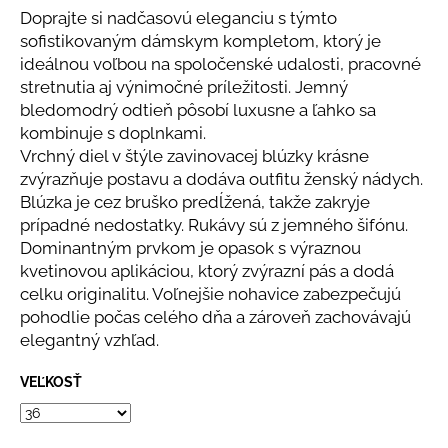
č
z
Doprajte si nadčasovú eleganciu s týmto
a
5
sofistikovaným dámskym kompletom, ktorý je
m
hviezdičiek.
ideálnou voľbou na spoločenské udalosti, pracovné
e
stretnutia aj výnimočné príležitosti. Jemný
bledomodrý odtieň pôsobí luxusne a ľahko sa
CYKLÁMENOVÉ
kombinuje s doplnkami.
VZOROVANÉ
Vrchný diel v štýle zavinovacej blúzky krásne
ŠIFÓNOVÉ
zvýrazňuje postavu a dodáva outfitu ženský nádych.
ŠATY
S
Blúzka je cez bruško predĺžená, takže zakryje
OPASKOM
prípadné nedostatky. Rukávy sú z jemného šifónu.
€79
Dominantným prvkom je opasok s výraznou
kvetinovou aplikáciou, ktorý zvýrazní pás a dodá
celku originalitu. Voľnejšie nohavice zabezpečujú
pohodlie počas celého dňa a zároveň zachovávajú
elegantný vzhľad.
VEĽKOSŤ