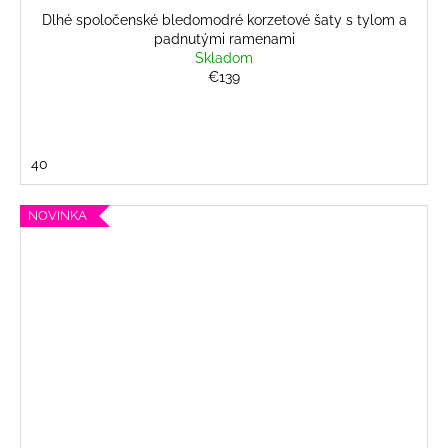
Dlhé spoločenské bledomodré korzetové šaty s tylom a
padnutými ramenami
Skladom
€139
40
NOVINKA