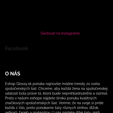
Sledovať na Instagrame
Facebook
O NÁS
Eshop Glossy.sk ponúka najnovšie módne trendy zo sveta
spoločenských šiat. Chceme, aby každá žena na spoločenskej
udalosti bola práve tá, ktorá bude neprehliadnuteľná a oslnivá.
Preto v našom eshope nájdete širokú ponuku kvalitných
značkových spoločenských šiat. Veríme, že na svoje si príde
každá z Vás, preto ponúkame šaty rôznych strihov, dĺžok,
veľkostí, farieb a materiálov. U nás nájdete dlhé šaty, midi