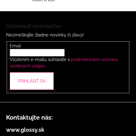
d
a
c
Z
i
á
Odoberať newsletter
e
p
p
Nezmeškajte žiadne novinky či zľavy!
ä
r
t
Email
v
i
k
Vložením e-mailu súhlasíte s
podmienkami ochrany
y
e
osobných údajov
v
ý
p
PRIHLÁSIŤ SA
i
s
u
Kontaktujte nás:
www.glossy.sk