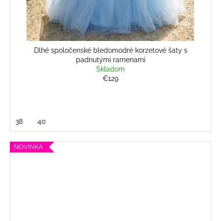
Dlhé spoločenské bledomodré korzetové šaty s
padnutými ramenami
Skladom
€129
38
40
NOVINKA