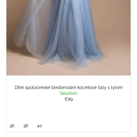
č
v
a
m
e
BÉŽOVÝ
NOHAVICOVÝ
KOMPLET
€69
Dlhé spoločenské bledomodré korzetové šaty s tylom
Skladom
€89
36
38
40