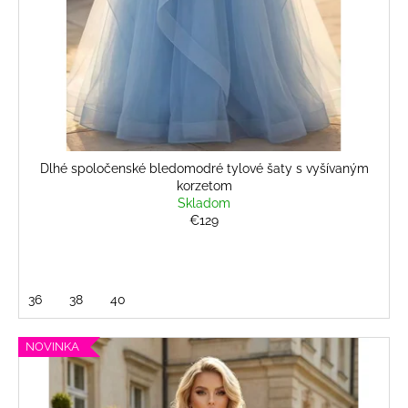
Dlhé spoločenské bledomodré tylové šaty s vyšívaným
korzetom
Skladom
€129
36
38
40
NOVINKA