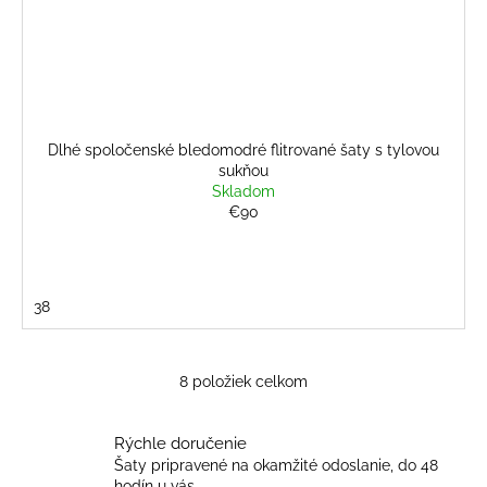
Dlhé spoločenské bledomodré flitrované šaty s tylovou
sukňou
Skladom
€90
38
8
položiek celkom
O
v
l
Rýchle doručenie
á
Šaty pripravené na okamžité odoslanie, do 48
hodín u vás.