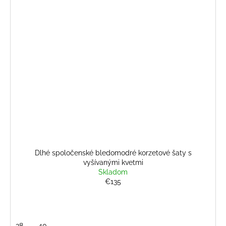
Dlhé spoločenské bledomodré korzetové šaty s
vyšívanými kvetmi
Skladom
€135
38
40