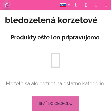
K
Prejsť
Hľadať
Náku
M
Prihláseni
na
o
obsah
Späť
Späť
košík
š
bledozelená korzetové
í
Č
k
o
Produkty ešte len pripravujeme.
p
o
t
r
e
b
u
Môžete sa ale pozrieť na ostatné kategórie.
j
e
t
e
SPÄŤ DO OBCHODU
n