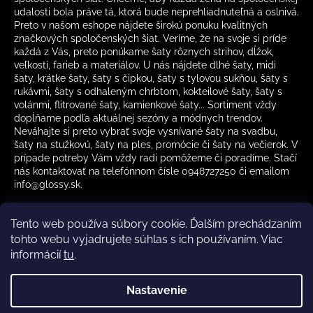
udalosti bola práve tá, ktorá bude neprehliadnuteľná a oslnivá.
Preto v našom eshope nájdete širokú ponuku kvalitných
značkových spoločenských šiat. Veríme, že na svoje si príde
každá z Vás, preto ponúkame šaty rôznych strihov, dĺžok,
veľkostí, farieb a materiálov. U nás nájdete dlhé šaty, midi
šaty, krátke šaty, šaty s čipkou, šaty s tylovou sukňou, šaty s
rukávmi, šaty s odhaleným chrbtom, kokteilové šaty, šaty s
volánmi, flitrované šaty, kamienkové šaty... Sortiment vždy
dopĺňame podľa aktuálnej sezóny a módnych trendov.
Neváhajte si preto vybrať svoje vysnívané šaty na svadbu,
šaty na stužkovú, šaty na ples, promócie či šaty na večierok. V
prípade potreby Vám vždy radi pomôžeme či poradíme. Stačí
nás kontaktovať na telefónnom čísle 0948727250 či emailom
info@glossy.sk.
Tento web používa súbory cookie. Ďalším prechádzaním
tohto webu vyjadrujete súhlas s ich používaním. Viac
informácií
tu
.
Kamenná predajňa otváracia doba
CZ
Nastavenie