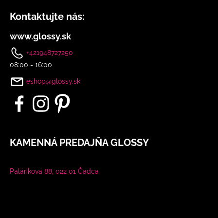
č
a
Kontaktujte nás:
m
e
www.glossy.sk
+421948727250
DLHÉ
08:00 - 16:00
ŽLTÉ
KVETINOVÉ
eshop@glossy.sk
ŠATY
S
RUKÁVOM
€86
KAMENNÁ PREDAJŇA GLOSSY
Palárikova 88, 022 01 Čadca