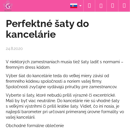
K
Prejsť
Hľadať
Náku
M
Prihláseni
na
o
obsah
Späť
Späť
košík
š
Perfektné šaty do
í
Č
kancelárie
k
o
p
24.8.2020
o
t
V niektorých zamestnaniach musia tiež šaty ladiť s normami –
firemným dress kódom.
r
e
Výber šiat do kancelárie teda do veľkej miery závisí od
firemného kódexu spoločnosti a noriem vašej firmy.
b
Spoločnosti zvyčajne vydávajú príručky pre zamestnancov.
u
Vyberte si šaty, ktoré nebudú príliš výrazné či excentrické.
j
Mali by byť viac neutrálne. Do kancelárie nie sú vhodné šaty
e
s veľkými výstrihmi či príliš krátke šaty. Vidieť, čo iní nosia, je
najlepší barometer pri určovaní primeranej úrovne formality vo
t
vašej kancelárii.
e
Obchodné formálne oblečenie
n