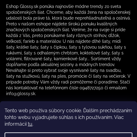
Eshop Glossy.sk ponúka najnovšie módne trendy zo sveta
spoločenských šiat. Chceme, aby každá žena na spoločenskej
udalosti bola práve tá, ktorá bude neprehliadnuteľná a oslnivá.
Preto v našom eshope nájdete širokú ponuku kvalitných
značkových spoločenských šiat. Veríme, že na svoje si príde
každá z Vás, preto ponúkame šaty rôznych strihov, dĺžok,
veľkostí, farieb a materiálov. U nás nájdete dlhé šaty, midi
šaty, krátke šaty, šaty s čipkou, šaty s tylovou sukňou, šaty s
rukávmi, šaty s odhaleným chrbtom, kokteilové šaty, šaty s
volánmi, flitrované šaty, kamienkové šaty... Sortiment vždy
dopĺňame podľa aktuálnej sezóny a módnych trendov.
Neváhajte si preto vybrať svoje vysnívané šaty na svadbu,
šaty na stužkovú, šaty na ples, promócie či šaty na večierok. V
prípade potreby Vám vždy radi pomôžeme či poradíme. Stačí
nás kontaktovať na telefónnom čísle 0948727250 či emailom
info@glossy.sk.
Tento web používa súbory cookie. Ďalším prechádzaním
tohto webu vyjadrujete súhlas s ich používaním. Viac
informácií
tu
.
Kamenná predajňa otváracia doba
CZ