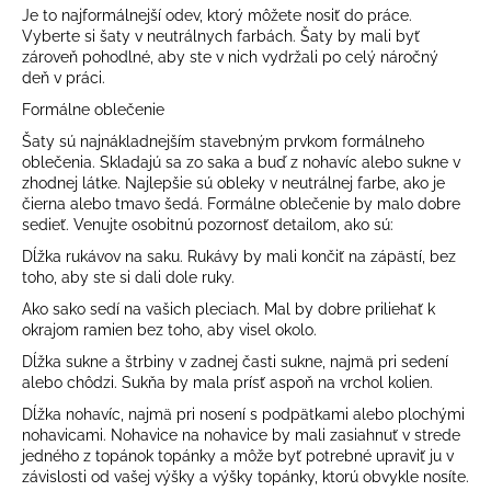
Je to najformálnejší odev, ktorý môžete nosiť do práce.
á
Vyberte si šaty v neutrálnych farbách. Šaty by mali byť
j
zároveň pohodlné, aby ste v nich vydržali po celý náročný
deň v práci.
s
ť
Formálne oblečenie
?
Šaty sú najnákladnejším stavebným prvkom formálneho
oblečenia. Skladajú sa zo saka a buď z nohavíc alebo sukne v
zhodnej látke. Najlepšie sú obleky v neutrálnej farbe, ako je
čierna alebo tmavo šedá. Formálne oblečenie by malo dobre
sedieť. Venujte osobitnú pozornosť detailom, ako sú:
HĽADAŤ
Dĺžka rukávov na saku. Rukávy by mali končiť na zápästí, bez
toho, aby ste si dali dole ruky.
Ako sako sedí na vašich pleciach. Mal by dobre priliehať k
okrajom ramien bez toho, aby visel okolo.
O
Dĺžka sukne a štrbiny v zadnej časti sukne, najmä pri sedení
d
alebo chôdzi. Sukňa by mala prísť aspoň na vrchol kolien.
p
Dĺžka nohavíc, najmä pri nosení s podpätkami alebo plochými
o
nohavicami. Nohavice na nohavice by mali zasiahnuť v strede
r
jedného z topánok topánky a môže byť potrebné upraviť ju v
ú
závislosti od vašej výšky a výšky topánky, ktorú obvykle nosíte.