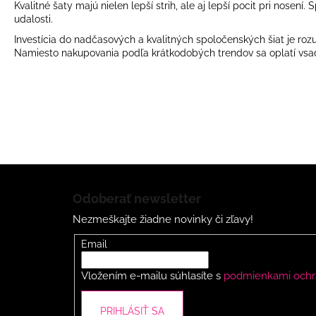
Kvalitné šaty majú nielen lepší strih, ale aj lepší pocit pri nos
udalosti.
Investícia do nadčasových a kvalitných spoločenských šiat je ro
Namiesto nakupovania podľa krátkodobých trendov sa oplatí vsadi
Z
á
Odoberať newsletter
p
Nezmeškajte žiadne novinky či zľavy!
ä
t
Email
i
Vložením e-mailu súhlasíte s
podmienkami ochr
e
PRIHLÁSIŤ SA