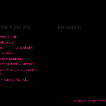
mácie pre vás
Instagram
 objednávka
nakupovať
sti dopravy a platby
 dodania
odné podmienky
osti vrátenia/výmeny
ienky ochrany osobných
ov
krásne zákazníčky
akt
Sledovať na Instagr