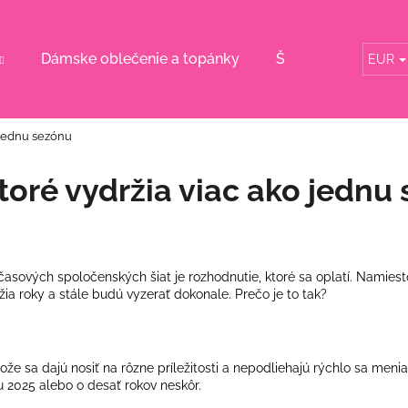
Dámske oblečenie a topánky
Šaty pre svadobn
EUR
Čo potrebujete nájsť?
o jednu sezónu
HĽADAŤ
ktoré vydržia viac ako jednu
Odporúčame
časových spoločenských šiat je rozhodnutie, ktoré sa oplatí. Namies
žia roky a stále budú vyzerať dokonale. Prečo je to tak?
že sa dajú nosiť na rôzne príležitosti a nepodliehajú rýchlo sa men
u 2025 alebo o desať rokov neskôr.
KVETINOVÉ KOŠEĽOVÉ ŠATY S
BORDOVÉ ŠATY