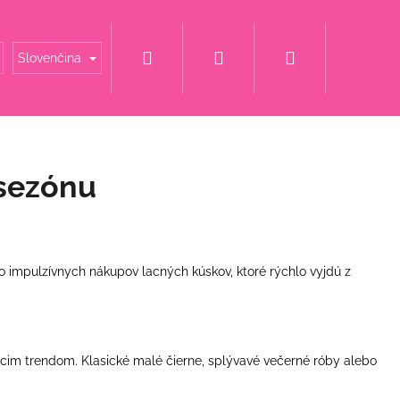
Hľadať
Prihlásenie
Nákupný
é mamy
Šaty za super cenu
Svadobné šaty
Slovenčina
košík
 sezónu
to impulzívnych nákupov lacných kúskov, ktoré rýchlo vyjdú z
iacim trendom. Klasické malé čierne, splývavé večerné róby alebo
 S KAMIENKOVÝM