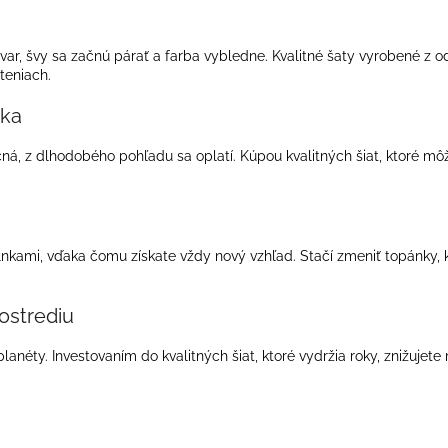
OPASKOM
OPASKOM
€26
€79
Pôvodne:
€36
 tvar, švy sa začnú párať a farba vybledne. Kvalitné šaty vyrobené z 
teniach.
ska
čná, z dlhodobého pohľadu sa oplatí. Kúpou kvalitných šiat, ktoré môž
ami, vďaka čomu získate vždy nový vzhľad. Stačí zmeniť topánky, kabe
ostrediu
lanéty. Investovaním do kvalitných šiat, ktoré vydržia roky, znižuje