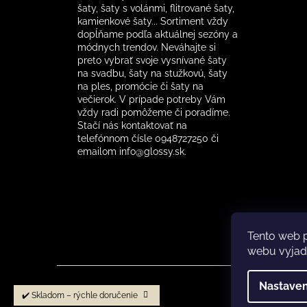
šaty, šaty s volánmi, flitrované šaty,
kamienkové šaty... Sortiment vždy
dopĺňame podľa aktuálnej sezóny a
módnych trendov. Neváhajte si
preto vybrať svoje vysnívané šaty
na svadbu, šaty na stužkovú, šaty
na ples, promócie či šaty na
večierok. V prípade potreby Vám
vždy radi pomôžeme či poradíme.
Stačí nás kontaktovať na
telefónnom čísle 0948727250 či
emailom info@glossy.sk.
Tento web 
webu vyjadr
Co
Nastaven
✔️ Skladom – rýchle doručenie