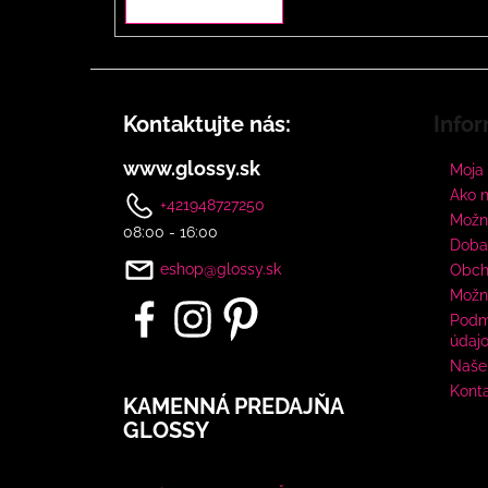
Kontaktujte nás:
Infor
www.glossy.sk
Moja
Ako 
+421948727250
Možno
08:00 - 16:00
Doba
eshop@glossy.sk
Obch
Možn
Podm
údaj
Naše 
Kont
KAMENNÁ PREDAJŇA
GLOSSY