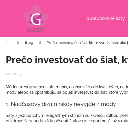
K
Prejsť
na
o
obsah
Späť
Späť
š
Spoločenské šaty
do
do
í
k
obchodu
obchodu
Domov
Blog
Prečo investovať do šiat, ktoré vydržia viac ak
Prečo investovať do šiat, 
14.2.2025
Módne trendy sa neustále menia, no investícia do kvalitných, nad
módy alebo sa opotrebujú, sa oplatí investovať do šiat, ktoré vydr
1. Nadčasový dizajn nikdy nevyjde z módy
Šaty s jednoduchým, elegantným strihom sú skvelou voľbou, preto
puzdrové šaty budú vždy pôsobiť štýlovo a elegantne, či už v rok
CYKLÁMENOVÉ VZOROVANÉ