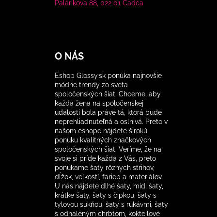
Palárikova 88, 022 01 Čadca
O NÁS
Eshop Glossy.sk ponúka najnovšie
módne trendy zo sveta
spoločenských šiat. Chceme, aby
každá žena na spoločenskej
udalosti bola práve tá, ktorá bude
neprehliadnuteľná a oslnivá. Preto v
našom eshope nájdete širokú
ponuku kvalitných značkových
spoločenských šiat. Veríme, že na
svoje si príde každá z Vás, preto
ponúkame šaty rôznych strihov,
dĺžok, veľkostí, farieb a materiálov.
U nás nájdete dlhé šaty, midi šaty,
krátke šaty, šaty s čipkou, šaty s
tylovou sukňou, šaty s rukávmi, šaty
s odhaleným chrbtom, kokteilové