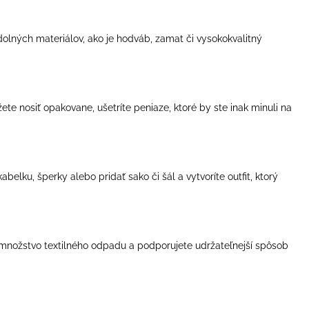
odolných materiálov, ako je hodváb, zamat či vysokokvalitný
ete nosiť opakovane, ušetríte peniaze, ktoré by ste inak minuli na
lku, šperky alebo pridať sako či šál a vytvoríte outfit, ktorý
te množstvo textilného odpadu a podporujete udržateľnejší spôsob