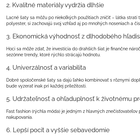
ŠIFÓNOVÉ ŠATY S OPASKOM
2. Kvalitné materiály vydržia dlhšie
€79
Lacné šaty sa môžu po niekoľkých použitiach zničiť – látka stratí
polyester, si zachovajú svoj vzhľad aj po mnohých noseniach a čis
3. Ekonomická výhodnosť z dlhodobého hľadi
Hoci sa môže zdať, že investícia do drahších šiat je finančne náro
sezónne trendy, ktoré rýchlo strácajú hodnotu.
4. Univerzálnosť a variabilita
Dobré spoločenské šaty sa dajú ľahko kombinovať s rôznymi doplnk
bude vyzerať inak pri každej príležitosti.
5. Udržateľnosť a ohľaduplnosť k životnému pr
Fast fashion (rýchla móda) je jedným z hlavných znečisťovateľov p
nakupovania.
6. Lepší pocit a vyššie sebavedomie