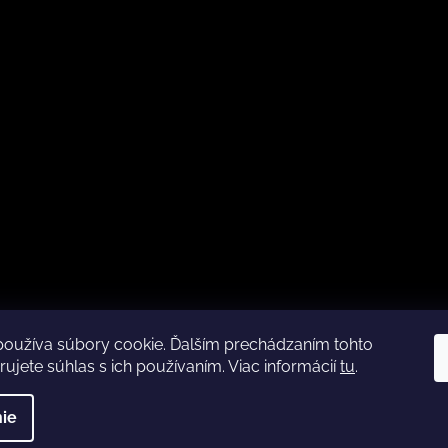
používa súbory cookie. Ďalším prechádzaním tohto
Kamenná predajňa otváracia doba
CZ
ujete súhlas s ich používaním. Viac informácií
tu
.
pyright 2026
Glossy.sk
. Všetky práva vyhradené.
ie