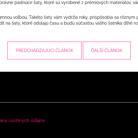
ení. Správne padnúce šaty, ktoré sú vyrobené z prémiových materiálov,
zumnou voľbou. Takéto šaty vám vydržia roky, prispôsobia sa rôznym
ť na šaty, ktoré odolajú času a budú súčasťou vášho šatníka dlhé ro
PREDCHÁDZAJÚCI ČLÁNOK
ĎALŠÍ ČLÁNOK
any osobných údajov