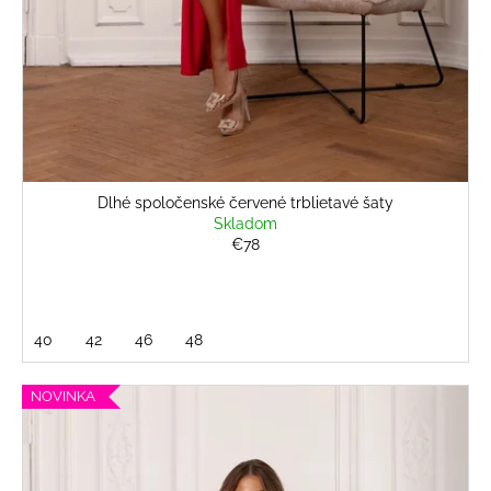
Dlhé spoločenské červené trblietavé šaty
Skladom
€78
40
42
46
48
NOVINKA