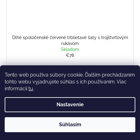
Dlhé spoločenské červené trblietavé šaty s trojštvrťovým
rukávom
Skladom
€78
Tento web používa súbory cookie. Ďalším prechádzaním
tohto webu vyjadrujete súhlas s ich používaním. Viac
38
42
informácií
tu
.
NOVINKA
Nastavenie
Súhlasím
✔️ Skladom – rýchle doručenie