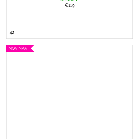
€119
42
NOVINKA