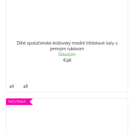
Dlhé spoločenské kráľovsky modré trblietavé šaty s
jemným rukávom
Skladom
€96
46
48
NOVINKA