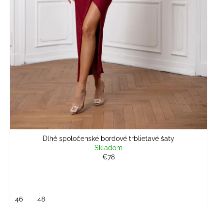
č
v
a
m
e
BÉŽOVÝ
NOHAVICOVÝ
KOMPLET
€69
Dlhé spoločenské bordové trblietavé šaty
Skladom
€78
46
48