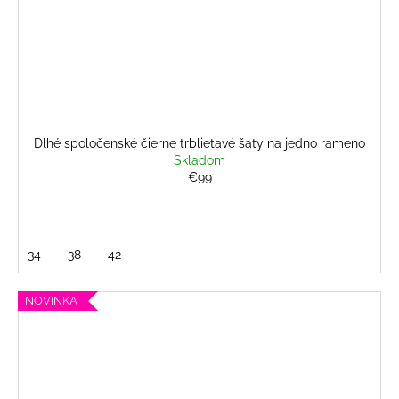
Dlhé spoločenské čierne trblietavé šaty na jedno rameno
Skladom
€99
34
38
42
NOVINKA