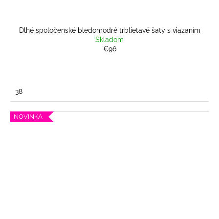
Dlhé spoločenské bledomodré trblietavé šaty s viazaním
Skladom
€96
38
NOVINKA