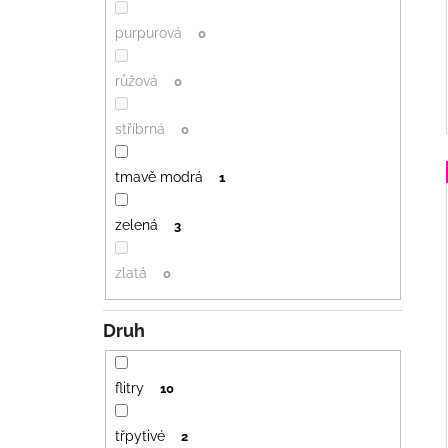
purpurová
0
růžová
0
stříbrná
0
tmavě modrá
1
zelená
3
zlatá
0
Druh
flitry
10
třpytivé
2