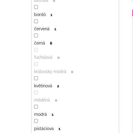
béžová
0
bordó
1
červená
1
černá
8
fuchsiová
0
královsky modrá
0
květinová
2
měděná
0
modrá
1
pistáciova
1