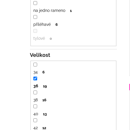
na jedno rameno
1
přiléhavé
6
tylové
0
Velikost
34
6
36
19
38
16
40
13
42
12