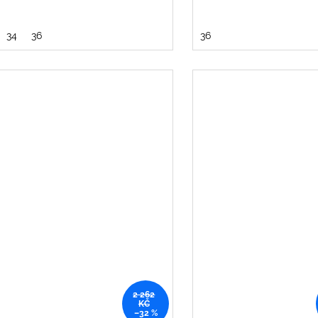
34
36
36
2 262
KČ
–32 %