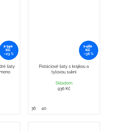
2 340
1 482
KČ
KČ
–23 %
–36 %
dré šaty
Pistáciové šaty s krajkou a
rameno
tylovou sukní
Skladom
936 Kč
36
40