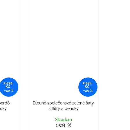
2 574
2 574
KČ
KČ
–40 %
–40 %
bordó
Dlouhé společenské zelené šaty
íčky
s flitry a peříčky
Skladom
1 534 Kč