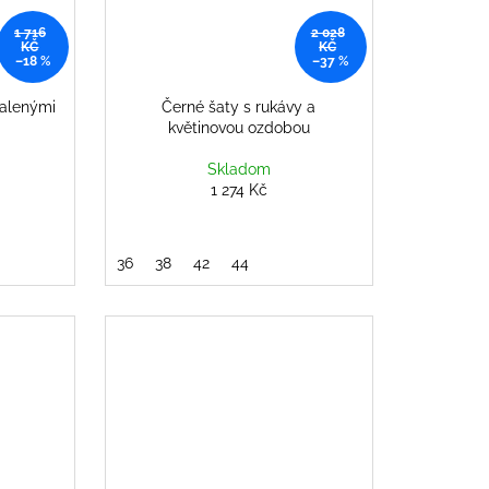
1 716
2 028
KČ
KČ
–18 %
–37 %
halenými
Černé šaty s rukávy a
květinovou ozdobou
Skladom
1 274 Kč
36
38
42
44