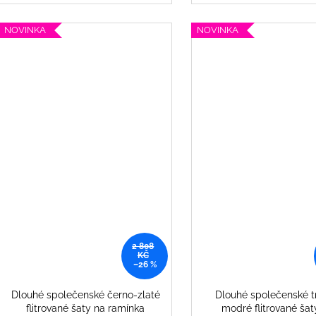
NOVINKA
NOVINKA
2 808
KČ
–26 %
Dlouhé společenské černo-zlaté
Dlouhé společenské 
flitrované šaty na ramínka
modré flitrované šat