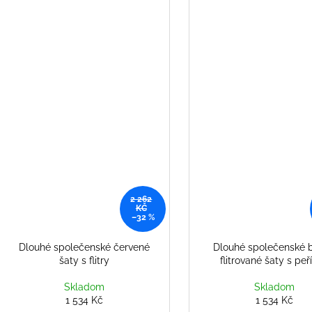
2 262
KČ
–32 %
Dlouhé společenské červené
Dlouhé společenské 
šaty s flitry
flitrované šaty s peř
Skladom
Skladom
1 534 Kč
1 534 Kč