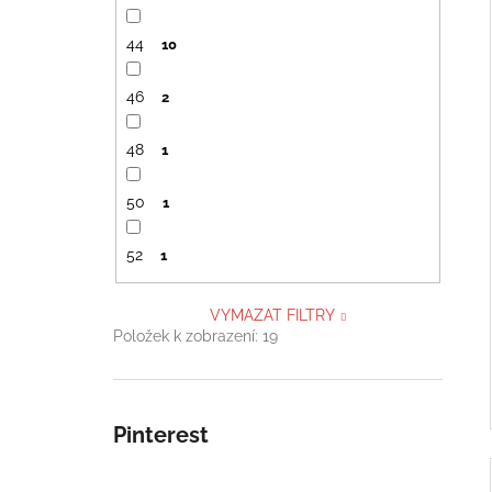
44
10
46
2
48
1
50
1
52
1
VYMAZAT FILTRY
Položek k zobrazení:
19
Pinterest