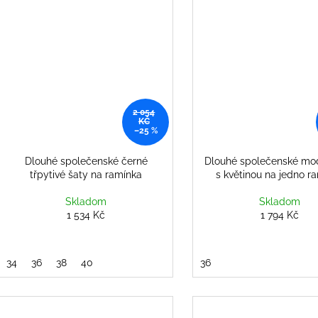
2 054
KČ
–25 %
Dlouhé společenské černé
Dlouhé společenské mo
třpytivé šaty na ramínka
s květinou na jedno 
Skladom
Skladom
1 534 Kč
1 794 Kč
34
36
38
40
36