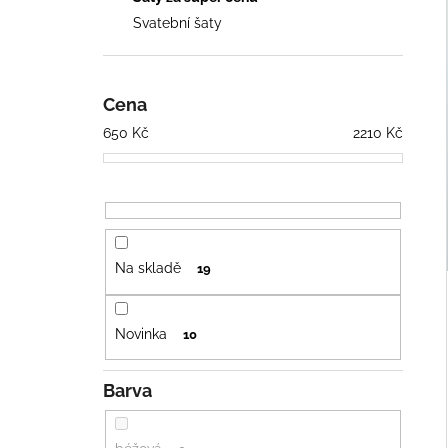
2 028 Kč
n
Svatební šaty
e
l
Cena
650
Kč
2210
Kč
Na skladě
19
Novinka
10
Barva