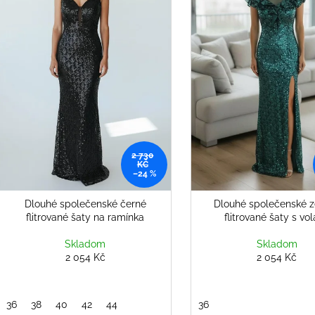
s
2 808 Kč
2 808 Kč
o
p
d
r
u
o
k
d
t
u
ů
k
t
ů
2 730
KČ
–24 %
Dlouhé společenské černé
Dlouhé společenské z
flitrované šaty na ramínka
flitrované šaty s vo
Skladom
Skladom
2 054 Kč
2 054 Kč
36
38
40
42
44
36