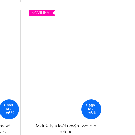
NOVINKA
2 808
1 950
KČ
KČ
–26 %
–26 %
tmavě
Midi šaty s květinovým vzorem
y na
zelené