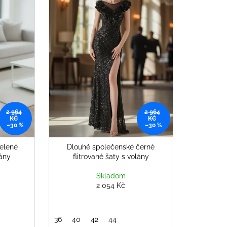
2 964
2 964
KČ
KČ
–30 %
–30 %
elené
Dlouhé společenské černé
lány
flitrované šaty s volány
Skladom
2 054 Kč
36
40
42
44