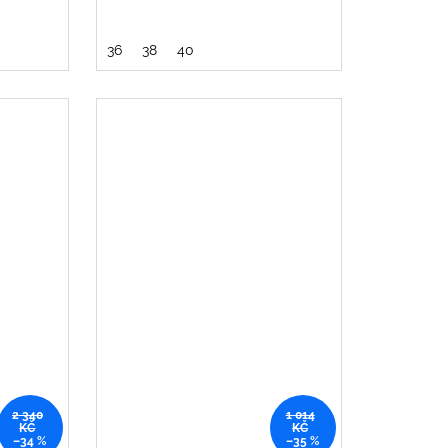
36
38
40
2 340
1 014
KČ
KČ
–34 %
–35 %