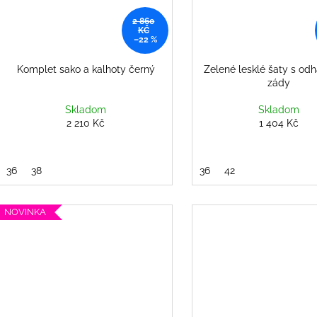
2 860
KČ
–22 %
Komplet sako a kalhoty černý
Zelené lesklé šaty s od
zády
Skladom
Skladom
2 210 Kč
1 404 Kč
36
38
36
42
NOVINKA