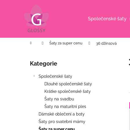
K
Přejít
na
o
obsah
Zpět
Zpět
š
Společenské šaty
do
do
í
k
obchodu
obchodu
Domů
Šaty za super cenu
36 džínsová
P
o
Kategorie
Přeskočit
s
kategorie
t
Společenské šaty
r
Dlouhé společenské šaty
a
Krátke společenské šaty
n
Šaty na svadbu
n
Šaty na maturitní ples
í
í
Dámské oblečení a boty
p
Šaty pro svatební mámy
i
BÍLÉ MIDI ŠATY S PUFF RUKÁVY
a
Šaty za super cenu