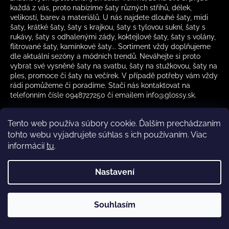
každá z vás, proto nabízíme šaty různých střihů, délek,
velikostí, barev a materiálů. U nás najdete dlouhé šaty, midi
šaty, krátké šaty, šaty s krajkou, šaty s tylovou sukní, šaty s
rukávy, šaty s odhalenými zády, koktejlové šaty, šaty s volány,
flitrované šaty, kamínkové šaty... Sortiment vždy doplňujeme
dle aktuální sezóny a módních trendů. Neváhejte si proto
vybrat své vysněné šaty na svatbu, šaty na stužkovou, šaty na
ples, promoce či šaty na večírek. V případě potřeby vám vždy
rádi pomůžeme či poradíme. Stačí nás kontaktovat na
telefonním čísle 0948727250 či emailem info@glossy.sk.
Tento web používa súbory cookie. Ďalším prechádzaním
tohto webu vyjadrujete súhlas s ich používaním. Viac
informácií
tu
.
Kamenná prodejna otevírací doba
CZ
Nastavení
Vytvořil Shoptet
Souhlasím
Copyright 2026
Glossy.sk
. Všechna práva vyhrazena.
✔️ Skladem – rychlé doručení •