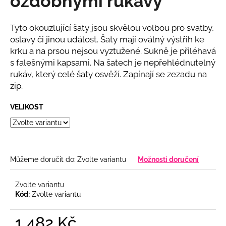
ozdobnými rukávy
č
z
u
5
j
hvězdiček.
Tyto okouzlující šaty jsou skvělou volbou pro svatby,
e
oslavy či jinou událost. Šaty mají oválný výstřih ke
m
krku a na prsou nejsou vyztužené. Sukně je přiléhavá
e
s falešnými kapsami. Na šatech je nepřehlédnutelný
rukáv, který celé šaty osvěží. Zapínají se zezadu na
zip.
DLOUHÉ
SPOLEČENSKÉ
VÍNOVÉ
VELIKOST
LESKLÉ
ŠATY
S
PADLÝMI
RAMENY
Můžeme doručit do:
Zvolte variantu
Možnosti doručení
2
340
Kč
Zvolte variantu
Kód:
Zvolte variantu
1 482 Kč