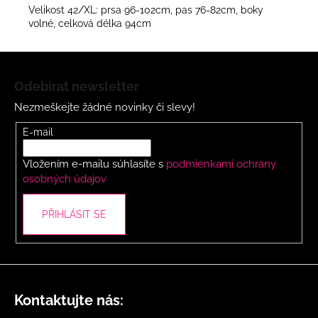
Velikost 42/XL: prsa 96-102cm, pas 76-82cm, boky
volné, celková délka 94cm
Z
á
Odebírat newsletter
p
Nezmeškejte žádné novinky či slevy!
a
t
E-mail
í
Vložením e-mailu súhlasíte s
podmienkami ochrany
osobných údajov
PŘIHLÁSIT SE
Kontaktujte nás: