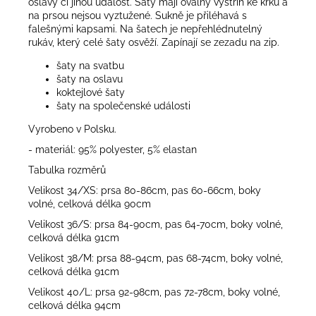
oslavy či jinou událost. Šaty mají oválný výstřih ke krku a
na prsou nejsou vyztužené. Sukně je přiléhavá s
falešnými kapsami. Na šatech je nepřehlédnutelný
rukáv, který celé šaty osvěží. Zapínají se zezadu na zip.
šaty na svatbu
šaty na oslavu
koktejlové šaty
šaty na společenské události
Vyrobeno v Polsku.
- materiál: 95% polyester, 5% elastan
Tabulka rozměrů
Velikost 34/XS: prsa 80-86cm, pas 60-66cm, boky
volné, celková délka 90cm
Velikost 36/S: prsa 84-90cm, pas 64-70cm, boky volné,
celková délka 91cm
Velikost 38/M: prsa 88-94cm, pas 68-74cm, boky volné,
celková délka 91cm
Velikost 40/L: prsa 92-98cm, pas 72-78cm, boky volné,
celková délka 94cm