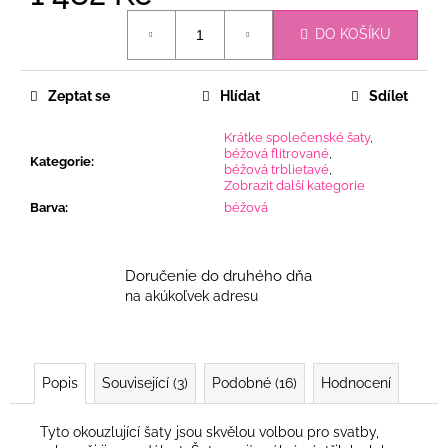
Měrná
DO KOŠÍKU
cena:
Zeptat se
Hlídat
Sdílet
Krátke společenské šaty
,
béžová flitrované
,
Kategorie
:
béžová trblietavé
,
Zobrazit další kategorie
Barva
:
béžová
Doručenie do druhého dňa
na akúkoľvek adresu
Popis
Související (3)
Podobné (16)
Hodnocení
Tyto okouzlující šaty jsou skvělou volbou pro svatby,