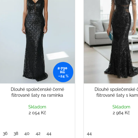
s
PÁSKEM
PÁSKEM
o
p
676 Kč
2 054 Kč
d
Původně:
936 Kč
r
u
o
k
d
t
u
ů
k
t
ů
2 730
KČ
–24 %
Dlouhé společenské černé
Dlouhé společenské 
flitrované šaty na ramínka
flitrované šaty s ka
Skladom
Skladom
2 054 Kč
2 964 Kč
36
38
40
42
44
44