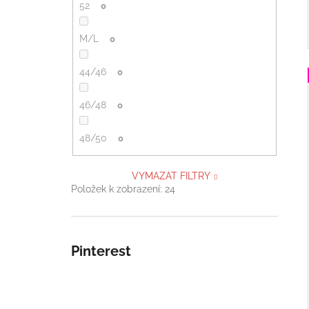
52
0
M/L
0
44/46
0
46/48
0
48/50
0
VYMAZAT FILTRY
Položek k zobrazení:
24
Pinterest