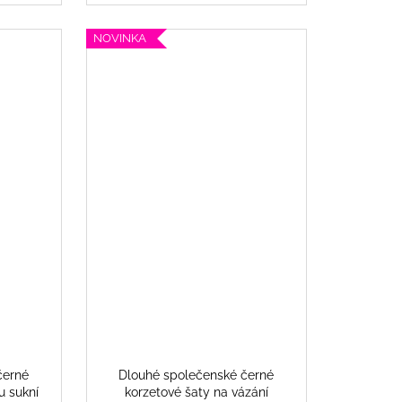
NOVINKA
černé
Dlouhé společenské černé
u sukní
korzetové šaty na vázání