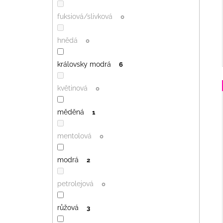
fuksiová/slivková
0
hnědá
0
královsky modrá
6
květinová
0
měděná
1
mentolová
0
modrá
2
petrolejová
0
růžová
3