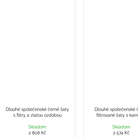
Dlouhé společenské černé šaty
Dlouhé společenské 
s flitry a zlatou ozdobou
flitrované šaty s ka
Skladom
Skladom
2 808 Kč
2 574 Kč