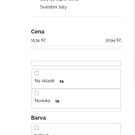
ŠIFONOVÉ ŠATY S PÁSKEM
n
Svatební šaty
2 054 Kč
e
l
Cena
1534
Kč
3094
Kč
Na skladě
24
Novinka
19
Barva