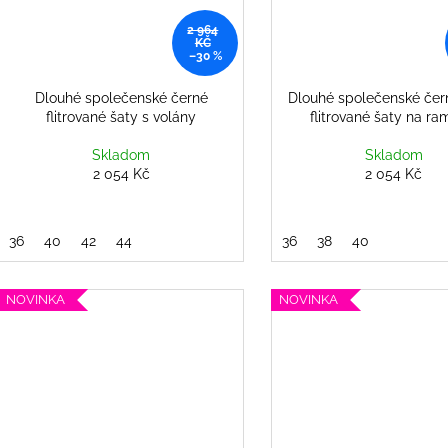
2 964
KČ
–30 %
Dlouhé společenské černé
Dlouhé společenské čer
flitrované šaty s volány
flitrované šaty na ra
Skladom
Skladom
2 054 Kč
2 054 Kč
36
40
42
44
36
38
40
NOVINKA
NOVINKA