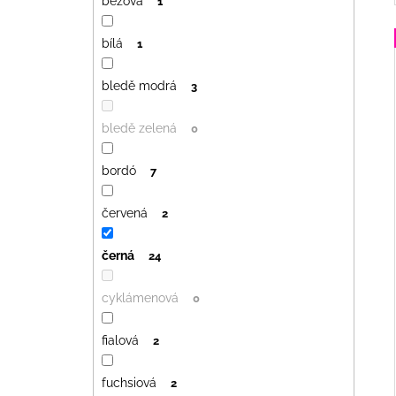
béžová
1
bílá
1
bledě modrá
3
bledě zelená
0
bordó
7
červená
2
černá
24
cyklámenová
0
fialová
2
fuchsiová
2