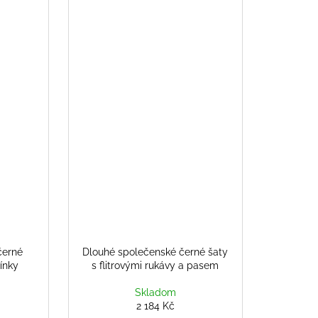
černé
Dlouhé společenské černé šaty
mínky
s flitrovými rukávy a pasem
Skladom
2 184 Kč