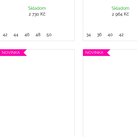
Skladom
Skladom
2 730 Kč
2 964 Kč
42
44
46
48
50
34
36
40
42
NOVINKA
NOVINKA