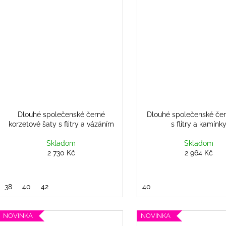
Dlouhé společenské černé
Dlouhé společenské čer
korzetové šaty s flitry a vázáním
s flitry a kamínk
Skladom
Skladom
2 730 Kč
2 964 Kč
38
40
42
40
NOVINKA
NOVINKA