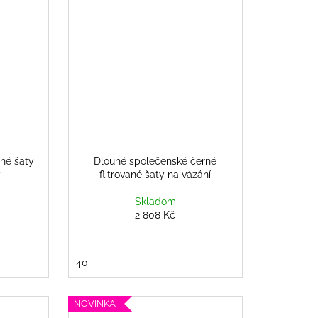
né šaty
Dlouhé společenské černé
y
flitrované šaty na vázání
Skladom
2 808 Kč
40
NOVINKA