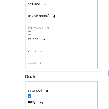
stříbrná
2
tmavě modrá
4
tyrkysová
0
zelená
14
zlatá
6
žlutá
0
Druh
saténové
2
flitry
24