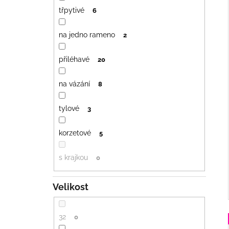
třpytivé
6
na jedno rameno
2
přiléhavé
20
na vázání
8
tylové
3
korzetové
5
s krajkou
0
Velikost
32
0