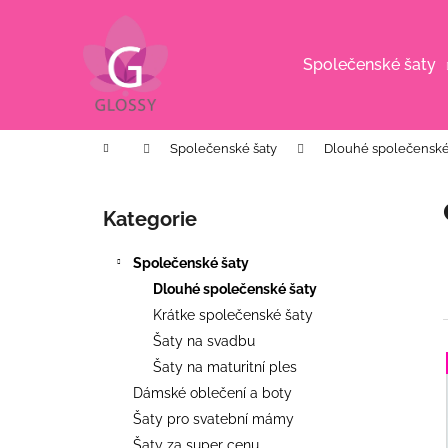
K
Přejít
na
o
obsah
Zpět
Zpět
š
Společenské šaty
do
do
í
k
obchodu
obchodu
Domů
Společenské šaty
Dlouhé společenské
P
o
Kategorie
Přeskočit
s
kategorie
t
Společenské šaty
r
Dlouhé společenské šaty
a
Krátke společenské šaty
n
Šaty na svadbu
n
Šaty na maturitní ples
í
í
Dámské oblečení a boty
p
Šaty pro svatební mámy
i
CYKLÁMENOVÉ VZOROVANÉ
a
Šaty za super cenu