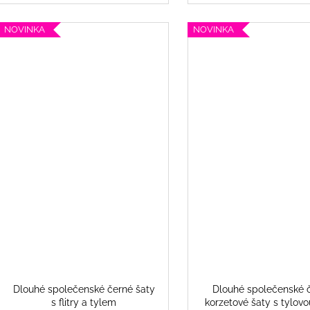
NOVINKA
NOVINKA
Dlouhé společenské černé šaty
Dlouhé společenské 
s flitry a tylem
korzetové šaty s tylovo