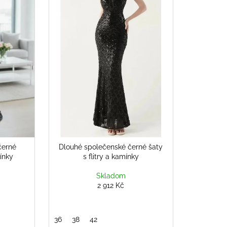
černé
Dlouhé společenské černé šaty
mínky
s flitry a kamínky
Skladom
2 912 Kč
36
38
42