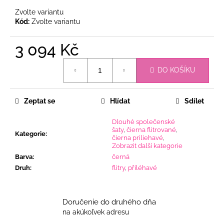
Zvolte variantu
Kód:
Zvolte variantu
3 094 Kč
Měrná
DO KOŠÍKU
cena:
Zeptat se
Hlídat
Sdílet
Dlouhé společenské
šaty
,
čierna flitrované
,
Kategorie
:
čierna priliehavé
,
Zobrazit další kategorie
Barva
:
černá
Druh
:
flitry
,
přiléhavé
Doručenie do druhého dňa
na akúkoľvek adresu