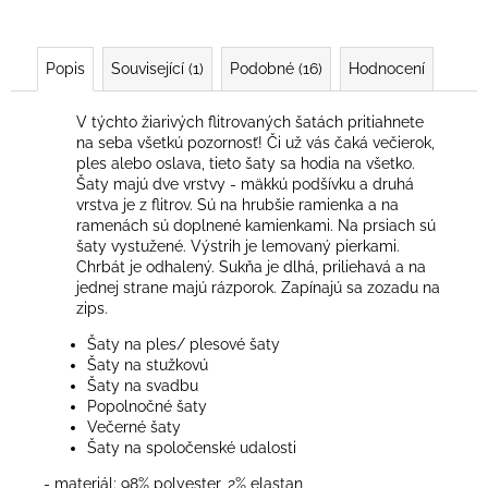
Popis
Související (1)
Podobné (16)
Hodnocení
V týchto žiarivých flitrovaných šatách pritiahnete
na seba všetkú pozornosť! Či už vás čaká večierok,
ples alebo oslava, tieto šaty sa hodia na všetko.
Šaty majú dve vrstvy - mäkkú podšívku a druhá
vrstva je z flitrov. Sú na hrubšie ramienka a na
ramenách sú doplnené kamienkami. Na prsiach sú
šaty vystužené. Výstrih je lemovaný pierkami.
Chrbát je odhalený. Sukňa je dlhá, priliehavá a na
jednej strane majú rázporok. Zapínajú sa zozadu na
zips.
Šaty na ples/ plesové šaty
Šaty na stužkovú
Šaty na svadbu
Popolnočné šaty
Večerné šaty
Šaty na spoločenské udalosti
- materiál: 98% polyester, 2% elastan