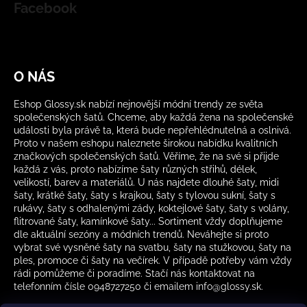
Facebook
O NÁS
Eshop Glossy.sk nabízí nejnovější módní trendy ze světa
společenských šatů. Chceme, aby každá žena na společenské
události byla právě ta, která bude nepřehlédnutelná a oslnivá.
Proto v našem eshopu naleznete širokou nabídku kvalitních
značkových společenských šatů. Věříme, že na své si přijde
každá z vás, proto nabízíme šaty různých střihů, délek,
velikostí, barev a materiálů. U nás najdete dlouhé šaty, midi
šaty, krátké šaty, šaty s krajkou, šaty s tylovou sukní, šaty s
rukávy, šaty s odhalenými zády, koktejlové šaty, šaty s volány,
flitrované šaty, kamínkové šaty... Sortiment vždy doplňujeme
dle aktuální sezóny a módních trendů. Neváhejte si proto
vybrat své vysněné šaty na svatbu, šaty na stužkovou, šaty na
ples, promoce či šaty na večírek. V případě potřeby vám vždy
rádi pomůžeme či poradíme. Stačí nás kontaktovat na
telefonním čísle 0948727250 či emailem info@glossy.sk.