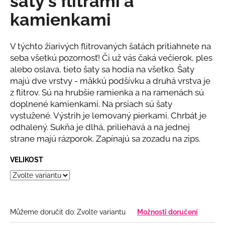
šaty s flitrami a
č
z
u
kamienkami
5
j
hvězdiček.
e
m
V týchto žiarivých flitrovaných šatách pritiahnete na
e
seba všetkú pozornosť! Či už vás čaká večierok, ples
alebo oslava, tieto šaty sa hodia na všetko. Šaty
majú dve vrstvy - mäkkú podšívku a druhá vrstva je
BÉŽOVÝ
z flitrov. Sú na hrubšie ramienka a na ramenách sú
KOMPLET
S
doplnené kamienkami. Na prsiach sú šaty
KVĚTINOU
vystužené. Výstrih je lemovaný pierkami. Chrbát je
2
odhalený. Sukňa je dlhá, priliehavá a na jednej
808
strane majú rázporok. Zapínajú sa zozadu na zips.
Kč
VELIKOST
Můžeme doručit do:
Zvolte variantu
Možnosti doručení