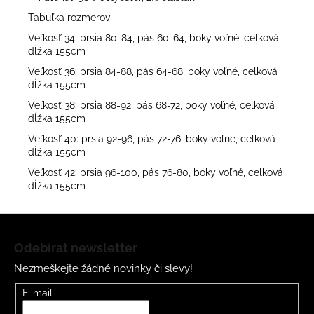
Tabuľka rozmerov
Veľkosť 34: prsia 80-84, pás 60-64, boky voľné, celková
dĺžka 155cm
Veľkosť 36: prsia 84-88, pás 64-68, boky voľné, celková
dĺžka 155cm
Veľkosť 38: prsia 88-92, pás 68-72, boky voľné, celková
dĺžka 155cm
Veľkosť 40: prsia 92-96, pás 72-76, boky voľné, celková
dĺžka 155cm
Veľkosť 42: prsia 96-100, pás 76-80, boky voľné, celková
dĺžka 155cm
Z
á
Odebírat newsletter
p
Nezmeškejte žádné novinky či slevy!
a
t
E-mail
í