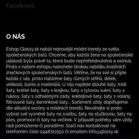
Facebook
O NÁS
Eshop Glossy.sk nabízí nejnovější módní trendy ze světa
společenských šatů. Chceme, aby každá žena na společenské
události byla právě ta, která bude nepřehlédnutelná a oslnivá.
Proto v našem eshopu naleznete širokou nabídku kvalitních
značkových společenských šatů. Věříme, že na své si přijde
každá z vás, proto nabízíme šaty různých střihů, délek,
velikostí, barev a materiálů. U nás najdete dlouhé šaty, midi
šaty, krátké šaty, šaty s krajkou, šaty s tylovou sukní, šaty s
rukávy, šaty s odhalenými zády, koktejlové šaty, šaty s volány,
flitrované šaty, kamínkové šaty... Sortiment vždy doplňujeme
dle aktuální sezóny a módních trendů. Neváhejte si proto
vybrat své vysněné šaty na svatbu, šaty na stužkovou, šaty na
ples, promoce či šaty na večírek. V případě potřeby vám vždy
rádi pomůžeme či poradíme. Stačí nás kontaktovat na
telefonním čísle 0948727250 či emailem info@glossy.sk.