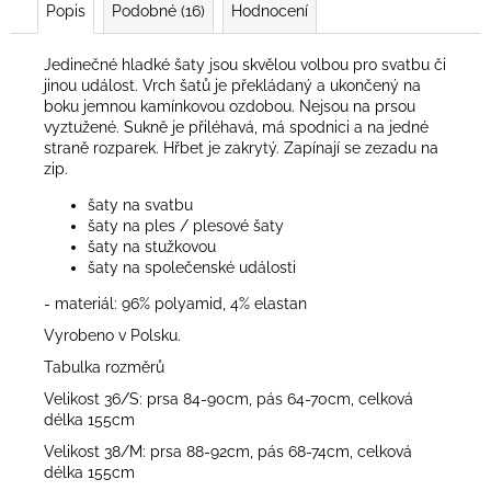
Popis
Podobné (16)
Hodnocení
Jedinečné hladké šaty jsou skvělou volbou pro svatbu či
jinou událost. Vrch šatů je překládaný a ukončený na
boku jemnou kamínkovou ozdobou. Nejsou na prsou
vyztužené. Sukně je přiléhavá, má spodnici a na jedné
straně rozparek. Hřbet je zakrytý. Zapínají se zezadu na
zip.
šaty na svatbu
šaty na ples / plesové šaty
šaty na stužkovou
šaty na společenské události
- materiál: 96% polyamid, 4% elastan
Vyrobeno v Polsku.
Tabulka rozměrů
Velikost 36/S: prsa 84-90cm, pás 64-70cm, celková
délka 155cm
Velikost 38/M: prsa 88-92cm, pás 68-74cm, celková
délka 155cm