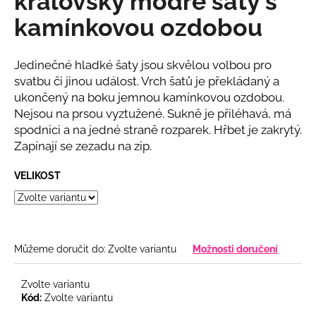
královsky modré šaty s
č
z
u
kamínkovou ozdobou
5
j
hvězdiček.
e
m
Jedinečné hladké šaty jsou skvělou volbou pro
e
svatbu či jinou událost. Vrch šatů je překládaný a
ukončený na boku jemnou kamínkovou ozdobou.
Nejsou na prsou vyztužené. Sukně je přiléhavá, má
RŮŽOVÝ
spodnici a na jedné straně rozparek. Hřbet je zakrytý.
KOMPLET
S
Zapínají se zezadu na zip.
KVĚTINOU
2
VELIKOST
808
Kč
Můžeme doručit do:
Zvolte variantu
Možnosti doručení
Zvolte variantu
Kód:
Zvolte variantu