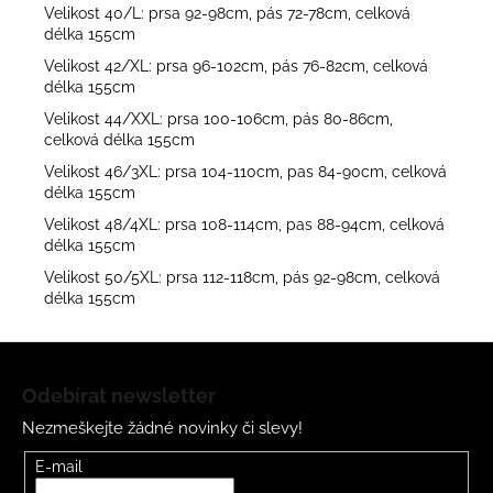
Velikost 40/L: prsa 92-98cm, pás 72-78cm, celková
délka 155cm
Velikost 42/XL: prsa 96-102cm, pás 76-82cm, celková
délka 155cm
Velikost 44/XXL: prsa 100-106cm, pás 80-86cm,
celková délka 155cm
Velikost 46/3XL: prsa 104-110cm, pas 84-90cm, celková
délka 155cm
Velikost 48/4XL: prsa 108-114cm, pas 88-94cm, celková
délka 155cm
Velikost 50/5XL: prsa 112-118cm, pás 92-98cm, celková
délka 155cm
Z
á
Odebírat newsletter
p
Nezmeškejte žádné novinky či slevy!
a
t
E-mail