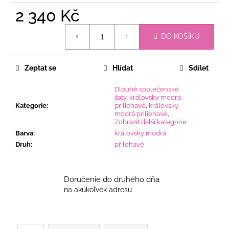
2 340 Kč
Měrná
DO KOŠÍKU
cena:
Zeptat se
Hlídat
Sdílet
Dlouhé společenské
šaty
,
kráľovsky modrá
Kategorie
:
priliehavé
,
kráľovsky
modrá priliehavé
,
Zobrazit další kategorie
Barva
:
královsky modrá
Druh
:
přiléhavé
Doručenie do druhého dňa
na akúkoľvek adresu