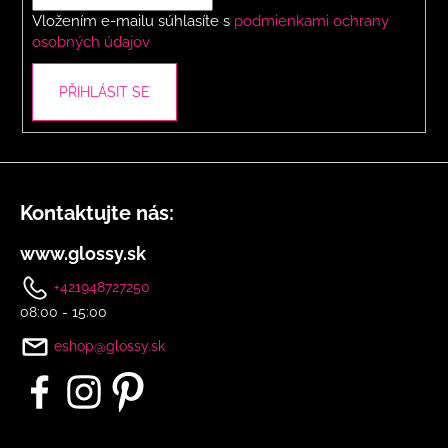
í
Vložením e-mailu súhlasíte s
podmienkami ochrany
osobných údajov
PŘIHLÁSIT SE
Kontaktujte nás:
www.glossy.sk
+421948727250
08:00 - 15:00
eshop@glossy.sk