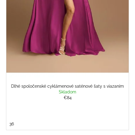
č
v
a
m
e
BÉŽOVÝ
KOMPLET
S
KVETINOU
€108
Dlhé spoločenské cyklámenové saténové šaty s viazaním
Skladom
€84
36