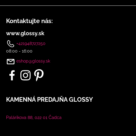
u
Kontaktujte nás:
www.glossy.sk
+421948727250
08:00 - 16:00
eshop@glossy.sk
KAMENNÁ PREDAJŇA GLOSSY
Palárikova 88, 022 01 Čadca