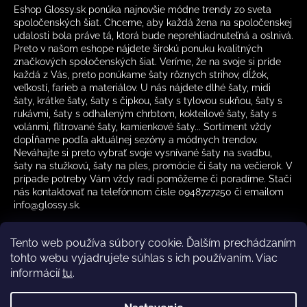
Eshop Glossy.sk ponúka najnovšie módne trendy zo sveta
spoločenských šiat. Chceme, aby každá žena na spoločenskej
udalosti bola práve tá, ktorá bude neprehliadnuteľná a oslnivá.
Preto v našom eshope nájdete širokú ponuku kvalitných
značkových spoločenských šiat. Veríme, že na svoje si príde
každá z Vás, preto ponúkame šaty rôznych strihov, dĺžok,
veľkostí, farieb a materiálov. U nás nájdete dlhé šaty, midi
šaty, krátke šaty, šaty s čipkou, šaty s tylovou sukňou, šaty s
rukávmi, šaty s odhaleným chrbtom, kokteilové šaty, šaty s
volánmi, flitrované šaty, kamienkové šaty... Sortiment vždy
dopĺňame podľa aktuálnej sezóny a módnych trendov.
Neváhajte si preto vybrať svoje vysnívané šaty na svadbu,
šaty na stužkovú, šaty na ples, promócie či šaty na večierok. V
prípade potreby Vám vždy radi pomôžeme či poradíme. Stačí
nás kontaktovať na telefónnom čísle 0948727250 či emailom
info@glossy.sk.
Tento web používa súbory cookie. Ďalším prechádzaním
tohto webu vyjadrujete súhlas s ich používaním. Viac
informácií
tu
.
Kamenná predajňa otváracia doba
CZ