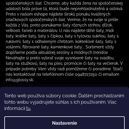
spoločenských šiat. Chceme, aby každá žena na spoločenskej
udalosti bola práve tá, ktorá bude neprehliadnuteľná a oslnivá.
Preto v našom eshope nájdete širokú ponuku kvalitných
značkových spoločenských šiat. Veríme, že na svoje si príde
každá z Vás, preto ponúkame šaty rôznych strihov, dĺžok,
veľkostí, farieb a materiálov. U nás nájdete dlhé šaty, midi
šaty, krátke šaty, šaty s čipkou, šaty s tylovou sukňou, šaty s
rukávmi, šaty s odhaleným chrbtom, kokteilové šaty, šaty s
volánmi, flitrované šaty, kamienkové šaty... Sortiment vždy
dopĺňame podľa aktuálnej sezóny a módnych trendov.
Neváhajte si preto vybrať svoje vysnívané šaty na svadbu,
šaty na stužkovú, šaty na ples, promócie či šaty na večierok. V
prípade potreby Vám vždy radi pomôžeme či poradíme. Stačí
nás kontaktovať na telefónnom čísle 0948727250 či emailom
info@glossy.sk.
Tento web používa súbory cookie. Ďalším prechádzaním
tohto webu vyjadrujete súhlas s ich používaním. Viac
informácií
tu
.
Kamenná predajňa otváracia doba
CZ
Nastavenie