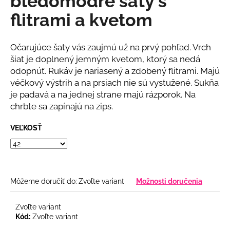
bledomodré šaty s
č
z
a
flitrami a kvetom
5
m
hviezdičiek.
e
Očarujúce šaty vás zaujmú už na prvý pohľad. Vrch
šiat je doplnený jemným kvetom, ktorý sa nedá
RUŽOVÝ
odopnúť. Rukáv je nariasený a zdobený flitrami. Majú
KOMPLET
véčkový výstrih a na prsiach nie sú vystužené. Sukňa
S
KVETINOU
je padavá a na jednej strane majú rázporok. Na
€108
chrbte sa zapínajú na zips.
VEĽKOSŤ
Môžeme doručiť do:
Zvoľte variant
Možnosti doručenia
Zvoľte variant
Kód:
Zvoľte variant