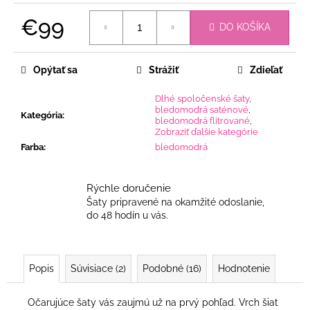
€99
DO KOŠÍKA
Jednotková
cena:
Opýtať sa
Strážiť
Zdieľať
Dlhé spoločenské šaty
,
bledomodrá saténové
,
Kategória
:
bledomodrá flitrované
,
Zobraziť ďalšie kategórie
Farba
:
bledomodrá
Rýchle doručenie
Šaty pripravené na okamžité odoslanie,
do 48 hodín u vás.
Popis
Súvisiace (2)
Podobné (16)
Hodnotenie
Očarujúce šaty vás zaujmú už na prvý pohľad. Vrch šiat