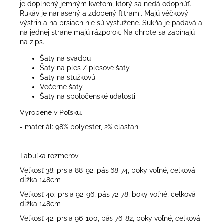
je doplnený jemným kvetom, ktorý sa nedá odopnúť.
Rukáv je nariasený a zdobený flitrami. Majú véčkový
výstrih a na prsiach nie sú vystužené. Sukňa je padavá a
na jednej strane majú rázporok. Na chrbte sa zapínajú
na zips.
Šaty na svadbu
Šaty na ples / plesové šaty
Šaty na stužkovú
Večerné šaty
Šaty na spoločenské udalosti
Vyrobené v Poľsku.
- materiál: 98% polyester, 2% elastan
Tabuľka rozmerov
Veľkosť 38: prsia 88-92, pás 68-74, boky voľné, celková
dĺžka 148cm
Veľkosť 40: prsia 92-96, pás 72-78, boky voľné, celková
dĺžka 148cm
Veľkosť 42: prsia 96-100, pás 76-82, boky voľné, celková