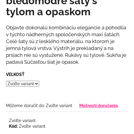
bledomodré šaty s
č
z
a
tylom a opaskom
5
m
hviezdičiek.
e
Objavte dokonalú kombináciu elegancie a pohodlia
v týchto nádherných spoločenských maxi šatách.
BÉŽOVÝ
Celé šaty sú z lesklého materiálu, na ktorom je
KOMPLET
jemná tylová vrstva. Výstrih je prekladaný a na
S
KVETINOU
prsiach nie sú vystužené. Rukávy sú tylové. Sukňa je
€108
padavá Súčasťou šiat je opasok.
VEĽKOSŤ
Môžeme doručiť do:
Zvoľte variant
Možnosti doručenia
Zvoľte variant
Kód:
Zvoľte variant