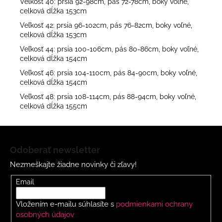
Veľkosť 40: prsia 92-98cm, pás 72-78cm, boky voľné,
celková dĺžka 153cm
Veľkosť 42: prsia 96-102cm, pás 76-82cm, boky voľné,
celková dĺžka 153cm
Veľkosť 44: prsia 100-106cm, pás 80-86cm, boky voľné,
celková dĺžka 154cm
Veľkosť 46: prsia 104-110cm, pás 84-90cm, boky voľné,
celková dĺžka 154cm
Veľkosť 48: prsia 108-114cm, pás 88-94cm, boky voľné,
celková dĺžka 155cm
Z
á
Odoberať newsletter
p
Nezmeškajte žiadne novinky či zľavy!
ä
t
Email
i
Vložením e-mailu súhlasíte s
podmienkami ochrany
e
osobných údajov