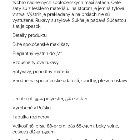
týchto nádherných spoločenských maxi šatách. Celé
šaty sú z lesklého materiálu, na ktorom je jemná tylová
vrstva. Výstrih je prekladaný a na prsiach nie sú
vystužené. Rukávy sú tylové. Sukňa je padavá Súčasťou
šiat je opasok.
Detaily produktu:
Dlhé spoločenské maxi šaty
Elegantný výstrih do „V“
Vzdušné tylové rukávy
Splývavý, pohodlný materiál
Vhodné na spoločenské udalosti, svadby, plesy a oslavy
- materiál: 95% polyester, 5% elastan
Vyrobené v Poľsku.
Tabuľka rozmerov
Veľkosť 38: prsia 88-94cm, pás 68-74cm, boky voľné,
celková dĺžka 152cm