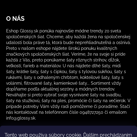
O NÁS
Eshop Glossy.sk ponúka najnovšie módne trendy zo sveta
spoločenských šiat. Chceme, aby každá žena na spoločenskej
udalosti bola práve tá, ktorá bude neprehliadnuteľná a oslnivá.
Preto v našom eshope nájdete širokú ponuku kvalitných
značkových spoločenských šiat. Veríme, že na svoje si príde
každá z Vás, preto ponúkame šaty rôznych strihov, dĺžok,
veľkostí, farieb a materiálov. U nás nájdete dlhé šaty, midi
šaty, krátke šaty, šaty s čipkou, šaty s tylovou sukňou, šaty s
rukávmi, šaty s odhaleným chrbtom, kokteilové šaty, šaty s
volánmi, flitrované šaty, kamienkové šaty... Sortiment vždy
dopĺňame podľa aktuálnej sezóny a módnych trendov.
Neváhajte si preto vybrať svoje vysnívané šaty na svadbu,
šaty na stužkovú, šaty na ples, promócie či šaty na večierok. V
prípade potreby Vám vždy radi pomôžeme či poradíme. Stačí
nás kontaktovať na telefónnom čísle 0948727250 či emailom
info@glossy.sk.
Tento web používa súbory cookie. Ďalším prechádzaním