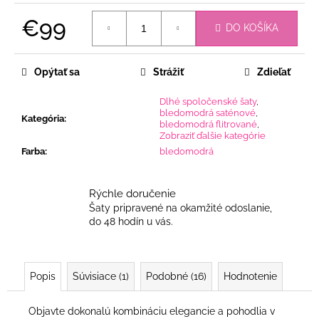
€99
DO KOŠÍKA
Jednotková
cena:
Opýtať sa
Strážiť
Zdieľať
Dlhé spoločenské šaty
,
bledomodrá saténové
,
Kategória
:
bledomodrá flitrované
,
Zobraziť ďalšie kategórie
Farba
:
bledomodrá
Rýchle doručenie
Šaty pripravené na okamžité odoslanie,
do 48 hodín u vás.
Popis
Súvisiace (1)
Podobné (16)
Hodnotenie
Objavte dokonalú kombináciu elegancie a pohodlia v