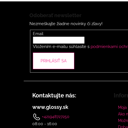
Z
á
Odoberať newsletter
p
Nezmeškajte žiadne novinky či zľavy!
ä
t
Email
i
Vložením e-mailu súhlasíte s
podmienkami ochr
e
PRIHLÁSIŤ SA
Kontaktujte nás:
Infor
www.glossy.sk
Moja
Ako 
+421948727250
Možno
08:00 - 16:00
Doba