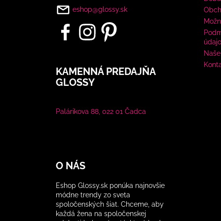
eshop@glossy.sk
Obch
Možn
Podm
údaj
Naše 
Kont
KAMENNÁ PREDAJŇA
GLOSSY
Palárikova 88, 022 01 Čadca
O NÁS
Eshop Glossy.sk ponúka najnovšie
módne trendy zo sveta
spoločenských šiat. Chceme, aby
každá žena na spoločenskej