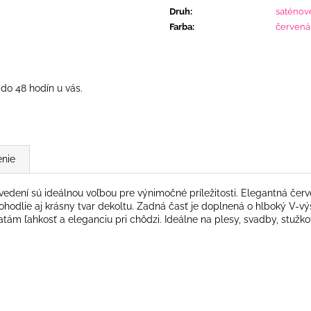
Druh
:
saténov
Farba
:
červená
do 48 hodín u vás.
nie
ení sú ideálnou voľbou pre výnimočné príležitosti. Elegantná červen
ohodlie aj krásny tvar dekoltu.
Zadná časť je doplnená o hlboký V-výs
tám ľahkosť a eleganciu pri chôdzi. Ideálne na plesy, svadby, stužko