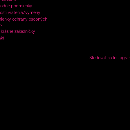
odné podmienky
osti vrátenia/výmeny
ienky ochrany osobných
ov
krásne zákazníčky
akt
Sledovať na Instagr