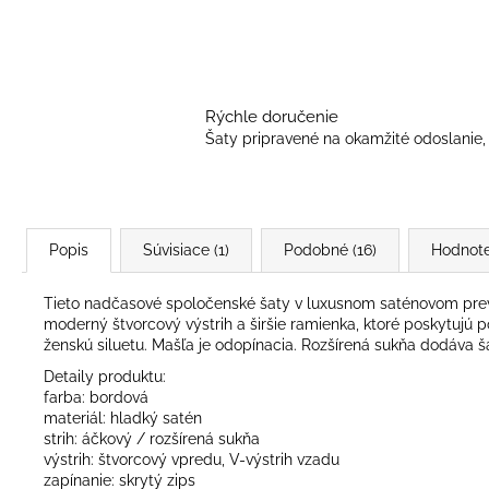
Rýchle doručenie
Šaty pripravené na okamžité odoslanie, 
Popis
Súvisiace (1)
Podobné (16)
Hodnote
Tieto nadčasové spoločenské šaty v luxusnom saténovom preved
moderný štvorcový výstrih a širšie ramienka, ktoré poskytujú p
ženskú siluetu. Mašľa je odopínacia. Rozšírená sukňa dodáva ša
Detaily produktu:
farba: bordová
materiál: hladký satén
strih: áčkový / rozšírená sukňa
výstrih: štvorcový vpredu, V-výstrih vzadu
zapínanie: skrytý zips