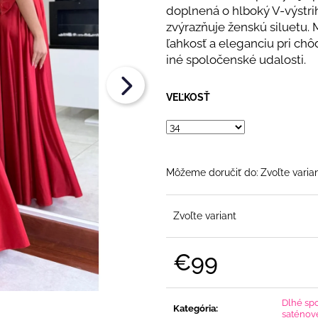
€108
€108
doplnená o hlboký V-výstri
zvýrazňuje ženskú siluetu.
ľahkosť a eleganciu pri chôd
iné spoločenské udalosti.
VEĽKOSŤ
Môžeme doručiť do:
Zvoľte varia
Zvoľte variant
€99
Jednotková
cena:
Dlhé sp
Kategória
:
saténov