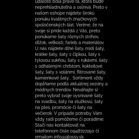
udalosti bola práve tá, ktorá bude
neprehliadnuteľná a oslnivá. Preto v
našom eshope nájdete širokú
ponuku kvalitných značkových
spoločenských šiat. Veríme, že na
svoje si príde každá z Vás, preto
ponúkame šaty rôznych strihov,
dĺžok, veľkostí, farieb a materiálov.
U nás nájdete dlhé šaty, midi šaty,
krátke šaty, šaty s čipkou, šaty s
tylovou sukňou, šaty s rukávmi, šaty
s odhaleným chrbtom, kokteilové
šaty, šaty s volánmi, flitrované šaty,
kamienkové šaty... Sortiment vždy
dopĺňame podľa aktuálnej sezóny a
módnych trendov. Neváhajte si
preto vybrať svoje vysnívané šaty
na svadbu, šaty na stužkovú, šaty
na ples, promócie či šaty na
večierok. V prípade potreby Vám
vždy radi pomôžeme či poradíme.
Stačí nás kontaktovať na
telefónnom čísle 0948727250 či
emailom info@glossy.sk.