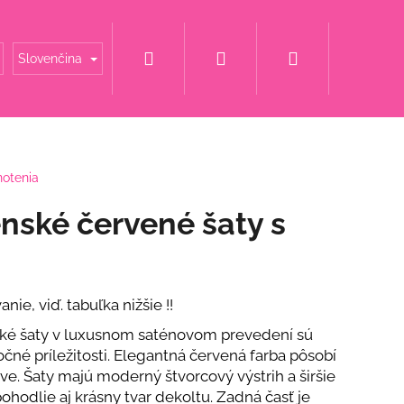
Hľadať
Prihlásenie
Nákupný
é mamy
Šaty za super cenu
Svadobné šaty
Slovenčina
košík
notenia
nské červené šaty s
nie, viď. tabuľka nižšie !!
ké šaty v luxusnom saténovom prevedení sú
čné príležitosti. Elegantná červená farba pôsobí
ave. Šaty majú moderný štvorcový výstrih a širšie
ET S KVETINOU
ohodlie aj krásny tvar dekoltu.
Zadná časť je