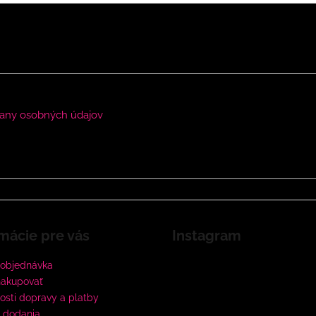
any osobných údajov
mácie pre vás
Instagram
 objednávka
nakupovať
sti dopravy a platby
 dodania