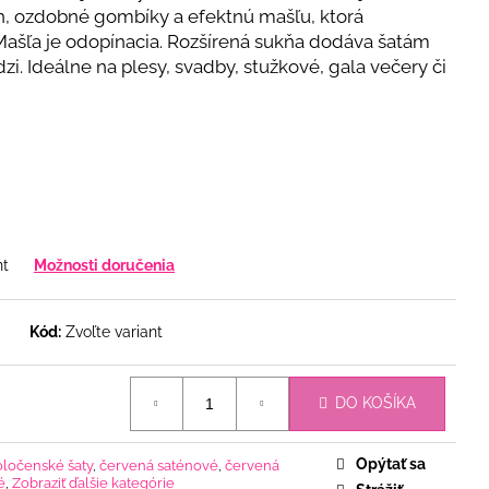
h, ozdobné gombíky a efektnú mašľu, ktorá
 Mašľa je odopínacia. Rozšírená sukňa dodáva šatám
zi. Ideálne na plesy, svadby, stužkové, gala večery či
nt
Možnosti doručenia
Kód:
Zvoľte variant
DO KOŠÍKA
Opýtať sa
oločenské šaty
,
červená saténové
,
červená
é
,
Zobraziť ďalšie kategórie