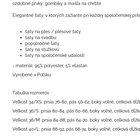
ozdobné prvky: gombíky a mašľa na chrbte
Elegantné šaty, v ktorých zažiarite pri každej spoločenskej príle
šaty na ples / plesové šaty
šaty na svadbu
popolnočné šaty
šaty na stužkovú
šaty na spoločenské udalosti
- materiál: 95% polyester, 5% elastan
Vyrobené v Poľsku.
Tabuľka rozmerov
Veľkosť 34/XS: prsia 76-80, pás 56-62, boky voľné, celková dĺž
Veľkosť 36/S: prsia 80-84, pás 60-66, boky voľné, celková dĺžk
Veľkosť 38/M: prsia 84-88, pás 64-70, boky voľné, celková dĺžk
Veľkosť 40/L: prsia 88-92, pás 68-74, boky voľné, celková dĺžk