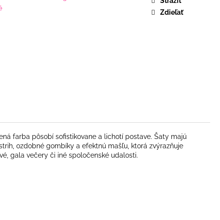
Strážiť
é
Zdieľať
á farba pôsobí sofistikovane a lichotí postave. Šaty majú
trih, ozdobné gombíky a efektnú mašľu, ktorá zvýrazňuje
vé, gala večery či iné spoločenské udalosti.