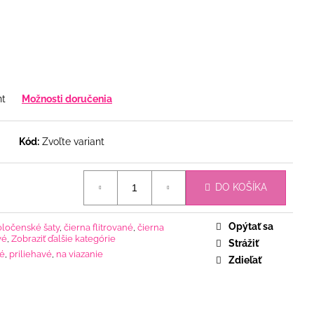
nt
Možnosti doručenia
Kód:
Zvoľte variant
DO KOŠÍKA
Opýtať sa
oločenské šaty
,
čierna flitrované
,
čierna
vé
,
Zobraziť ďalšie kategórie
Strážiť
né
,
priliehavé
,
na viazanie
Zdieľať