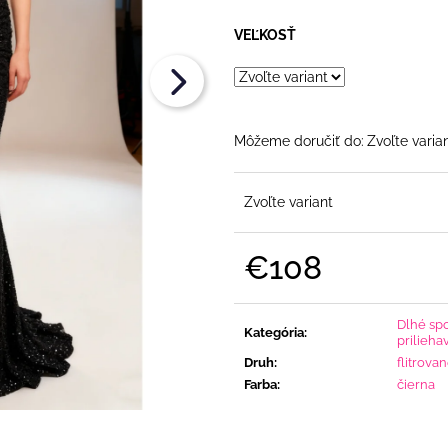
€108
€108
VEĽKOSŤ
Môžeme doručiť do:
Zvoľte varia
Zvoľte variant
€108
Jednotková
cena:
Dlhé sp
Kategória
:
prilieha
Druh
:
flitrova
Farba
:
čierna