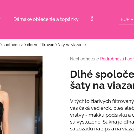
Dámske oblečenie a topánky
Šaty pre svadobn
EUR
Čo potrebujete nájsť?
é spoločenské čierne flitrované šaty na viazanie
HĽADAŤ
Priemerné
Neohodnotené
Podrobnosti hod
hodnotenie
produktu
Dlhé spoloče
je
Odporúčame
0,0
šaty na viaza
z
5
hviezdičiek.
V týchto žiarivých flitrovan
vás čaká večierok, ples aleb
vrstvy - mäkkú podšívku a dr
sú vystužené. Sukňa je dlhá
sa zozadu na zips a na viaza
RUŽOVÝ KOMPLET S KVETINOU
BÉŽOVÝ KOMPL