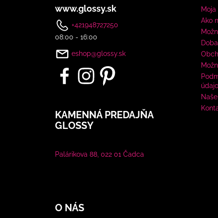
www.glossy.sk
Moja
Ako 
+421948727250
Možno
08:00 - 16:00
Doba
eshop@glossy.sk
Obch
Možn
Podm
údaj
Naše 
Kont
KAMENNÁ PREDAJŇA
GLOSSY
Palárikova 88, 022 01 Čadca
O NÁS