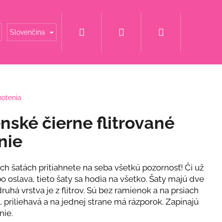
Hľadať
Prihlásenie
Nákupný
é mamy
Šaty za super cenu
Svadobné šaty
Slovenčina
košík
notenia
nské čierne flitrované
nie
ých šatách pritiahnete na seba všetkú pozornosť! Či už
o oslava, tieto šaty sa hodia na všetko. Šaty majú dve
uhá vrstva je z flitrov. Sú bez ramienok a na prsiach
, priliehavá a na jednej strane má rázporok. Zapínajú
nie.
ET S KVETINOU