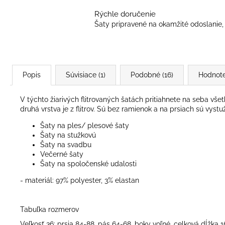
Rýchle doručenie
Šaty pripravené na okamžité odoslanie, 
Popis
Súvisiace (1)
Podobné (16)
Hodnote
V týchto žiarivých flitrovaných šatách pritiahnete na seba vše
druhá vrstva je z flitrov. Sú bez ramienok a na prsiach sú vyst
Šaty na ples/ plesové šaty
Šaty na stužkovú
Šaty na svadbu
Večerné šaty
Šaty na spoločenské udalosti
- materiál: 97% polyester, 3% elastan
Tabuľka rozmerov
Veľkosť 36: prsia 84-88, pás 64-68, boky voľné, celková dĺžka