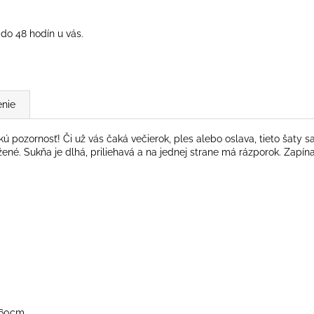
do 48 hodín u vás.
nie
tkú pozornosť! Či už vás čaká večierok, ples alebo oslava, tieto šaty
užené. Sukňa je dlhá, priliehavá a na jednej strane má rázporok. Zapín
 160cm