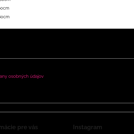
160cm
160cm
any osobných údajov
mácie pre vás
Instagram