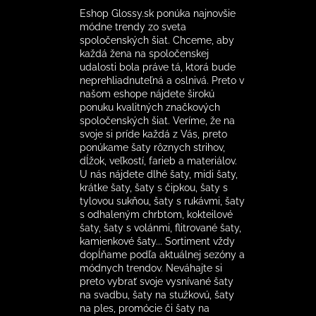
Eshop Glossy.sk ponúka najnovšie
módne trendy zo sveta
spoločenských šiat. Chceme, aby
každá žena na spoločenskej
udalosti bola práve tá, ktorá bude
neprehliadnuteľná a oslnivá. Preto v
našom eshope nájdete širokú
ponuku kvalitných značkových
spoločenských šiat. Veríme, že na
svoje si príde každá z Vás, preto
ponúkame šaty rôznych strihov,
dĺžok, veľkostí, farieb a materiálov.
U nás nájdete dlhé šaty, midi šaty,
krátke šaty, šaty s čipkou, šaty s
tylovou sukňou, šaty s rukávmi, šaty
s odhaleným chrbtom, kokteilové
šaty, šaty s volánmi, flitrované šaty,
kamienkové šaty... Sortiment vždy
dopĺňame podľa aktuálnej sezóny a
módnych trendov. Neváhajte si
preto vybrať svoje vysnívané šaty
na svadbu, šaty na stužkovú, šaty
na ples, promócie či šaty na