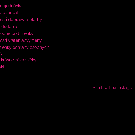
 objednávka
nakupovať
sti dopravy a platby
 dodania
odné podmienky
osti vrátenia/výmeny
ienky ochrany osobných
ov
krásne zákazníčky
akt
Sledovať na Instagr