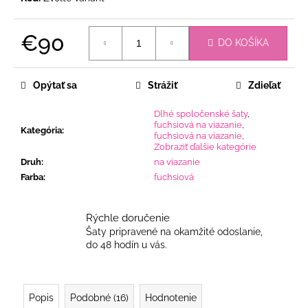
€90
DO KOŠÍKA
Jednotková
cena:
Opýtať sa
Strážiť
Zdieľať
Dlhé spoločenské šaty
,
fuchsiová na viazanie
,
Kategória
:
fuchsiová na viazanie
,
Zobraziť ďalšie kategórie
Druh
:
na viazanie
Farba
:
fuchsiová
Rýchle doručenie
Šaty pripravené na okamžité odoslanie,
do 48 hodín u vás.
Popis
Podobné (16)
Hodnotenie