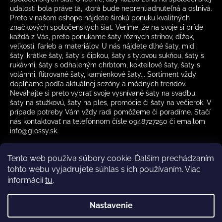
udalosti bola práve tá, ktorá bude neprehliadnuteľná a oslnivá.
Preto v našom eshope nájdete širokú ponuku kvalitných
značkových spoločenských šiat. Veríme, že na svoje si príde
každá z Vás, preto ponúkame šaty rôznych strihov, dĺžok,
veľkostí, farieb a materiálov. U nás nájdete dlhé šaty, midi
šaty, krátke šaty, šaty s čipkou, šaty s tylovou sukňou, šaty s
rukávmi, šaty s odhaleným chrbtom, kokteilové šaty, šaty s
volánmi, flitrované šaty, kamienkové šaty... Sortiment vždy
dopĺňame podľa aktuálnej sezóny a módnych trendov.
Neváhajte si preto vybrať svoje vysnívané šaty na svadbu,
šaty na stužkovú, šaty na ples, promócie či šaty na večierok. V
prípade potreby Vám vždy radi pomôžeme či poradíme. Stačí
nás kontaktovať na telefónnom čísle 0948727250 či emailom
info@glossy.sk.
Tento web používa súbory cookie. Ďalším prechádzaním
tohto webu vyjadrujete súhlas s ich používaním. Viac
informácií
tu
.
Kamenná predajňa otváracia doba
CZ
Nastavenie