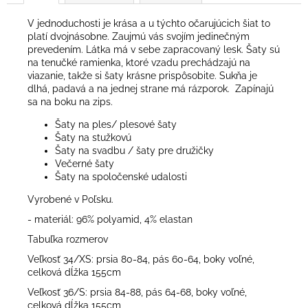
V jednoduchosti je krása a u týchto očarujúcich šiat to
platí dvojnásobne. Zaujmú vás svojím jedinečným
prevedením. Látka má v sebe zapracovaný lesk. Šaty sú
na tenučké ramienka, ktoré vzadu prechádzajú na
viazanie, takže si šaty krásne prispôsobite. Sukňa je
dlhá, padavá a na jednej strane má rázporok. Zapínajú
sa na boku na zips.
Šaty na ples/ plesové šaty
Šaty na stužkovú
Šaty na svadbu / šaty pre družičky
Večerné šaty
Šaty na spoločenské udalosti
Vyrobené v Poľsku.
- materiál: 96% polyamid, 4% elastan
Tabuľka rozmerov
Veľkosť 34/XS: prsia 80-84, pás 60-64, boky voľné,
celková dĺžka 155cm
Veľkosť 36/S: prsia 84-88, pás 64-68, boky voľné,
celková dĺžka 155cm