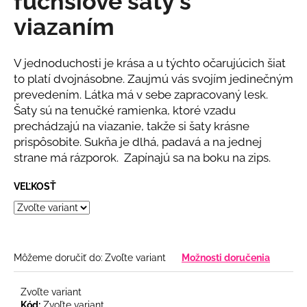
fuchsiove šaty s
č
z
a
viazaním
5
m
hviezdičiek.
e
V jednoduchosti je krása a u týchto očarujúcich šiat
to platí dvojnásobne. Zaujmú vás svojím jedinečným
BLEDOMODRÝ
prevedením. Látka má v sebe zapracovaný lesk.
ŠTRUKTÚROVANÝ
Šaty sú na tenučké ramienka, ktoré vzadu
KOSTÝM
prechádzajú na viazanie, takže si šaty krásne
€139
prispôsobite. Sukňa je dlhá, padavá a na jednej
strane má rázporok. Zapínajú sa na boku na zips.
VEĽKOSŤ
Môžeme doručiť do:
Zvoľte variant
Možnosti doručenia
Zvoľte variant
Kód:
Zvoľte variant