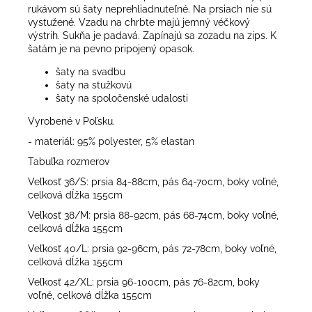
rukávom sú šaty neprehliadnuteľné. Na prsiach nie sú
vystužené. Vzadu na chrbte majú jemný véčkový
výstrih. Sukňa je padavá. Zapínajú sa zozadu na zips. K
šatám je na pevno pripojený opasok.
šaty na svadbu
šaty na stužkovú
šaty na spoločenské udalosti
Vyrobené v Poľsku.
- materiál: 95% polyester, 5% elastan
Tabuľka rozmerov
Veľkosť 36/S: prsia 84-88cm, pás 64-70cm, boky voľné,
celková dĺžka 155cm
Veľkosť 38/M: prsia 88-92cm, pás 68-74cm, boky voľné,
celková dĺžka 155cm
Veľkosť 40/L: prsia 92-96cm, pás 72-78cm, boky voľné,
celková dĺžka 155cm
Veľkosť 42/XL: prsia 96-100cm, pás 76-82cm, boky
voľné, celková dĺžka 155cm