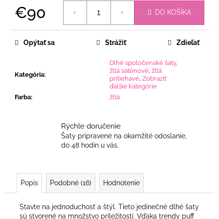
€90
DO KOŠÍKA
Jednotková
cena:
Opýtať sa
Strážiť
Zdieľať
Dlhé spoločenské šaty
,
žltá saténové
,
žltá
Kategória
:
priliehavé
,
Zobraziť
ďalšie kategórie
Farba
:
žltá
Rýchle doručenie
Šaty pripravené na okamžité odoslanie,
do 48 hodín u vás.
Popis
Podobné (16)
Hodnotenie
Stavte na jednoduchosť a štýl. Tieto jedinečné dlhé šaty
sú stvorené na množstvo príležitostí. Vďaka trendy puff