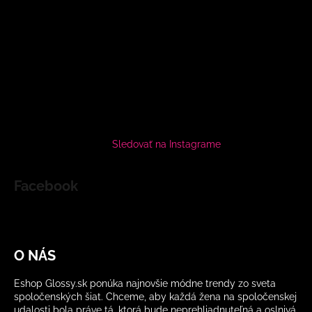
Sledovať na Instagrame
Facebook
O NÁS
Eshop Glossy.sk ponúka najnovšie módne trendy zo sveta
spoločenských šiat. Chceme, aby každá žena na spoločenskej
udalosti bola práve tá, ktorá bude neprehliadnuteľná a oslnivá.