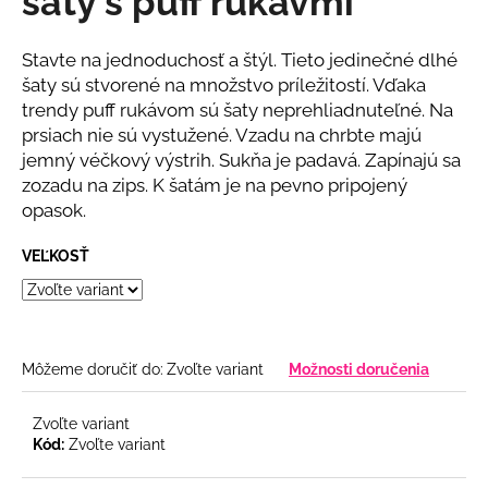
šaty s puff rukávmi
č
z
a
5
m
hviezdičiek.
Stavte na jednoduchosť a štýl. Tieto jedinečné dlhé
e
šaty sú stvorené na množstvo príležitostí. Vďaka
trendy puff rukávom sú šaty neprehliadnuteľné. Na
prsiach nie sú vystužené. Vzadu na chrbte majú
BÉŽOVÝ
KOMPLET
jemný véčkový výstrih. Sukňa je padavá. Zapínajú sa
S
zozadu na zips. K šatám je na pevno pripojený
KVETINOU
opasok.
€108
VEĽKOSŤ
Môžeme doručiť do:
Zvoľte variant
Možnosti doručenia
Zvoľte variant
Kód:
Zvoľte variant