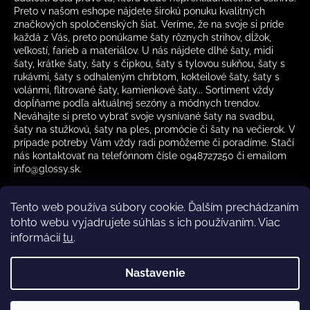
Preto v našom eshope nájdete širokú ponuku kvalitných
značkových spoločenských šiat. Veríme, že na svoje si príde
každá z Vás, preto ponúkame šaty rôznych strihov, dĺžok,
veľkostí, farieb a materiálov. U nás nájdete dlhé šaty, midi
šaty, krátke šaty, šaty s čipkou, šaty s tylovou sukňou, šaty s
rukávmi, šaty s odhaleným chrbtom, kokteilové šaty, šaty s
volánmi, flitrované šaty, kamienkové šaty... Sortiment vždy
dopĺňame podľa aktuálnej sezóny a módnych trendov.
Neváhajte si preto vybrať svoje vysnívané šaty na svadbu,
šaty na stužkovú, šaty na ples, promócie či šaty na večierok. V
prípade potreby Vám vždy radi pomôžeme či poradíme. Stačí
nás kontaktovať na telefónnom čísle 0948727250 či emailom
info@glossy.sk.
Tento web používa súbory cookie. Ďalším prechádzaním
tohto webu vyjadrujete súhlas s ich používaním. Viac
informácií
tu
.
Kamenná predajňa otváracia doba
CZ
Nastavenie
Vytvoril Shoptet